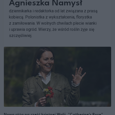
Agnieszka Namysł
dziennikarka i redaktorka od lat związana z prasą
kobiecą. Polonistka z wykształcenia, florystka
z zamiłowania. W wolnych chwilach plecie wianki
i uprawia ogród. Wierzy, że wśród roślin żyje się
szczęśliwiej.
Nowa róża na cześć księżnej Walii. "Catherine's Rose"