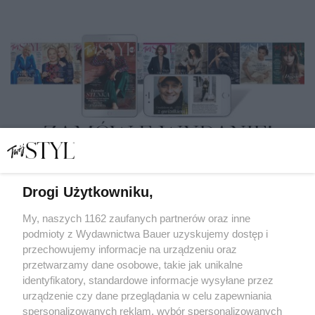
Czytaj w wersji elektronicznej
Drogi Użytkowniku,
My, naszych 1162 zaufanych partnerów oraz inne
E-WYDANIE
podmioty z Wydawnictwa Bauer uzyskujemy dostęp i
przechowujemy informacje na urządzeniu oraz
przetwarzamy dane osobowe, takie jak unikalne
identyfikatory, standardowe informacje wysyłane przez
Zamów
urządzenie czy dane przeglądania w celu zapewniania
spersonalizowanych reklam, wybór spersonalizowanych