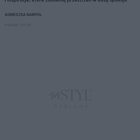
i inspiracje, które zamienią przestrzeń w oazę spokoju
AGNIESZKA NAMYSŁ
PIĘKNE ŻYCIE