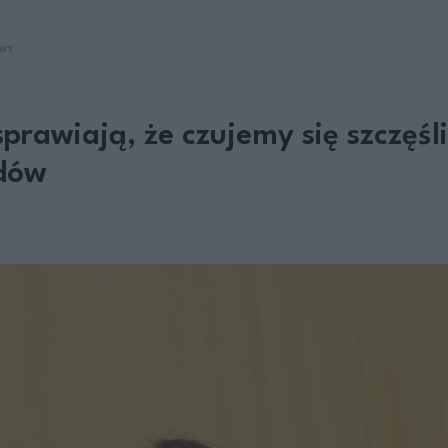
WY
prawiają, że czujemy się szczęśl
dów