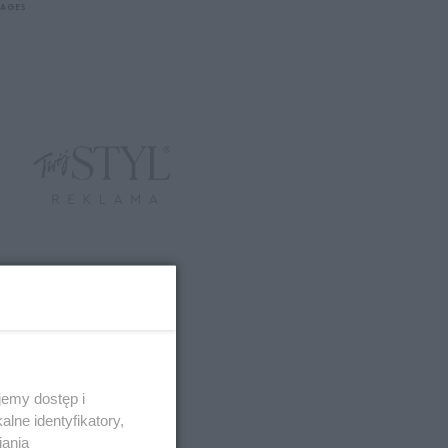
MAGES
emy dostęp i
lne identyfikatory,
iania