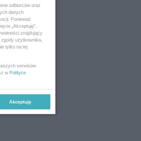
anie odbiorców oraz
nych danych
kacji. Ponieważ
ięcie „Akceptuję”.
ywatności znajdujący
ą zgody użytkownika,
 tylko na tej
 naszych serwisów
esz w
Polityce
Akceptuję