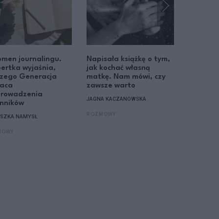
men journalingu.
Napisała książkę o tym,
Gen Z o
ertka wyjaśnia,
jak kochać własną
i wybie
czego Generacja
matkę. Nam mówi, czy
hobby. 
raca
zawsze warto
tłumaczy
prowadzenia
zmiana
JAGNA KACZANOWSKA
enników
AGNIESZKA
ROZMOWY
ESZKA NAMYSŁ
ROZMOWY
MOWY