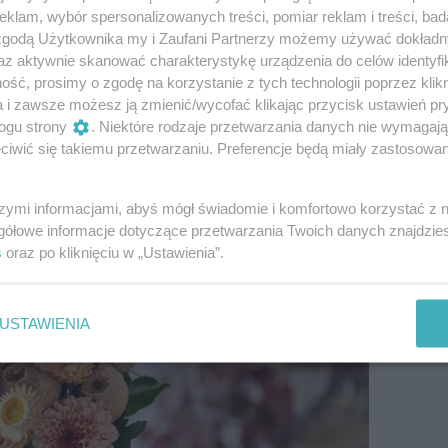
a uczucie przyjemności i satysfakcji, czy
klam, wybór spersonalizowanych treści, pomiar reklam i treści, bad
ksem, bliskością i miłością. Pojawia się
 zgodą Użytkownika my i Zaufani Partnerzy możemy używać dokład
dpowiedni poziom wpływa na poprawę
az aktywnie skanować charakterystykę urządzenia do celów identyfi
ść, prosimy o zgodę na korzystanie z tych technologii poprzez klikn
ty nie tylko cieszą oko, ale dosłownie
a i zawsze możesz ją zmienić/wycofać klikając przycisk ustawień pr
ie. Czasem wystarczy jeden bukiet, jedno
ogu strony
. Niektóre rodzaje przetwarzania danych nie wymagaj
 pąk – i nagle robi się lżej na sercu.
iwić się takiemu przetwarzaniu. Preferencje będą miały zastosowanie
szymi informacjami, abyś mógł świadomie i komfortowo korzystać z
gółowe informacje dotyczące przetwarzania Twoich danych znajdzi
s
oraz po kliknięciu w „Ustawienia”.
USTAWIENIA