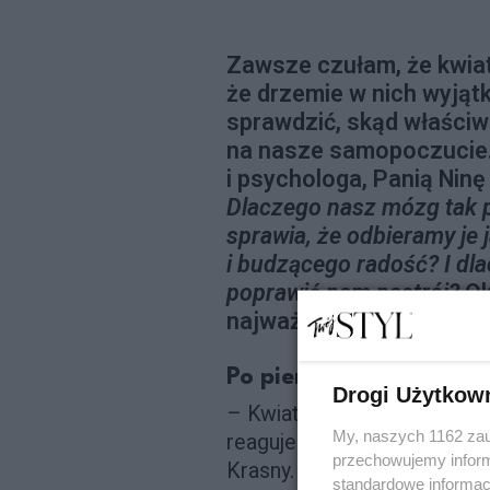
Zawsze czułam, że kwiat
że drzemie w nich wyjąt
sprawdzić, skąd właściwi
na nasze samopoczucie.
i psychologa, Panią Ninę
Dlaczego nasz mózg tak p
sprawia, że odbieramy je 
i budzącego radość? I dl
poprawić nam nastrój?
Ok
najważniejsze z nich.
Po pierwsze - piękno
Drogi Użytkow
– Kwiaty są esencją piękna
My, naszych 1162 zau
reaguje w bardzo konkretny
przechowujemy informa
Krasny. – Pobudza się wydzi
standardowe informac