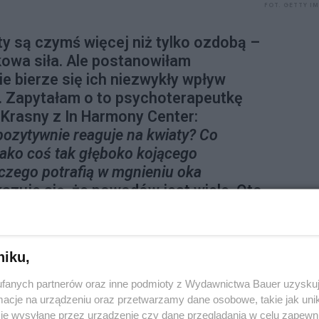
FOT. GETTY I
y są czymś więcej niż tylko ozdobą –
kowa siła. Ale postanowiłam
e bierze się ich niezwykły wpływ
 Zapytałam o to psychoterapeutkę
 Krasny z In Harmony Center:
ozytywnie reaguje na kwiaty? Co
jako coś tak głęboko kojącego
aczego potrafią w mgnieniu oka
azuje się, że powodów jest wiele. Oto
niku,
, a kiedy obcujemy z pięknem, nasz mózg
fanych partnerów oraz inne podmioty z Wydawnictwa Bauer uzyskuj
 sposób – wyjaśnia psycholog Nina
cje na urządzeniu oraz przetwarzamy dane osobowe, takie jak unika
elanie neuroprzekaźników, takich jak
je wysyłane przez urządzenie czy dane przeglądania w celu zapewn