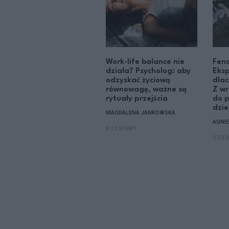
Work-life balance nie
Feno
działa? Psycholog: aby
Eksp
odzyskać życiową
dla
równowagę, ważne są
Z w
rytuały przejścia
do 
dzi
MAGDALENA JANKOWSKA
AGNI
ROZMOWY
ROZ