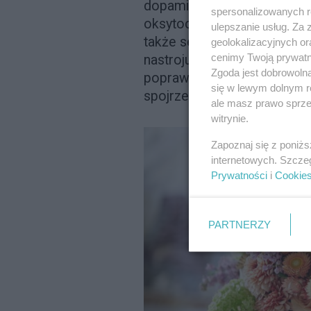
dopamina, która odpowiada z
spersonalizowanych re
oksytocyna, kojarzona z rela
ulepszanie usług. Za
także serotonina, której o
geolokalizacyjnych or
cenimy Twoją prywatno
nastroju. Innymi słowy: kwia
Zgoda jest dobrowoln
poprawiają nam samopoczuc
się w lewym dolnym r
spojrzenie na rozwijający się
ale masz prawo sprzec
witrynie.
Zapoznaj się z poniż
internetowych. Szcze
Prywatności
i
Cookie
PARTNERZY