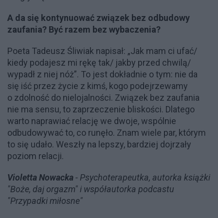
A da się kontynuować związek bez odbudowy
zaufania? Być razem bez wybaczenia?
Poeta Tadeusz Śliwiak napisał: „Jak mam ci ufać/
kiedy podajesz mi rękę tak/ jakby przed chwilą/
wypadł z niej nóż”. To jest dokładnie o tym: nie da
się iść przez życie z kimś, kogo podejrzewamy
o zdolność do nielojalności. Związek bez zaufania
nie ma sensu, to zaprzeczenie bliskości. Dlatego
warto naprawiać relację we dwoje, wspólnie
odbudowywać to, co runęło. Znam wiele par, którym
to się udało. Weszły na lepszy, bardziej dojrzały
poziom relacji.
Violetta Nowacka
- Psychoterapeutka, autorka książki
"Boże, daj orgazm" i współautorka podcastu
"Przypadki miłosne"