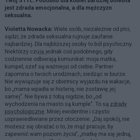
Twój STYL: Podobno dla kobiet bardziej bolesna
jest zdrada emocjonalna, a dla mężczyzn
seksualna.
Violetta Nowacka:
Wiele osób, niezależnie od płci,
sądzi, że zdrada seksualna rujnuje zaufanie
najbardziej. Dla najbliższej osoby to ból psychiczny.
Niektórzy czują jednak coś podobnego, gdy
codziennie odbierają komunikat: moja matka,
kumpel, szef są ważniejsi od ciebie. Partner
zapomina o twoich urodzinach, siedząc w biurze.
Nie wywiązuje się z obietnicy wyjazdu na wakacje,
bo „mama wpadła w histerię, nie zostawię jej
samej”. Nie bywa z tobą nigdzie, bo „od
wychodzenia na miasto są kumple”. To są
zdrady
psychologiczne
. Mniej ewidentne i często
usprawiedliwiane przez otoczenie. „Daj spokój, nie
możesz się obrażać o to, że mąż pracuje, by
zapewnić wam poziom życia”, „matkę ma się jedną,