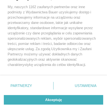
Jak czerpać satysfakcję z pracy, nawet jeśli nie wszystko
jest idealnie? Rozmawiamy z psycholożką
My, naszych 1162 zaufanych partnerów oraz inne
podmioty z Wydawnictwa Bauer uzyskujemy dostęp i
przechowujemy informacje na urządzeniu oraz
JAGNA KACZANOWSKA
przetwarzamy dane osobowe, takie jak unikalne
ROZMOWY
identyfikatory, standardowe informacje wysyłane przez
urządzenie czy dane przeglądania w celu zapewniania
spersonalizowanych reklam, wybór spersonalizowanych
treści, pomiar reklam i treści, badanie odbiorców oraz
ulepszanie usług. Za zgodą Użytkownika my i Zaufani
Partnerzy możemy używać dokładnych danych
geolokalizacyjnych oraz aktywnie skanować
charakterystykę urządzenia do celów identyfikacji.
Ponieważ cenimy Twoją prywatność, prosimy o zgodę na
korzystanie z tych technologii poprzez kliknięcie
KONTAKT
REKLAMA
REDAKCJA
„Akceptuję”. Zgoda jest dobrowolna i zawsze możesz ją
REGULAMIN SERWISU
POLITYKA PRYWATNOŚCI
zmienić/wycofać klikając przycisk ustawień prywatności
PARTNERZY
USTAWIENIA
MAPA SERWISU
znajdujący się w lewym dolnym rogu strony
. Niektóre
rodzaje przetwarzania danych nie wymagają zgody
Akceptuję
użytkownika, ale masz prawo sprzeciwić się takiemu
Grzeczność czy brak pewności siebie? Te
przetwarzaniu. Preferencje będą miały zastosowanie tylko