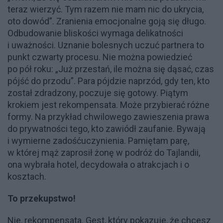
teraz wierzyć. Tym razem nie mam nic do ukrycia,
oto dowód”. Zranienia emocjonalne goją się długo.
Odbudowanie bliskości wymaga delikatności
i uważności. Uznanie bolesnych uczuć partnera to
punkt czwarty procesu. Nie można powiedzieć
po pół roku: „Już przestań, ile można się dąsać, czas
pójść do przodu”. Para pójdzie naprzód, gdy ten, kto
został zdradzony, poczuje się gotowy. Piątym
krokiem jest rekompensata. Może przybierać różne
formy. Na przykład chwilowego zawieszenia prawa
do prywatności tego, kto zawiódł zaufanie. Bywają
i wymierne zadośćuczynienia. Pamiętam parę,
w której mąż zaprosił żonę w podróż do Tajlandii,
ona wybrała hotel, decydowała o atrakcjach i o
kosztach.
To przekupstwo!
Nie, rekompensata. Gest, który pokazuje, że chcesz