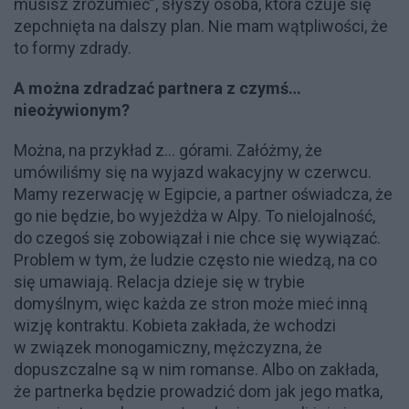
musisz zrozumieć”, słyszy osoba, która czuje się
zepchnięta na dalszy plan. Nie mam wątpliwości, że
to formy zdrady.
A można zdradzać partnera z czymś…
nieożywionym?
Można, na przykład z… górami. Załóżmy, że
umówiliśmy się na wyjazd wakacyjny w czerwcu.
Mamy rezerwację w Egipcie, a partner oświadcza, że
go nie będzie, bo wyjeżdża w Alpy. To nielojalność,
do czegoś się zobowiązał i nie chce się wywiązać.
Problem w tym, że ludzie często nie wiedzą, na co
się umawiają. Relacja dzieje się w trybie
domyślnym, więc każda ze stron może mieć inną
wizję kontraktu. Kobieta zakłada, że wchodzi
w związek monogamiczny, mężczyzna, że
dopuszczalne są w nim romanse. Albo on zakłada,
że partnerka będzie prowadzić dom jak jego matka,