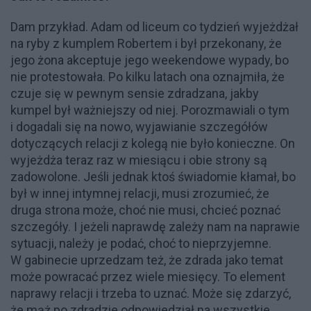
Dam przykład. Adam od liceum co tydzień wyjeżdżał
na ryby z kumplem Robertem i był przekonany, że
jego żona akceptuje jego weekendowe wypady, bo
nie protestowała. Po kilku latach ona oznajmiła, że
czuje się w pewnym sensie zdradzana, jakby
kumpel był ważniejszy od niej. Porozmawiali o tym
i dogadali się na nowo, wyjawianie szczegółów
dotyczących relacji z kolegą nie było konieczne. On
wyjeżdża teraz raz w miesiącu i obie strony są
zadowolone. Jeśli jednak ktoś świadomie kłamał, bo
był w innej intymnej relacji, musi zrozumieć, że
druga strona może, choć nie musi, chcieć poznać
szczegóły. I jeżeli naprawdę zależy nam na naprawie
sytuacji, należy je podać, choć to nieprzyjemne.
W gabinecie uprzedzam też, że zdrada jako temat
może powracać przez wiele miesięcy. To element
naprawy relacji i trzeba to uznać. Może się zdarzyć,
że mąż po zdradzie odpowiedział na wszystkie