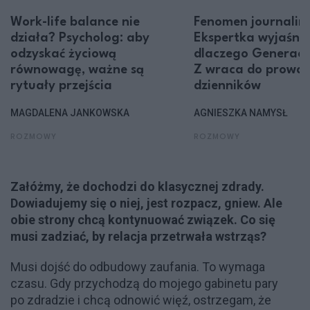
Work-life balance nie
Fenomen journalin
działa? Psycholog: aby
Ekspertka wyjaśnia
odzyskać życiową
dlaczego Generacj
równowagę, ważne są
Z wraca do prowa
rytuały przejścia
dzienników
MAGDALENA JANKOWSKA
AGNIESZKA NAMYSŁ
ROZMOWY
ROZMOWY
Załóżmy, że dochodzi do klasycznej zdrady.
Dowiadujemy się o niej, jest rozpacz, gniew. Ale
obie strony chcą kontynuować związek. Co się
musi zadziać, by relacja przetrwała wstrząs?
Musi dojść do odbudowy zaufania. To wymaga
czasu. Gdy przychodzą do mojego gabinetu pary
po zdradzie i chcą odnowić więź, ostrzegam, że