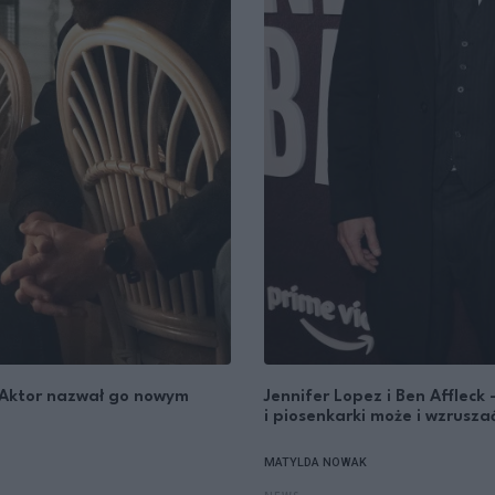
a. Aktor nazwał go nowym
Jennifer Lopez i Ben Affleck
i piosenkarki może i wzruszać
MATYLDA NOWAK