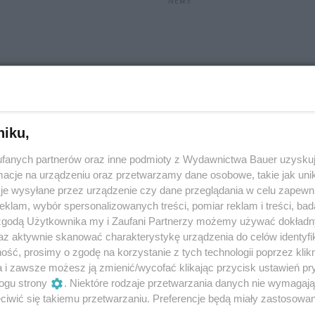
NEWS
niku,
fanych partnerów oraz inne podmioty z Wydawnictwa Bauer uzyskuj
cje na urządzeniu oraz przetwarzamy dane osobowe, takie jak unika
je wysyłane przez urządzenie czy dane przeglądania w celu zapewn
klam, wybór spersonalizowanych treści, pomiar reklam i treści, bad
 zgodą Użytkownika my i Zaufani Partnerzy możemy używać dokład
az aktywnie skanować charakterystykę urządzenia do celów identyfi
ść, prosimy o zgodę na korzystanie z tych technologii poprzez klikn
a i zawsze możesz ją zmienić/wycofać klikając przycisk ustawień pr
ogu strony
. Niektóre rodzaje przetwarzania danych nie wymagaj
iwić się takiemu przetwarzaniu. Preferencje będą miały zastosowanie