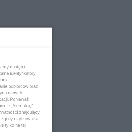
emy dostęp i
lne identyfikatory,
iania
anie odbiorców oraz
nych danych
kacji. Ponieważ
ięcie „Akceptuję”.
ywatności znajdujący
ą zgody użytkownika,
 tylko na tej