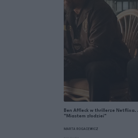
Ben Affleck w thrillerze Netflix
“Miastem złodziei”
MARTA ROGACEWICZ