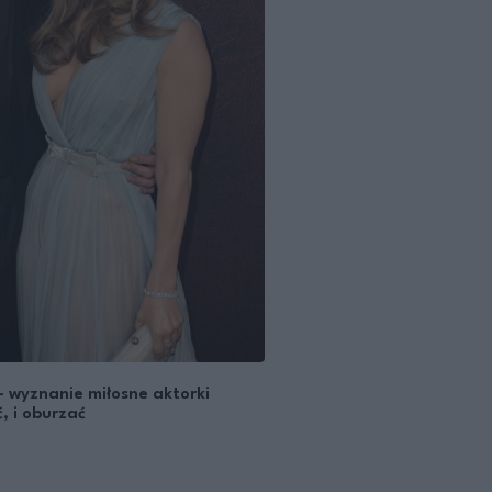
 – wyznanie miłosne aktorki
, i oburzać