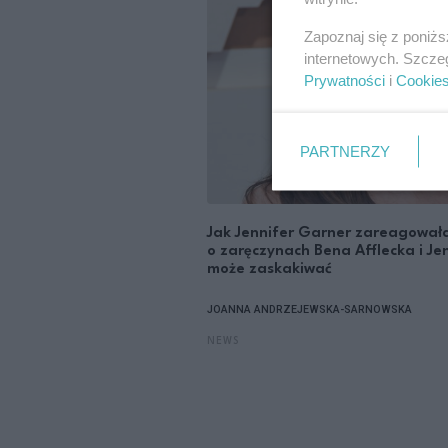
Zapoznaj się z poniż
internetowych. Szcze
Prywatności
i
Cookie
PARTNERZY
Jak Jennifer Garner zareagowała
o zaręczynach Bena Afflecka i Je
może zaskakiwać
JOANNA ANDRZEJEWSKA-SARNOWSKA
NEWS