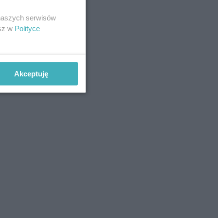
 naszych serwisów
esz w
Polityce
Akceptuję