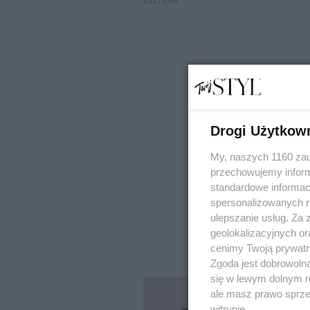
KULTURA
Drogi Użytkow
My, naszych 1160 zau
przechowujemy informa
standardowe informac
spersonalizowanych re
ulepszanie usług. Za
geolokalizacyjnych or
cenimy Twoją prywatno
Zgoda jest dobrowoln
się w lewym dolnym r
ale masz prawo sprzec
witrynie.