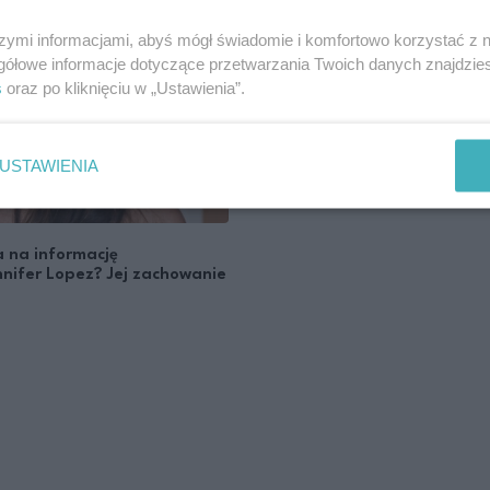
szymi informacjami, abyś mógł świadomie i komfortowo korzystać z
gółowe informacje dotyczące przetwarzania Twoich danych znajdzi
s
oraz po kliknięciu w „Ustawienia”.
USTAWIENIA
 na informację
nnifer Lopez? Jej zachowanie