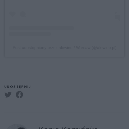
Post udostępniony przez alewino / Warsaw (@alewino.pl)
UDOSTĘPNIJ