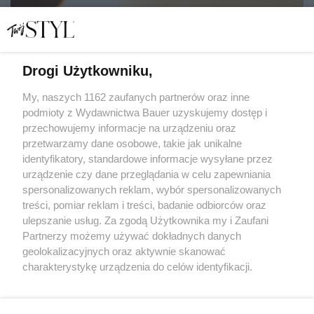
Drogi Użytkowniku,
Najpiękniejsze wyznania miłości. Jak powiedzieć
"kocham" inaczej niż zwykle
My, naszych 1162 zaufanych partnerów oraz inne
podmioty z Wydawnictwa Bauer uzyskujemy dostęp i
przechowujemy informacje na urządzeniu oraz
AGNIESZKA NIERADZKA-PROKOPOWICZ
przetwarzamy dane osobowe, takie jak unikalne
ROMANTYCZNE
identyfikatory, standardowe informacje wysyłane przez
urządzenie czy dane przeglądania w celu zapewniania
spersonalizowanych reklam, wybór spersonalizowanych
treści, pomiar reklam i treści, badanie odbiorców oraz
ulepszanie usług. Za zgodą Użytkownika my i Zaufani
Partnerzy możemy używać dokładnych danych
geolokalizacyjnych oraz aktywnie skanować
charakterystykę urządzenia do celów identyfikacji.
Ponieważ cenimy Twoją prywatność, prosimy o zgodę na
korzystanie z tych technologii poprzez kliknięcie
KONTAKT
REKLAMA
REDAKCJA
„Akceptuję”. Zgoda jest dobrowolna i zawsze możesz ją