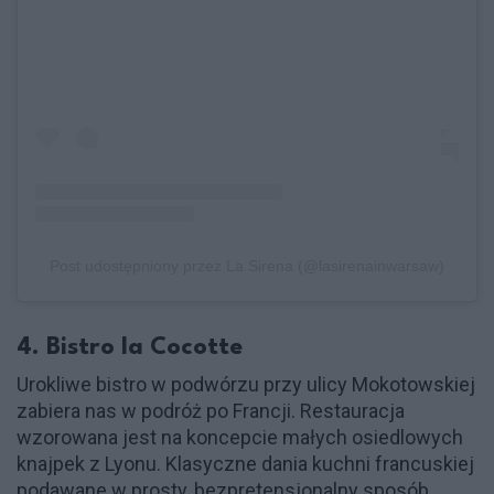
Post udostępniony przez La Sirena (@lasirenainwarsaw)
4. Bistro la Cocotte
Urokliwe bistro w podwórzu przy ulicy Mokotowskiej
zabiera nas w podróż po Francji. Restauracja
wzorowana jest na koncepcie małych osiedlowych
knajpek z Lyonu. Klasyczne dania kuchni francuskiej
podawane w prosty, bezpretensjonalny sposób