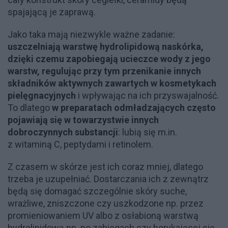
spajającą je zaprawą.
Jako taka mają niezwykle ważne zadanie:
uszczelniają warstwę hydrolipidową naskórka,
dzięki czemu zapobiegają ucieczce wody z jego
warstw, regulując przy tym przenikanie innych
składników aktywnych zawartych w kosmetykach
pielęgnacyjnych
i wpływając na ich przyswajalność.
To dlatego
w preparatach odmładzających często
pojawiają się w towarzystwie innych
dobroczynnych substancji
: lubią się m.in.
z witaminą C, peptydami i retinolem.
Z czasem w skórze jest ich coraz mniej, dlatego
trzeba je uzupełniać. Dostarczania ich z zewnątrz
będą się domagać szczególnie skóry suche,
wrażliwe, zniszczone czy uszkodzone np. przez
promieniowaniem UV albo z osłabioną warstwą
hydrolipidową np. po zabiegach czy borykającej się