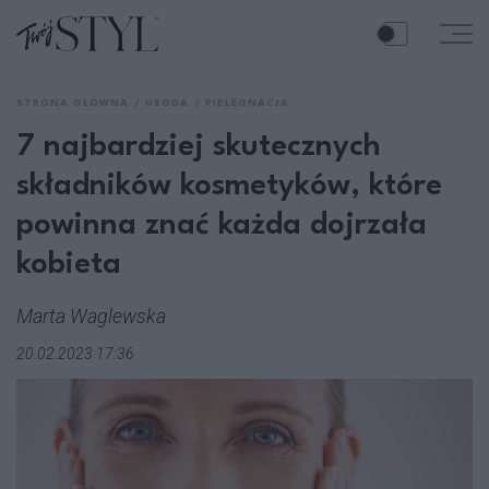
STRONA GŁÓWNA
URODA
PIELĘGNACJA
7 najbardziej skutecznych
składników kosmetyków, które
powinna znać każda dojrzała
kobieta
Marta Waglewska
20.02.2023 17:36