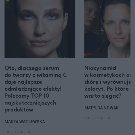
Oto, dlaczego serum
Niacynamid
do twarzy z witaminą C
w kosmetykach od
daje najlepsze
skórę i wyrównuje j
odmładzające efekty!
koloryt. Po które 
Polecamy TOP 10
warto sięgać?
najskuteczniejszych
MATYLDA NOWAK
produktów
PIELĘGNACJA
MARTA WAGLEWSKA
PIELĘGNACJA