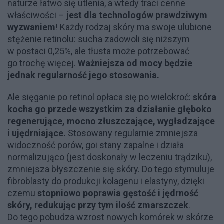
naturze łatwo się utlenia, a wtedy traci cenne
właściwości –
jest dla technologów prawdziwym
wyzwaniem
! Każdy rodzaj skóry ma swoje ulubione
stężenie retinolu: sucha zadowoli się niższym
w postaci 0,25%, ale tłusta może potrzebować
go trochę więcej.
Ważniejsza od mocy będzie
jednak regularność jego stosowania.
Ale sięganie po retinol opłaca się po wielokroć:
skóra
kocha go przede wszystkim za działanie głęboko
regenerujące, mocno złuszczające, wygładzające
i ujędrniające.
Stosowany regularnie zmniejsza
widoczność porów, goi stany zapalne i działa
normalizująco (jest doskonały w leczeniu trądziku),
zmniejsza błyszczenie się skóry. Do tego stymuluje
fibroblasty do produkcji kolagenu i elastyny, dzięki
czemu
stopniowo poprawia gęstość i jędrność
skóry, redukując przy tym ilość zmarszczek
.
Do tego pobudza wzrost nowych komórek w skórze