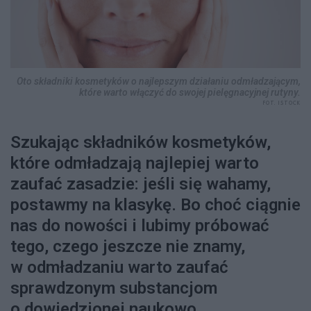
Oto składniki kosmetyków o najlepszym działaniu odmładzającym,
które warto włączyć do swojej pielęgnacyjnej rutyny.
FOT. ISTOCK
Szukając składników kosmetyków,
które odmładzają najlepiej warto
zaufać zasadzie: jeśli się wahamy,
postawmy na klasykę. Bo choć ciągnie
nas do nowości i lubimy próbować
tego, czego jeszcze nie znamy,
w odmładzaniu warto zaufać
sprawdzonym substancjom
o dowiedzionej naukowo