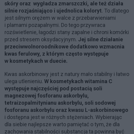
skóry oraz wygładza zmarszczki, ale też działa
silnie rozjaśniająco i ujednolica koloryt
. To dlatego
jest silnym orężem w walce z przebarwieniami
i plamami pozapalnymi. Do tego przywraca
rozświetlenie, łagodzi stany zapalne i chroni komórki
przed stresem oksydacyjnym.
Jej silne działanie
przeciwwolnoroodnikowe dodatkowo wzmacnia
kwas ferulowy, z którym często występuje
w kosmetykach w duecie.
Kwas askorbinowy jest z natury mało stabilny i łatwo
ulega utlenieniu.
W kosmetykach witamina C
występuje najczęściej pod postacią soli
magnezowej fosforanu askorbylu,
tetraizopalmitynianu askorbylu, soli sodowej
fosforanu askorbylu oraz kwasu L-askorbinowego
i dostępna jest w różnych stężeniach. Wybierając
dla siebie najlepsze warto pamiętać o tym, że dla
zachowania stabilności substancja ta powinna być