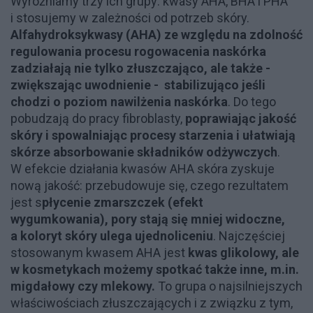
Wyróżniamy trzy ich grupy: kwasy AHA, BHA i PHA
i stosujemy w zależności od potrzeb skóry.
Alfahydroksykwasy (AHA) ze względu na zdolność
regulowania procesu rogowacenia naskórka
zadziałają nie tylko złuszczająco, ale także -
zwiększając uwodnienie - stabilizująco jeśli
chodzi o poziom nawilżenia naskórka
. Do tego
pobudzają do pracy fibroblasty,
poprawiając jakość
skóry i spowalniając procesy starzenia i ułatwiają
skórze absorbowanie składników odżywczych
.
W efekcie działania kwasów AHA skóra zyskuje
nową jakość: przebudowuje się, czego rezultatem
jest s
płycenie zmarszczek (efekt
wygumkowania), pory stają się mniej widoczne,
a koloryt skóry ulega ujednoliceniu
. Najczęściej
stosowanym kwasem AHA jest
kwas glikolowy, ale
w kosmetykach możemy spotkać także inne, m.in.
migdałowy czy mlekowy.
To grupa o najsilniejszych
właściwościach złuszczających i z związku z tym,