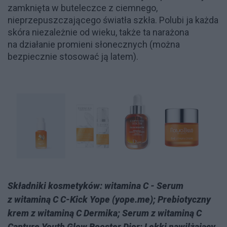
zamknięta w buteleczce z ciemnego,
nieprzepuszczającego światła szkła. Polubi ja każda
skóra niezależnie od wieku, także ta narażona
na działanie promieni słonecznych (można
bezpiecznie stosować ją latem).
Składniki kosmetyków: witamina C - Serum
z witaminą C C-Kick Yope (yope.me); Prebiotyczny
krem z witaminą C Dermika; Serum z witaminą C
Capture Youth Glow Booster Dior; Lekki nawilżający