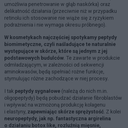
umożliwia penetrowanie w głąb naskórka) oraz
delikatność działania (przeciwnie niż w przypadku
retinolu ich stosowanie nie wiąże się z ryzykiem
podrażnienia i nie wymaga okresu próbnego).
W kosmetykach najczęściej spotykamy peptydy
biomimetyczne, czyli naśladujące te naturalnie
występujące w skórze, które są jednym z jej
podstawowych budulców
. Te zawarte w produkcie
odmładzającym, w zależności od sekwencji
aminokwasów, będą spełniać rożne funkcje,
stymulując różne zachodzące w niej procesy.
I tak
peptydy sygnałowe
(należą do nich m.in.
oligopeptydy) będą pobudzać działanie fibroblastów
i wpływać na wzmożoną produkcję kolagenu
i elastyny,
zapewniając skórze sprężystość
. Z kolei
neuropeptydy, jak np. fantastyczna argirelina
o działaniu botox like, rozluźnią mięsnie,