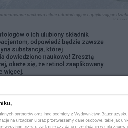
umentowane naukowo silnie odmładzające i upiększające działa
FOT. IMA
tologów o ich ulubiony składnik
 pacjentom, odpowiedź będzie zawsze
dyna substancja, której
ia dowiedziono naukowo! Zresztą
iżej, okaże się, że retinol zaaplikowany
e więcej.
niku,
ała na skórę
fanych partnerów oraz inne podmioty z Wydawnictwa Bauer uzyskuj
cje na urządzeniu oraz przetwarzamy dane osobowe, takie jak unika
 Jak bezpiecznie stosować
je wysyłane przez urządzenie czy dane przeglądania w celu zapewn