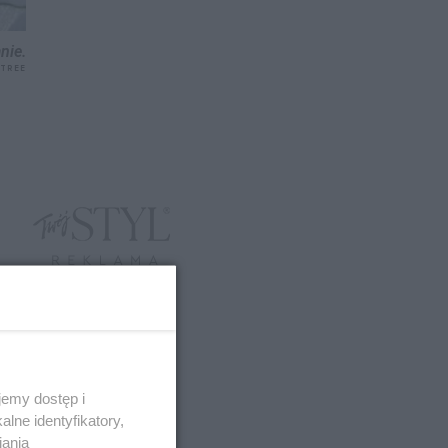
nie.
XTREE
emy dostęp i
lne identyfikatory,
iania