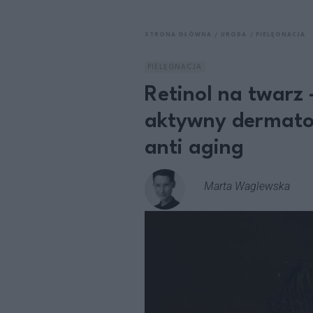
STRONA GŁÓWNA
URODA
PIELĘGNACJA
PIELĘGNACJA
Retinol na twarz 
aktywny dermatol
anti aging
Marta Waglewska