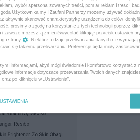
klam, wybór spersonalizowanych treści, pomiar reklam i treści, bad
 zgodą Użytkownika my i Zaufani Partnerzy możemy używać dokład
Czego się spodziewać dzięki
az aktywnie skanować charakterystykę urządzenia do celów identyfi
ść, prosimy o zgodę na korzystanie z tych technologii poprzez klikn
ak bezpiecznie stosować retinol?
a i zawsze możesz ją zmienić/wycofać klikając przycisk ustawień pr
ogu strony
. Niektóre rodzaje przetwarzania danych nie wymagaj
życia. Jak zacząć stosować
iwić się takiemu przetwarzaniu. Preferencje będą miały zastosowanie
inolu
szymi informacjami, abyś mógł świadomie i komfortowo korzystać z
 Efekty stosowania
gółowe informacje dotyczące przetwarzania Twoich danych znajdzi
s
oraz po kliknięciu w „Ustawienia”.
lem
 z retinolem
USTAWIENIA
i Stymulacja, BasicLab
ual Vitamin A, Medik8
anger, Resibo
kin Brightener, Zo Skin Obagi