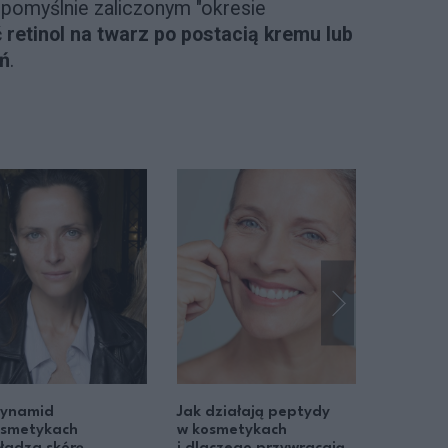
 pomyślnie zaliczonym "okresie
retinol na twarz po postacią kremu lub
eń
.
cynamid
Jak działają peptydy
Podstaw
osmetykach
w kosmetykach
harmoni