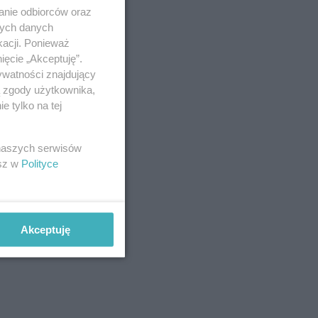
anie odbiorców oraz
nych danych
kacji. Ponieważ
ięcie „Akceptuję”.
ywatności znajdujący
ą zgody użytkownika,
 tylko na tej
 naszych serwisów
esz w
Polityce
Akceptuję