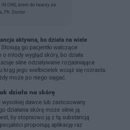
L IN ONE, krem do twarzy ze
%, Ph. Doctor
ancja aktywna, bo działa na wiele
. Stosują go pacjentki walczące
ce o młody wygląd skóry, bo działa
zuje silne odziaływanie rozjaśniające
 krąg jego wielbicielek wciąż się rozrasta.
każdy może po niego sięgać.
jak działa na skórę
t wysokiej dawce lub zastosowany
o działania skórę może silnie ją
est, by stopniowo ją z tą substancją
ecjaliści proponują aplikację raz