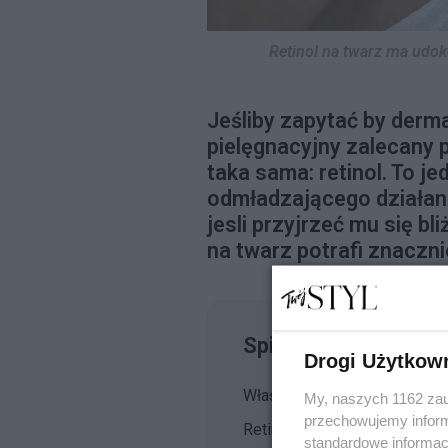
Retinol na twarz ma udok
Jeśliby zapytać by derma
pielęgnacyjny zalecany
taka sama: retinol. To je
odmładzającego działan
jesli przyjrzeć mu się bl
na twarz potrafi znaczni
Spis treści
Drogi Użytkow
Właściwości retinolu - jak dzi
My, naszych 1162 zau
przechowujemy informa
Retinol na twarz - dla kogo.
standardowe informac