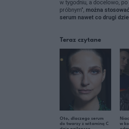
w tygodniu, a docelowo, po
próbnym",
można stosować 
serum nawet co drugi dzi
Teraz czytane
Oto, dlaczego serum
Nia
do twarzy z witaminą C
w k