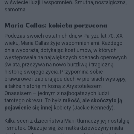
w świecie iluzji i wspomnień. Smutna, nostalgiczna,
samotna.
Maria Callas: kobieta porzucona
Podczas swoich ostatnich dni, w Paryżu lat 70. XX
wieku, Maria Callas żyje wspomnieniami. Każdego
dnia wyobraża, dotykając kostiumów, w których
występowała na największych scenach operowych
świata, przeżywa na nowo burzliwą i tragiczną
historię swojego życia. Przypomina sobie
brawurowe i zapierające dech w piersiach występy,
a także historię miłosną z Arystotelesem
Onassisem – jednym z najbogatszych ludzi
tamtego okresu. To była
miłość, ale skończyło ją
pojawienie się innej
kobiety (Jackie Kennedy).
Kilka scen z dzieciństwa Marii tłumaczy jej nostalgię
i smutek. Okazuje się, że matka dziewczyny miała