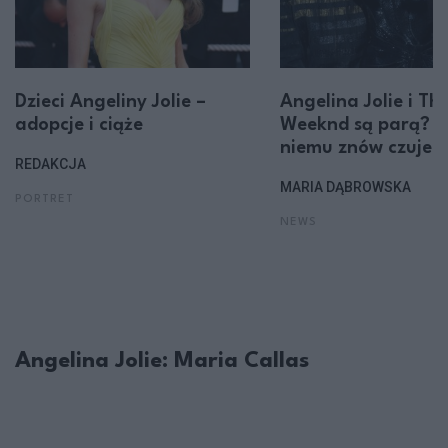
Dzieci Angeliny Jolie –
Angelina Jolie i Th
adopcje i ciąże
Weeknd są parą? "D
niemu znów czuje, ż
REDAKCJA
MARIA DĄBROWSKA
PORTRET
NEWS
Angelina Jolie: Maria Callas