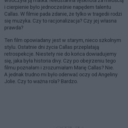
wtłoczyła ją matka. Nieustanna tęsknota za miłością
i cierpienie było jednocześnie napędem talentu
Callas. W filmie pada zdanie, że tylko w tragedii rodzi
się muzyka. Czy to racjonalizacja? Czy jej własna
prawda?
Ten film opowiadany jest w starym, nieco szkolnym
stylu. Ostatnie dni życia Callas przeplatają
retrospekcje. Niestety nie do końca dowiadujemy
się, jaka była historia divy. Czy po obejrzeniu tego
filmu poznałam i zrozumiałam Marię Callas? Nie.
A jednak trudno mi było oderwać oczy od Angeliny
Jolie. Czy to ważna rola? Bardzo.