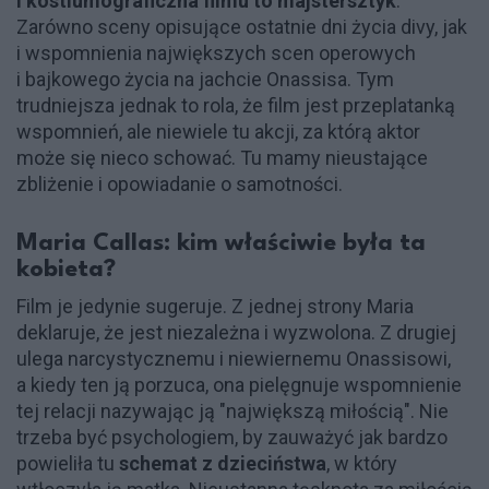
i kostiumograficzna filmu to majstersztyk
.
Zarówno sceny opisujące ostatnie dni życia divy, jak
i wspomnienia największych scen operowych
i bajkowego życia na jachcie Onassisa. Tym
trudniejsza jednak to rola, że film jest przeplatanką
wspomnień, ale niewiele tu akcji, za którą aktor
może się nieco schować. Tu mamy nieustające
zbliżenie i opowiadanie o samotności.
Maria Callas: kim właściwie była ta
kobieta?
Film je jedynie sugeruje. Z jednej strony Maria
deklaruje, że jest niezależna i wyzwolona. Z drugiej
ulega narcystycznemu i niewiernemu Onassisowi,
a kiedy ten ją porzuca, ona pielęgnuje wspomnienie
tej relacji nazywając ją "największą miłością". Nie
trzeba być psychologiem, by zauważyć jak bardzo
powieliła tu
schemat z dzieciństwa
, w który