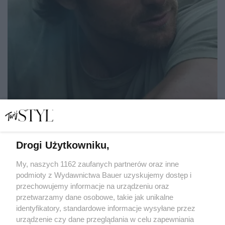
Drogi Użytkowniku,
Nie tylko Jacob Elordi. Sierpniowe nowości kinowe iskrzą
od gwiazd i wielkich emocji
My, naszych 1162 zaufanych partnerów oraz inne
podmioty z Wydawnictwa Bauer uzyskujemy dostęp i
przechowujemy informacje na urządzeniu oraz
EWA ANNA BARYŁKIEWICZ
przetwarzamy dane osobowe, takie jak unikalne
KULTURA
identyfikatory, standardowe informacje wysyłane przez
urządzenie czy dane przeglądania w celu zapewniania