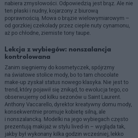
nabiera zmysłowości. Odpowiedzią jest brąz. Ale nie
ten płaski i nudny, kojarzony z biurową
poprawnością. Mowa o brązie wielowymiarowym –
od gorzkiej czekolady przez ciepłe nuty cynamonu,
aż po chłodne, ziemiste tony taupe.
Lekcja z wybiegów: nonszalancja
kontrolowana
Zanim sięgniemy do kosmetyczek, spójrzmy
na światowe stolice mody, bo to tam chocolate
make-up zyskał status nowego klasyka. Nie jest to
trend, który pojawił się znikąd, to ewolucja tego, co
obserwujemy od kilku sezonów u Saint Laurent.
Anthony Vaccarello, dyrektor kreatywny domu mody,
konsekwentnie promuje kobietę silną, ale
i nonszalancką. Modelki na jego wybiegach często
prezentują makijaż w stylu lived-in – wygląda tak,
jakby był wykonany kilka godzin wcześniej, lekko