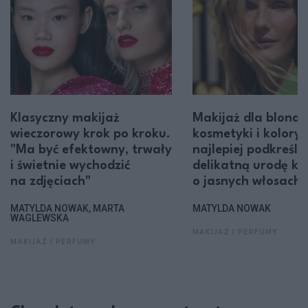
Klasyczny makijaż
Makijaż dla blondy
wieczorowy krok po kroku.
kosmetyki i kolory,
"Ma być efektowny, trwały
najlepiej podkreślą
i świetnie wychodzić
delikatną urodę ko
na zdjęciach"
o jasnych włosach
MATYLDA NOWAK, MARTA
MATYLDA NOWAK
WAGLEWSKA
MAKIJAŻ I PERFUMY
MAKIJAŻ I PERFUMY