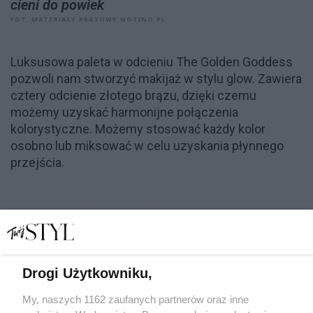
cieni do powiek
FOT. MATERIAŁY PRASOWE NOTINO.PL
Luksusowa paleta w odcieniu The Golden Goddess
pozwoli nam stworzyć makijaż w stylu glow. Zawiera
cztery odcienie złotego brązu, dzięki czemu
możemy uzyskać harmonijne połączenia
kolorystyczne. Możemy stosować każdy kolor
osobno lub miksować w celu uzyskania płynnego
przejścia.
Drogi Użytkowniku,
My, naszych 1162 zaufanych partnerów oraz inne