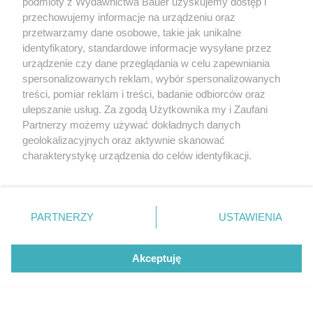
podmioty z Wydawnictwa Bauer uzyskujemy dostęp i
przechowujemy informacje na urządzeniu oraz
przetwarzamy dane osobowe, takie jak unikalne
identyfikatory, standardowe informacje wysyłane przez
urządzenie czy dane przeglądania w celu zapewniania
spersonalizowanych reklam, wybór spersonalizowanych
treści, pomiar reklam i treści, badanie odbiorców oraz
ulepszanie usług. Za zgodą Użytkownika my i Zaufani
Partnerzy możemy używać dokładnych danych
geolokalizacyjnych oraz aktywnie skanować
charakterystykę urządzenia do celów identyfikacji.
Ponieważ cenimy Twoją prywatność, prosimy o zgodę na
korzystanie z tych technologii poprzez kliknięcie
CHARLOTTE TILBURY, Luxury Palette Pillow
„Akceptuję”. Zgoda jest dobrowolna i zawsze możesz ją
Talk, aleta cieni do powiek
zmienić/wycofać klikając przycisk ustawień prywatności
PARTNERZY
USTAWIENIA
FOT. MATERIAŁY PRASOWE
znajdujący się w lewym dolnym rogu strony
. Niektóre
rodzaje przetwarzania danych nie wymagają zgody
Akceptuję
użytkownika, ale masz prawo sprzeciwić się takiemu
Paleta cieni MAC pozwoli nam stworzyć zmysłowe
Hair cycling w wersji letniej ratuje włosy po
przetwarzaniu. Preferencje będą miały zastosowanie tylko
spojrzenie dzięki palecie sześciu nasyconych
upałach. Chodzi o prosty trik
na tej witrynie.
pigmentami cieni do powiek. Ta paleta ciepłych