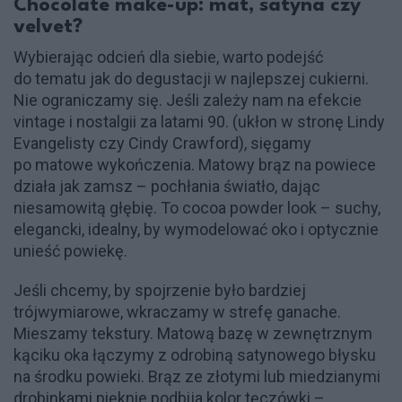
Chocolate make-up: mat, satyna czy
velvet?
Wybierając odcień dla siebie, warto podejść
do tematu jak do degustacji w najlepszej cukierni.
Nie ograniczamy się. Jeśli zależy nam na efekcie
vintage i nostalgii za latami 90. (ukłon w stronę Lindy
Evangelisty czy Cindy Crawford), sięgamy
po matowe wykończenia. Matowy brąz na powiece
działa jak zamsz – pochłania światło, dając
niesamowitą głębię. To cocoa powder look – suchy,
elegancki, idealny, by wymodelować oko i optycznie
unieść powiekę.
Jeśli chcemy, by spojrzenie było bardziej
trójwymiarowe, wkraczamy w strefę ganache.
Mieszamy tekstury. Matową bazę w zewnętrznym
kąciku oka łączymy z odrobiną satynowego błysku
na środku powieki. Brąz ze złotymi lub miedzianymi
drobinkami pięknie podbija kolor tęczówki –