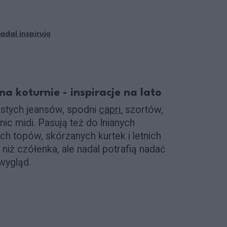
nadal inspirują
na koturnie - inspiracje na lato
ostych jeansów, spodni
capri
, szortów,
ic midi. Pasują też do lnianych
h topów, skórzanych kurtek i letnich
niż czółenka, ale nadal potrafią nadać
 wygląd.