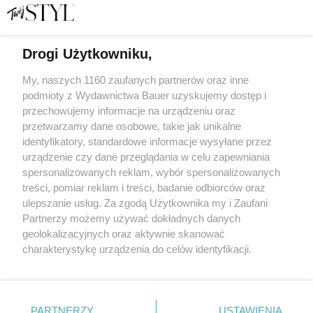
Drogi Użytkowniku,
Dobrana para. Marka Balagan i jej przepis na sukces
My, naszych 1160 zaufanych partnerów oraz inne
podmioty z Wydawnictwa Bauer uzyskujemy dostęp i
przechowujemy informacje na urządzeniu oraz
KAROLINA TOMASZEWICZ
przetwarzamy dane osobowe, takie jak unikalne
TRENDY
identyfikatory, standardowe informacje wysyłane przez
urządzenie czy dane przeglądania w celu zapewniania
spersonalizowanych reklam, wybór spersonalizowanych
treści, pomiar reklam i treści, badanie odbiorców oraz
ulepszanie usług. Za zgodą Użytkownika my i Zaufani
Partnerzy możemy używać dokładnych danych
geolokalizacyjnych oraz aktywnie skanować
charakterystykę urządzenia do celów identyfikacji.
Ponieważ cenimy Twoją prywatność, prosimy o zgodę na
korzystanie z tych technologii poprzez kliknięcie
KONTAKT
REKLAMA
REDAKCJA
„Akceptuję”. Zgoda jest dobrowolna i zawsze możesz ją
REGULAMIN SERWISU
POLITYKA PRYWATNOŚCI
zmienić/wycofać klikając przycisk ustawień prywatności
PARTNERZY
USTAWIENIA