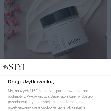
Drogi Użytkowniku,
Prezentownik świąteczny: dla miłośniczek naturalnej
pielęgnacji
My, naszych 1162 zaufanych partnerów oraz inne
podmioty z Wydawnictwa Bauer uzyskujemy dostęp i
przechowujemy informacje na urządzeniu oraz
MAGDALENA ZAMKUTOWICZ
przetwarzamy dane osobowe, takie jak unikalne
DLA NIEJ