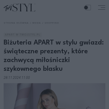
STRONA GŁÓWNA
MODA
SHOPPING
APART W TWOJSTYL.PL
Biżuteria APART w stylu gwiazd:
świąteczne prezenty, które
zachwycą miłośniczki
szykownego blasku
28.11.2024 11:00