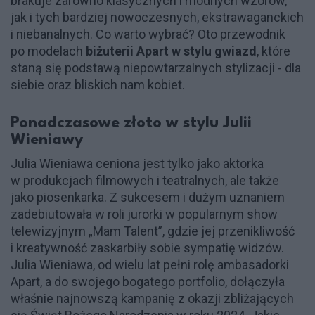
brakuje zarówno klasycznych i modnych wzorów,
jak i tych bardziej nowoczesnych, ekstrawaganckich
i niebanalnych. Co warto wybrać? Oto przewodnik
po modelach
biżuterii Apart w stylu gwiazd
, które
staną się podstawą niepowtarzalnych stylizacji - dla
siebie oraz bliskich nam kobiet.
Ponadczasowe złoto w stylu Julii
Wieniawy
Julia Wieniawa ceniona jest tylko jako aktorka
w produkcjach filmowych i teatralnych, ale także
jako piosenkarka. Z sukcesem i dużym uznaniem
zadebiutowała w roli jurorki w popularnym show
telewizyjnym „Mam Talent”, gdzie jej przenikliwość
i kreatywność zaskarbiły sobie sympatię widzów.
Julia Wieniawa, od wielu lat pełni rolę ambasadorki
Apart, a do swojego bogatego portfolio, dołączyła
właśnie najnowszą kampanię z okazji zbliżających