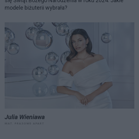
się Świąt Bożego Narodzenia w roku 2024. Jakie
modele biżuterii wybrała?
Julia Wieniawa
MAT. PRASOWE APART