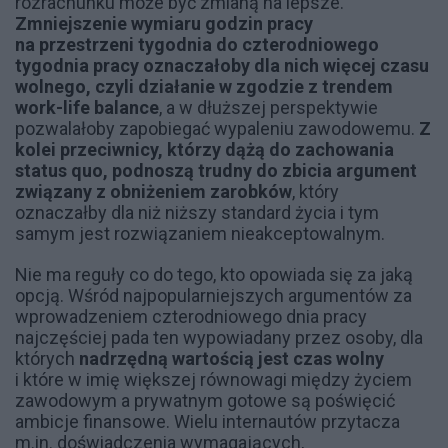
rozrachunku może być zmianą na lepsze.
Zmniejszenie wymiaru godzin pracy
na przestrzeni tygodnia do czterodniowego
tygodnia pracy oznaczałoby dla nich więcej czasu
wolnego, czyli działanie w zgodzie z trendem
work-life balance
, a w dłuższej perspektywie
pozwalałoby zapobiegać wypaleniu zawodowemu.
Z
kolei przeciwnicy, którzy dążą do zachowania
status quo, podnoszą trudny do zbicia argument
związany z obniżeniem zarobków
, który
oznaczałby dla niż niższy standard życia i tym
samym jest rozwiązaniem nieakceptowalnym.
Nie ma reguły co do tego, kto opowiada się za jaką
opcją. Wśród najpopularniejszych argumentów za
wprowadzeniem czterodniowego dnia pracy
najczęściej pada ten wypowiadany przez osoby, dla
których
nadrzędną wartością jest czas wolny
i które w imię większej równowagi między życiem
zawodowym a prywatnym gotowe są poświęcić
ambicje finansowe. Wielu internautów przytacza
m.in. doświadczenia wymagających,