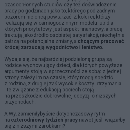
czasochłonnych studiów czy też doświadczenie
pracy po godzinach jako to, którego pod żadnym
pozorem nie chcą powtarzać. Z kolei ci, którzy
realizują się w ośmiogodzinnym modelu lub dla
których priorytetowy jest aspekt finansowy, a pracę
traktują jako źródło osobistej satysfakcji, niechętnie
patrzą na potencjalne zmiany, a
chcącym pracować
krócej zarzucają wygodnictwo i lenistwo.
Wydaje się, że najbardziej podzieloną grupą są
rodzice wychowujący dzieci, dla których powyższe
argumenty stoją w sprzeczności ze sobą: z jednej
strony zależy im na czasie, który mogą spędzić
z rodziną, z drugiej zaś wysokie koszty utrzymania
i te związane z edukacją pociech stoją
na przeszkodzie dobrowolnej decyzji o niższych
przychodach.
A Wy, zamieniłybyście dotychczasowy rytm
na
czterodniowy tydzień pracy
nawet jeśli wiązałby
się z niższymi zarobkami?