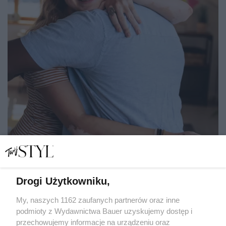
Drogi Użytkowniku,
Jeśli impreza, to... nie wino. Pokolenie Z w podłużnych
torebkach prezentowych wręcza oliwę z oliwek!
My, naszych 1162 zaufanych partnerów oraz inne
podmioty z Wydawnictwa Bauer uzyskujemy dostęp i
przechowujemy informacje na urządzeniu oraz
AGNIESZKA NIERADZKA-PROKOPOWICZ