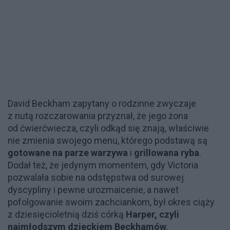
David Beckham zapytany o rodzinne zwyczaje
z nutą rozczarowania przyznał, że jego żona
od ćwierćwiecza, czyli odkąd się znają, właściwie
nie zmienia swojego menu, którego podstawą są
gotowane na parze warzywa
i
grillowana ryba
.
Dodał też, że jedynym momentem, gdy Victoria
pozwalała sobie na odstępstwa od surowej
dyscypliny i pewne urozmaicenie, a nawet
pofolgowanie swoim zachciankom, był okres ciąży
z dziesięcioletnią dziś córką
Harper, czyli
najmłodszym dzieckiem Beckhamów
.