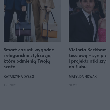
Smart casual: wygodne
Victoria Beckham
i eleganckie stylizacje,
teściową – syn pio
które odmienią Twoją
i projektantki szyku
szafę
do ślubu
KATARZYNA DYŁŁO
MATYLDA NOWAK
TRENDY
NEWS