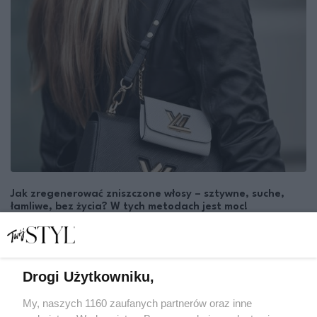
Jak zregenerować zniszczone włosy – sztywne, suche,
łamliwe, bez życia? W tych metodach jest moc!
ALEKSANDRA JAWORSKA
WŁOSY
Drogi Użytkowniku,
My, naszych 1160 zaufanych partnerów oraz inne