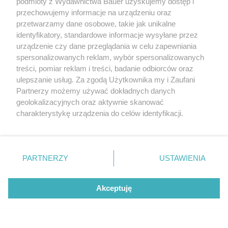
podmioty z Wydawnictwa Bauer uzyskujemy dostęp i
przechowujemy informacje na urządzeniu oraz
przetwarzamy dane osobowe, takie jak unikalne
identyfikatory, standardowe informacje wysyłane przez
urządzenie czy dane przeglądania w celu zapewniania
spersonalizowanych reklam, wybór spersonalizowanych
treści, pomiar reklam i treści, badanie odbiorców oraz
ulepszanie usług. Za zgodą Użytkownika my i Zaufani
Partnerzy możemy używać dokładnych danych
geolokalizacyjnych oraz aktywnie skanować
charakterystykę urządzenia do celów identyfikacji.
Ponieważ cenimy Twoją prywatność, prosimy o zgodę na
korzystanie z tych technologii poprzez kliknięcie
„Akceptuję”. Zgoda jest dobrowolna i zawsze możesz ją
zmienić/wycofać klikając przycisk ustawień prywatności
PARTNERZY
USTAWIENIA
znajdujący się w lewym dolnym rogu strony
. Niektóre
rodzaje przetwarzania danych nie wymagają zgody
Akceptuję
użytkownika, ale masz prawo sprzeciwić się takiemu
Już nie maskotki i talizmany. Teraz do it-
przetwarzaniu. Preferencje będą miały zastosowanie tylko
bag przypinamy zupełnie nowy charms
na tej witrynie.