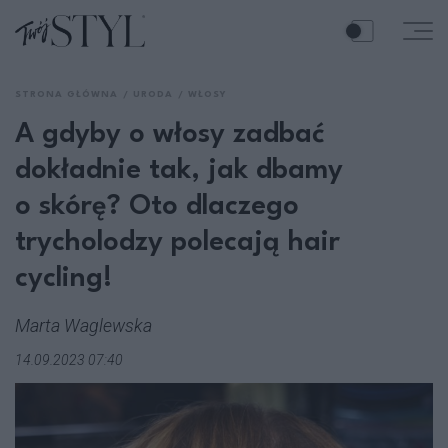
STRONA GŁÓWNA
URODA
WŁOSY
A gdyby o włosy zadbać
dokładnie tak, jak dbamy
o skórę? Oto dlaczego
trycholodzy polecają hair
cycling!
Marta Waglewska
14.09.2023 07:40