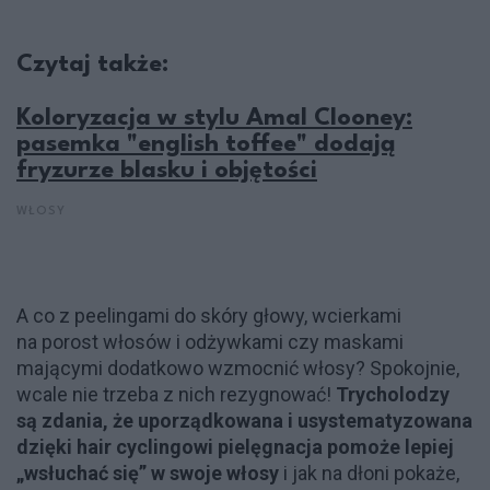
Czytaj także:
Koloryzacja w stylu Amal Clooney:
pasemka "english toffee" dodają
fryzurze blasku i objętości
WŁOSY
A co z peelingami do skóry głowy, wcierkami
na porost włosów i odżywkami czy maskami
mającymi dodatkowo wzmocnić włosy? Spokojnie,
wcale nie trzeba z nich rezygnować!
Trycholodzy
są zdania, że uporządkowana i usystematyzowana
dzięki hair cyclingowi pielęgnacja pomoże lepiej
„wsłuchać się” w swoje włosy
i jak na dłoni pokaże,