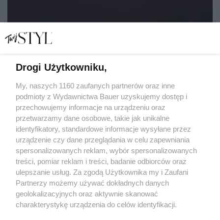
Drogi Użytkowniku,
Retrogradacja, Merkury i reszta, czyli jak cofanie się
planet ma wpływać na nasze życie
My, naszych 1160 zaufanych partnerów oraz inne
podmioty z Wydawnictwa Bauer uzyskujemy dostęp i
przechowujemy informacje na urządzeniu oraz
MATYLDA NOWAK
przetwarzamy dane osobowe, takie jak unikalne
ZODIAK
identyfikatory, standardowe informacje wysyłane przez
urządzenie czy dane przeglądania w celu zapewniania
spersonalizowanych reklam, wybór spersonalizowanych
treści, pomiar reklam i treści, badanie odbiorców oraz
ulepszanie usług. Za zgodą Użytkownika my i Zaufani
Partnerzy możemy używać dokładnych danych
geolokalizacyjnych oraz aktywnie skanować
charakterystykę urządzenia do celów identyfikacji.
Ponieważ cenimy Twoją prywatność, prosimy o zgodę na