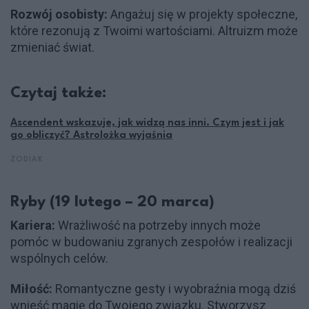
Rozwój osobisty:
Angażuj się w projekty społeczne,
które rezonują z Twoimi wartościami. Altruizm może
zmieniać świat.
Czytaj także:
Ascendent wskazuje, jak widzą nas inni. Czym jest i jak
go obliczyć? Astrolożka wyjaśnia
ZODIAK
Ryby (19 lutego – 20 marca)
Kariera:
Wrażliwość na potrzeby innych może
pomóc w budowaniu zgranych zespołów i realizacji
wspólnych celów.
Miłość:
Romantyczne gesty i wyobraźnia mogą dziś
wnieść magię do Twojego związku. Stworzysz