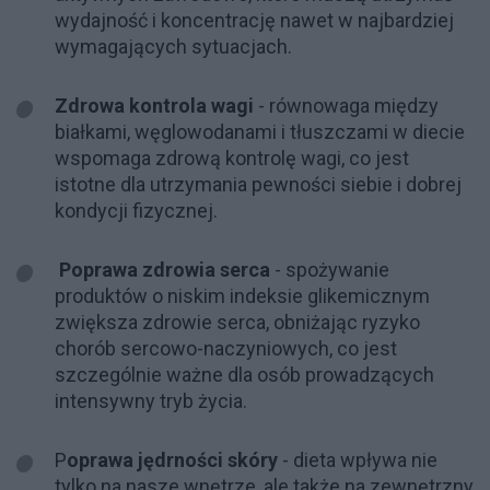
wydajność i koncentrację nawet w najbardziej
wymagających sytuacjach.
Zdrowa kontrola wagi
- równowaga między
białkami, węglowodanami i tłuszczami w diecie
wspomaga zdrową kontrolę wagi, co jest
istotne dla utrzymania pewności siebie i dobrej
kondycji fizycznej.
Poprawa zdrowia serca
- spożywanie
produktów o niskim indeksie glikemicznym
zwiększa zdrowie serca, obniżając ryzyko
chorób sercowo-naczyniowych, co jest
szczególnie ważne dla osób prowadzących
intensywny tryb życia.
P
oprawa jędrności skóry
- dieta wpływa nie
tylko na nasze wnętrze, ale także na zewnętrzny