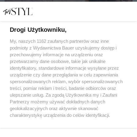
Drogi Użytkowniku,
Kylie Jenner stworzyła nową markę! Pretekstem była jej
kolejna ciąża...
My, naszych 1162 zaufanych partnerów oraz inne
podmioty z Wydawnictwa Bauer uzyskujemy dostęp i
przechowujemy informacje na urządzeniu oraz
MATYLDA NOWAK
przetwarzamy dane osobowe, takie jak unikalne
PIELĘGNACJA
identyfikatory, standardowe informacje wysyłane przez
urządzenie czy dane przeglądania w celu zapewniania
spersonalizowanych reklam, wybór spersonalizowanych
treści, pomiar reklam i treści, badanie odbiorców oraz
ulepszanie usług. Za zgodą Użytkownika my i Zaufani
Partnerzy możemy używać dokładnych danych
geolokalizacyjnych oraz aktywnie skanować
charakterystykę urządzenia do celów identyfikacji.
Ponieważ cenimy Twoją prywatność, prosimy o zgodę na
korzystanie z tych technologii poprzez kliknięcie
KONTAKT
REKLAMA
REDAKCJA
„Akceptuję”. Zgoda jest dobrowolna i zawsze możesz ją