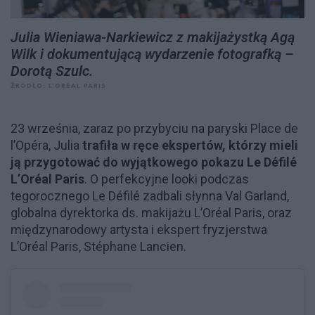
Julia Wieniawa-Narkiewicz z makijażystką Agą
Wilk i dokumentującą wydarzenie fotografką –
Dorotą Szulc.
ŹRÓDŁO: L’ORÉAL PARIS
23 września, zaraz po przybyciu na paryski Place de
l’Opéra, Julia
trafiła w ręce ekspertów, którzy mieli
ją przygotować do wyjątkowego pokazu Le Défilé
L’Oréal Paris
. O perfekcyjne looki podczas
tegorocznego Le Défilé zadbali słynna Val Garland,
globalna dyrektorka ds. makijażu L’Oréal Paris, oraz
międzynarodowy artysta i ekspert fryzjerstwa
L’Oréal Paris, Stéphane Lancien.