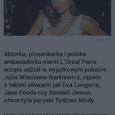
FOT. L’ORÉAL PARIS
Aktorka, piosenkarka i polska
ambasadorka marki L’Oréal Paris
wzięła udział w wyjątkowym pokazie.
Julia Wieniawa-Narkiewicz, razem
z takimi sławami jak Eva Longoria,
Jane Fonda czy Kendall Jenner,
otworzyła paryski Tydzień Mody.
Marka L’Oréal Paris od lat jest oficjalnym partnerem