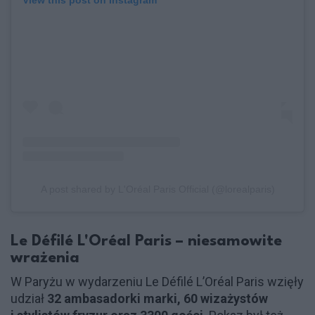
A post shared by L'Oréal Paris Official (@lorealparis)
Le Défilé L'Oréal Paris – niesamowite
wrażenia
W Paryżu w wydarzeniu Le Défilé L’Oréal Paris wzięły
udział
32 ambasadorki marki, 60 wizażystów