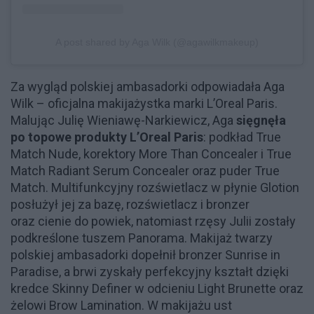
A post shared by Aga Wilk (@agawilkmakeup)
Za wygląd polskiej ambasadorki odpowiadała Aga
Wilk – oficjalna makijażystka marki L’Oreal Paris.
Malując Julię Wieniawę-Narkiewicz, Aga
sięgnęła
po topowe produkty L’Oreal Paris
: podkład True
Match Nude, korektory More Than Concealer i True
Match Radiant Serum Concealer oraz puder True
Match. Multifunkcyjny rozświetlacz w płynie Glotion
posłużył jej za bazę, rozświetlacz i bronzer
oraz cienie do powiek, natomiast rzęsy Julii zostały
podkreślone tuszem Panorama. Makijaż twarzy
polskiej ambasadorki dopełnił bronzer Sunrise in
Paradise, a brwi zyskały perfekcyjny kształt dzięki
kredce Skinny Definer w odcieniu Light Brunette oraz
żelowi Brow Lamination. W makijażu ust