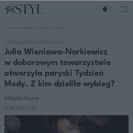
STRONA GŁÓWNA
LUDZIE
NEWS
L’ORÉAL PARIS W TWOJSTYL.PL
Julia Wieniawa-Narkiewicz
w doborowym towarzystwie
otworzyła paryski Tydzień
Mody. Z kim dzieliła wybieg?
Matylda Nowak
25.09.2024 17:00