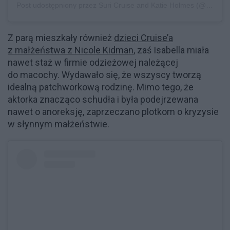
Post udostępniony przez Suri Cruise and Katie Holmes (@suricruisekatieholmes)
Z parą mieszkały również
dzieci Cruise’a
z małżeństwa z Nicole Kidman
, zaś Isabella miała
nawet staż w firmie odzieżowej należącej
do macochy. Wydawało się, że wszyscy tworzą
idealną patchworkową rodzinę. Mimo tego, że
aktorka znacząco schudła i była podejrzewana
nawet o anoreksję, zaprzeczano plotkom o kryzysie
w słynnym małżeństwie.