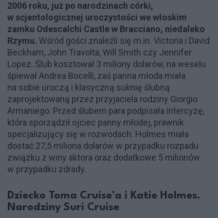
2006 roku, już po narodzinach córki,
w scjentologicznej uroczystości we włoskim
zamku Odescalchi Castle w Bracciano, niedaleko
Rzymu.
Wśród gości znaleźli się m.in. Victoria i David
Beckham, John Travolta, Will Smith czy Jennifer
Lopez. Ślub kosztował 3 miliony dolarów, na weselu
śpiewał Andrea Bocelli, zaś panna młoda miała
na sobie uroczą i klasyczną suknię ślubną
zaprojektowaną przez przyjaciela rodziny Giorgio
Armaniego. Przed ślubem para podpisała intercyzę,
która sporządził ojciec panny młodej, prawnik
specjalizujący się w rozwodach. Holmes miała
dostać 27,5 miliona dolarów w przypadku rozpadu
związku z winy aktora oraz dodatkowe 5 milionów
w przypadku zdrady.
Dziecko Toma Cruise’a i Katie Holmes.
Narodziny Suri Cruise