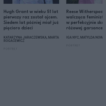
Hugh Grant w wieku 51 lat
Reese Witherspoon
pierwszy raz został ojcem.
walcząca feminist
Siedem lat później miał już
w perfekcyjnie skro
pięcioro dzieci
różowej garsonce
KATARZYNA JARACZEWSKA, MARTA
IGA NYC, MATYLDA NOWA
ROGACEWICZ
PORTRET
PORTRET