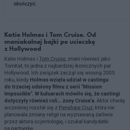
skończyć.
Katie Holmes i Tom Cruise.
Od
maniakalnej bajki po ucieczkę
z Hollywood
Katie Holmes i
Tom Cruise
, znani również jako
TomKat, to jedna z najbardziej ikonicznych par
Hollywood. Ich związek zaczął się wiosną 2005
roku, kiedy
Holmes wzięła udział w castingu
do trzeciej odsłony filmu z serii "Mission
Impossible". W kuluarach mówiło się, że castingi
dotyczyły również roli… żony Cruise’a
. Aktor chwilę
wcześniej rozstał się z
Penelope Cruz,
która nie
planowała zmiany religii na wyznawaną żarliwie
przez aktora scjentologię, i szukał kandydatki
na partnerkę.