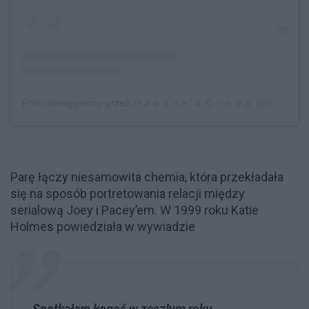
Post udostępniony przez Ｄａｗｓｏｎ’ｓ Ｃｒｅｅｋ (@remembering_dawsons_creek)
Parę łączy niesamowita chemia, która przekładała
się na sposób portretowania relacji między
serialową Joey i Pacey’em. W 1999 roku Katie
Holmes powiedziała w wywiadzie
Spotkałam kogoś w zeszłym roku.