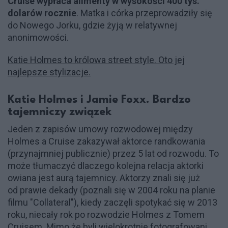
Cruise wypłaca alimenty w wysokości 400 tys.
dolarów rocznie
. Matka i córka przeprowadziły się
do Nowego Jorku, gdzie żyją w relatywnej
anonimowości.
Katie Holmes to królowa street style. Oto jej
najlepsze stylizacje.
Katie Holmes i Jamie Foxx. Bardzo
tajemniczy związek
Jeden z zapisów umowy rozwodowej między
Holmes a Cruise zakazywał aktorce randkowania
(przynajmniej publicznie) przez 5 lat od rozwodu. To
może tłumaczyć dlaczego kolejna relacja aktorki
owiana jest aurą tajemnicy. Aktorzy znali się już
od prawie dekady (poznali się w 2004 roku na planie
filmu "Collateral"), kiedy zaczęli spotykać się w 2013
roku, niecały rok po rozwodzie Holmes z Tomem
Cruisem. Mimo że byli wielokrotnie fotografowani