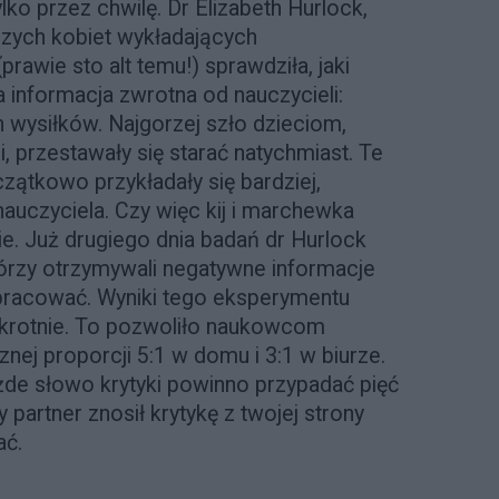
ylko przez chwilę. Dr Elizabeth Hurlock,
szych kobiet wykładających
rawie sto alt temu!) sprawdziła, jaki
 informacja zwrotna od nauczycieli:
h wysiłków. Najgorzej szło dzieciom,
, przestawały się starać natychmiast. Te
zątkowo przykładały się bardziej,
auczyciela. Czy więc kij i marchewka
ie. Już drugiego dnia badań dr Hurlock
tórzy otrzymywali negatywne informacje
 pracować. Wyniki tego eksperymentu
okrotnie. To pozwoliło naukowcom
ej proporcji 5:1 w domu i 3:1 w biurze.
ażde słowo krytyki powinno przypadać pięć
y partner znosił krytykę z twojej strony
ać.