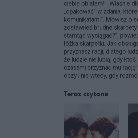
ciebie oblałem!”. Właśnie dl
„opakować” w zdania, które
komunikatami”. Mówisz o so
zostawiłeś brudne skarpety 
stamtąd wyciągać?”, powiedz
łóżka skarpetki. Jak obsług
przyznasz racji, dlatego lud
że ludzie nie lubią, gdy ktoś
czasami przyznać mu rację”
oczy i nie wtedy, gdy rozm
Teraz czytane