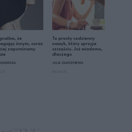
gnałów, że
To prosty codzienny
6 zacho
agając innym, coraz
nawyk, który sprzyja
które po
ciej zapominamy
szczęściu. Już wiadomo,
odbiera
bie
dlaczego
siebie w
 KAMIŃSKA
JULIA ZAKRZEWSKA
LENA KAMI
CJE
RELACJE
RELACJE