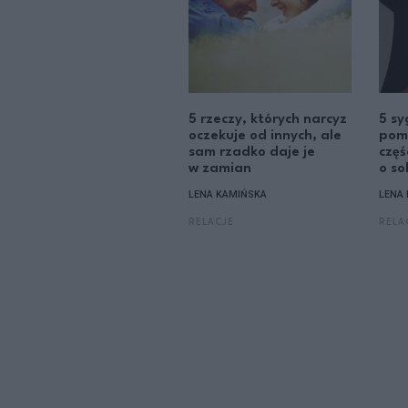
5 rzeczy, których narcyz
5 sy
oczekuje od innych, ale
pom
sam rzadko daje je
częś
w zamian
o so
LENA KAMIŃSKA
LENA
RELACJE
RELA