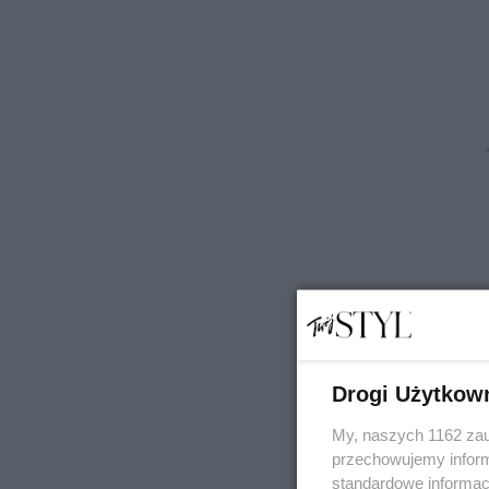
Drogi Użytkow
My, naszych 1162 zau
przechowujemy informa
standardowe informac