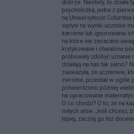
dobrze. Niestety, to działa t
psycholożka, jedna z pierw
na Uniwersytecie Columbia (p
wpływ na wyniki uczniów ma
karcenie lub ignorowanie ic
na które nie zwracano uwagi
krytykowane i chwalone poc
próbowały zdobyć uznanie n
działają na nas tak samo? N
zauważyła, że uczniowie, k
zwrotne, przestali w ogóle
potwierdzono później wiel
na opracowanie matematyczn
O co chodzi? O to, że na k
miłych słów. Jeśli chcesz, b
lepiej, zacznij go też doceni