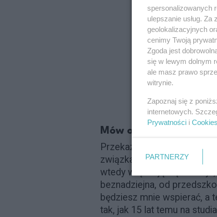
spersonalizowanych re
ulepszanie usług. Za
geolokalizacyjnych or
cenimy Twoją prywatno
Zgoda jest dobrowoln
się w lewym dolnym r
ale masz prawo sprzec
witrynie.
Zapoznaj się z poniż
internetowych. Szcze
Prywatności
i
Cookie
Mów o sobie
Przekazywanie słów krytyki 
PARTNERZY
związkach, gdy chodzi o par
wtedy włączają się emocje,
beznadziejna, od przedszkol
będziesz mnie wspierać, a t
tak, jak 15 lat temu na stud