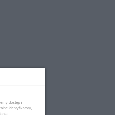
emy dostęp i
lne identyfikatory,
iania