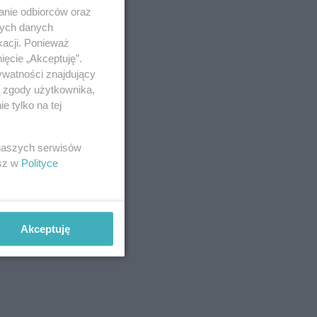
anie odbiorców oraz
nych danych
kacji. Ponieważ
ięcie „Akceptuję”.
ywatności znajdujący
ą zgody użytkownika,
 tylko na tej
 naszych serwisów
esz w
Polityce
Akceptuję