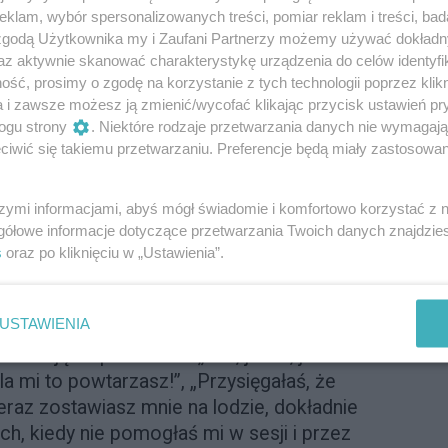
klam, wybór spersonalizowanych treści, pomiar reklam i treści, bad
 zgodą Użytkownika my i Zaufani Partnerzy możemy używać dokład
az aktywnie skanować charakterystykę urządzenia do celów identyfi
ść, prosimy o zgodę na korzystanie z tych technologii poprzez klikn
a i zawsze możesz ją zmienić/wycofać klikając przycisk ustawień pr
ogu strony
. Niektóre rodzaje przetwarzania danych nie wymagaj
iwić się takiemu przetwarzaniu. Preferencje będą miały zastosowanie
szymi informacjami, abyś mógł świadomie i komfortowo korzystać z
gółowe informacje dotyczące przetwarzania Twoich danych znajdzi
s
oraz po kliknięciu w „Ustawienia”.
jest szczególnie trudne w bliskich
USTAWIENIA
tnera, rodzica, przyjaciółkę, dziecko. Bo
 wracają wspomnienia. „Tak, jasne, jestem
a mi to powtarzasz!”, „Przysięgałaś, że
eraz zostawiasz mnie na lodzie, dokładnie
iach, kiedy nie pomogłaś mi w sesji i przez