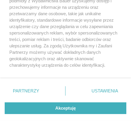
podmioty z Wydawnictwa Bauer uzyskujemy dostęp i
przechowujemy informacje na urządzeniu oraz
przetwarzamy dane osobowe, takie jak unikalne
identyfikatory, standardowe informacje wysyłane przez
urządzenie czy dane przeglądania w celu zapewniania
spersonalizowanych reklam, wybór spersonalizowanych
treści, pomiar reklam i treści, badanie odbiorców oraz
Modna biżuteria na wiosnę-lato 2026
ulepszanie usług. Za zgodą Użytkownika my i Zaufani
Partnerzy możemy używać dokładnych danych
LAUNCHMETRICS/SPOTLIGHT
geolokalizacyjnych oraz aktywnie skanować
charakterystykę urządzenia do celów identyfikacji.
Ponieważ cenimy Twoją prywatność, prosimy o zgodę na
korzystanie z tych technologii poprzez kliknięcie
„Akceptuję”. Zgoda jest dobrowolna i zawsze możesz ją
zmienić/wycofać klikając przycisk ustawień prywatności
PARTNERZY
USTAWIENIA
znajdujący się w lewym dolnym rogu strony
. Niektóre
rodzaje przetwarzania danych nie wymagają zgody
Akceptuję
użytkownika, ale masz prawo sprzeciwić się takiemu
Ekscentryczna Kopenhaga znów wyznacza
przetwarzaniu. Preferencje będą miały zastosowanie tylko
kierunki w modzie. 4 trendy, które
na tej witrynie.
zdominowały fashion week