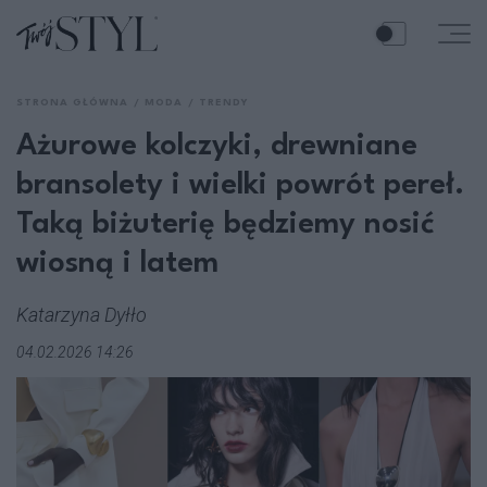
STRONA GŁÓWNA
MODA
TRENDY
Ażurowe kolczyki, drewniane
bransolety i wielki powrót pereł.
Taką biżuterię będziemy nosić
wiosną i latem
Katarzyna Dyłło
04.02.2026 14:26