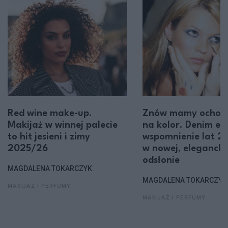
Red wine make-up.
Znów mamy ochot
Makijaż w winnej palecie
na kolor. Denim ey
to hit jesieni i zimy
wspomnienie lat 2
2025/26
w nowej, elegancki
odsłonie
MAGDALENA TOKARCZYK
MAGDALENA TOKARCZYK
MAKIJAŻ I PERFUMY
MAKIJAŻ I PERFUMY