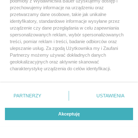
podmioty z Wydawnictwa Bauer uzyskujemy dostęp i
przechowujemy informacje na urządzeniu oraz
przetwarzamy dane osobowe, takie jak unikalne
identyfikatory, standardowe informacje wysyłane przez
urządzenie czy dane przeglądania w celu zapewniania
spersonalizowanych reklam, wybór spersonalizowanych
treści, pomiar reklam i treści, badanie odbiorców oraz
ulepszanie usług. Za zgodą Użytkownika my i Zaufani
Partnerzy możemy używać dokładnych danych
geolokalizacyjnych oraz aktywnie skanować
charakterystykę urządzenia do celów identyfikacji.
Ponieważ cenimy Twoją prywatność, prosimy o zgodę na
korzystanie z tych technologii poprzez kliknięcie
„Akceptuję”. Zgoda jest dobrowolna i zawsze możesz ją
zmienić/wycofać klikając przycisk ustawień prywatności
PARTNERZY
USTAWIENIA
znajdujący się w lewym dolnym rogu strony
. Niektóre
rodzaje przetwarzania danych nie wymagają zgody
Akceptuję
użytkownika, ale masz prawo sprzeciwić się takiemu
Ekscentryczna Kopenhaga znów wyznacza
przetwarzaniu. Preferencje będą miały zastosowanie tylko
kierunki w modzie. 4 trendy, które
na tej witrynie.
LAUNCHMETRICS/SPOTLIGHT
zdominowały fashion week