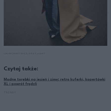
LAUNCHMETRICS/SPOTLIGHT
Czytaj także:
Modne torebki na jesień i zimę: retro kuferki, kopertówki
XL i powrót frędzli
TRENDY