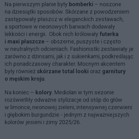
Na pierwszym planie były
bomberki
– noszone
na dziesiątki sposobów. Skórzane z powodzeniem
zastępowały płaszcz w eleganckich zestawach,
a sportowe w neonowych barwach dodawały
lekkości i energii. Obok nich królowały
futerka
i maxi płaszcze
– obszerne, puszyste i często
w neutralnych odcieniach. Fashionistki zestawiały je
zarówno z dżinsami, jak i z sukienkami, podkreślając
ich ponadczasowy charakter. Mocnym akcentem
były również
skórzane total looki
oraz
garnitury
o męskim kroju
.
Na koniec –
kolory
. Mediolan w tym sezonie
rozświetliły odważne stylizacje od stóp do głów
w limonce, neonowej zieleni, intensywnej czerwieni
i głębokim burgundzie - jednym z najważniejszych
kolorów jesieni i zimy 2025/26.