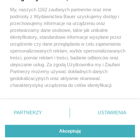
eleganckich stylizacji inspirowanych szafą Victorii
Beckham
My, naszych 1162 zaufanych partnerów oraz inne
podmioty z Wydawnictwa Bauer uzyskujemy dostęp i
przechowujemy informacje na urządzeniu oraz
KATARZYNA DYŁŁO
przetwarzamy dane osobowe, takie jak unikalne
TRENDY
identyfikatory, standardowe informacje wysyłane przez
urządzenie czy dane przeglądania w celu zapewniania
spersonalizowanych reklam, wybór spersonalizowanych
treści, pomiar reklam i treści, badanie odbiorców oraz
ulepszanie usług. Za zgodą Użytkownika my i Zaufani
Partnerzy możemy używać dokładnych danych
geolokalizacyjnych oraz aktywnie skanować
charakterystykę urządzenia do celów identyfikacji.
Ponieważ cenimy Twoją prywatność, prosimy o zgodę na
korzystanie z tych technologii poprzez kliknięcie
KONTAKT
REKLAMA
REDAKCJA
„Akceptuję”. Zgoda jest dobrowolna i zawsze możesz ją
REGULAMIN SERWISU
POLITYKA PRYWATNOŚCI
zmienić/wycofać klikając przycisk ustawień prywatności
PARTNERZY
USTAWIENIA
MAPA SERWISU
znajdujący się w lewym dolnym rogu strony
. Niektóre
rodzaje przetwarzania danych nie wymagają zgody
Akceptuję
użytkownika, ale masz prawo sprzeciwić się takiemu
Ekscentryczna Kopenhaga znów wyznacza
przetwarzaniu. Preferencje będą miały zastosowanie tylko