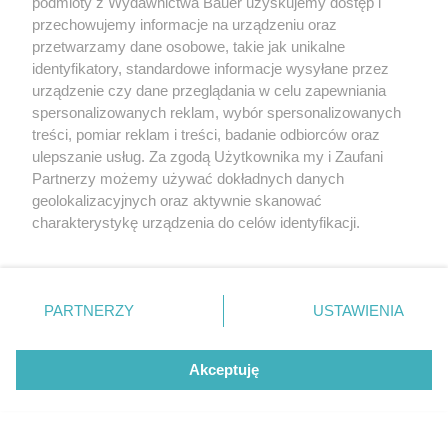
podmioty z Wydawnictwa Bauer uzyskujemy dostęp i
przechowujemy informacje na urządzeniu oraz
przetwarzamy dane osobowe, takie jak unikalne
identyfikatory, standardowe informacje wysyłane przez
urządzenie czy dane przeglądania w celu zapewniania
spersonalizowanych reklam, wybór spersonalizowanych
treści, pomiar reklam i treści, badanie odbiorców oraz
ulepszanie usług. Za zgodą Użytkownika my i Zaufani
Partnerzy możemy używać dokładnych danych
geolokalizacyjnych oraz aktywnie skanować
charakterystykę urządzenia do celów identyfikacji.
Ponieważ cenimy Twoją prywatność, prosimy o zgodę na
korzystanie z tych technologii poprzez kliknięcie
„Akceptuję”. Zgoda jest dobrowolna i zawsze możesz ją
zmienić/wycofać klikając przycisk ustawień prywatności
PARTNERZY
USTAWIENIA
znajdujący się w lewym dolnym rogu strony
. Niektóre
rodzaje przetwarzania danych nie wymagają zgody
Akceptuję
użytkownika, ale masz prawo sprzeciwić się takiemu
Ekscentryczna Kopenhaga znów wyznacza
przetwarzaniu. Preferencje będą miały zastosowanie tylko
kierunki w modzie. 4 trendy, które
na tej witrynie.
zdominowały fashion week
LAUNCHMETRICS/SPOTLIGHT