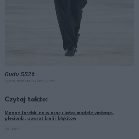
Gudu SS26
LAUNCHMETRICS/SPOTLIGHT
Czytaj także:
Modne torebki na wiosnę i lato: modele vintage,
plecionki, powrót bieli i błękitów
TRENDY