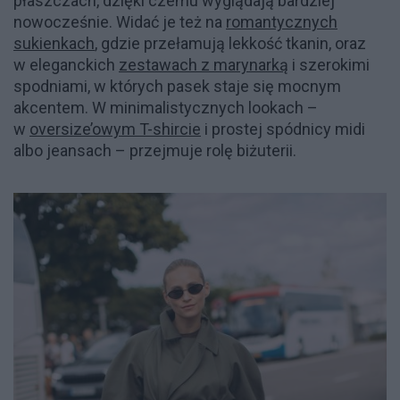
płaszczach, dzięki czemu wyglądają bardziej
nowocześnie. Widać je też na
romantycznych
sukienkach
, gdzie przełamują lekkość tkanin, oraz
w eleganckich
zestawach z marynarką
i szerokimi
spodniami, w których pasek staje się mocnym
akcentem. W minimalistycznych lookach –
w
oversize’owym T-shircie
i prostej spódnicy midi
albo jeansach – przejmuje rolę biżuterii.