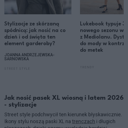
Stylizacje ze skórzaną
Lukebook typuje 3 
spódnicą: jak nosić na co
nowego sezonu wp
dzień i od święta ten
z Mediolanu. Dysta
element garderoby?
do mody w kontrze
do metek
JOANNA ANDRZEJEWSKA-
SARNOWSKA
TRENDY
STREET STYLE
Jak nosić pasek XL wiosną i latem 2026
- stylizacje
Street style podchwycił ten kierunek błyskawicznie.
Ikony stylu noszą paski XL na
trenczach
i długich