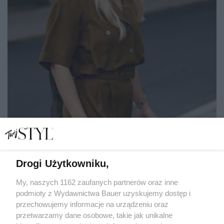
Drogi Użytkowniku,
Jedwabne i kolorowe, detronizują letni kapelusz. 7
najpiękniejszych apaszek polskich marek
My, naszych 1162 zaufanych partnerów oraz inne
podmioty z Wydawnictwa Bauer uzyskujemy dostęp i
przechowujemy informacje na urządzeniu oraz
KATARZYNA DYŁŁO
przetwarzamy dane osobowe, takie jak unikalne
SHOPPING