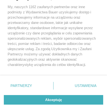
Nie tylko Jacob Elordi. Sierpniowe nowości kinowe iskrzą
od gwiazd i wielkich emocji
My, naszych 1162 zaufanych partnerów oraz inne
podmioty z Wydawnictwa Bauer uzyskujemy dostęp i
przechowujemy informacje na urządzeniu oraz
EWA ANNA BARYŁKIEWICZ
przetwarzamy dane osobowe, takie jak unikalne
KULTURA
identyfikatory, standardowe informacje wysyłane przez
urządzenie czy dane przeglądania w celu zapewniania
spersonalizowanych reklam, wybór spersonalizowanych
treści, pomiar reklam i treści, badanie odbiorców oraz
ulepszanie usług. Za zgodą Użytkownika my i Zaufani
Partnerzy możemy używać dokładnych danych
geolokalizacyjnych oraz aktywnie skanować
charakterystykę urządzenia do celów identyfikacji.
Ponieważ cenimy Twoją prywatność, prosimy o zgodę na
korzystanie z tych technologii poprzez kliknięcie
KONTAKT
REKLAMA
REDAKCJA
„Akceptuję”. Zgoda jest dobrowolna i zawsze możesz ją
REGULAMIN SERWISU
POLITYKA PRYWATNOŚCI
zmienić/wycofać klikając przycisk ustawień prywatności
PARTNERZY
USTAWIENIA
MAPA SERWISU
znajdujący się w lewym dolnym rogu strony
. Niektóre
rodzaje przetwarzania danych nie wymagają zgody
Akceptuję
użytkownika, ale masz prawo sprzeciwić się takiemu
Netflix z mocnymi premierami. Oto 3
przetwarzaniu. Preferencje będą miały zastosowanie tylko