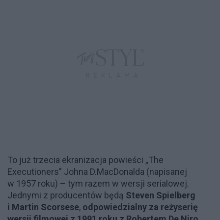
To już trzecia ekranizacja powieści „The
Executioners” Johna D.MacDonalda (napisanej
w 1957 roku) – tym razem w wersji serialowej.
Jednymi z producentów będą
Steven Spielberg
i Martin Scorsese
,
odpowiedzialny za reżyserię
wersji filmowej z 1991 roku z Robertem De Niro