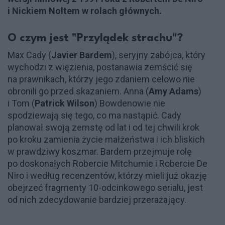
i Nickiem Noltem w rolach głównych.
O czym jest "Przylądek strachu"?
Max Cady (
Javier Bardem
), seryjny zabójca, który
wychodzi z więzienia, postanawia zemścić się
na prawnikach, którzy jego zdaniem celowo nie
obronili go przed skazaniem. Anna (
Amy Adams
)
i Tom (
Patrick Wilson
) Bowdenowie nie
spodziewają się tego, co ma nastąpić. Cady
planował swoją zemstę od lat i od tej chwili krok
po kroku zamienia życie małżeństwa i ich bliskich
w prawdziwy koszmar. Bardem przejmuje rolę
po doskonałych Robercie Mitchumie i Robercie De
Niro i według recenzentów, którzy mieli już okazję
obejrzeć fragmenty 10-odcinkowego serialu, jest
od nich zdecydowanie bardziej przerażający.