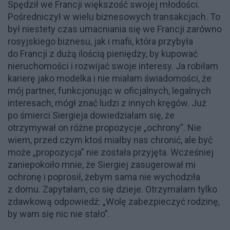
Spędził we Francji większość swojej młodości.
Pośredniczył w wielu biznesowych transakcjach. To
był niestety czas umacniania się we Francji zarówno
rosyjskiego biznesu, jak i mafii, która przybyła
do Francji z dużą ilością pieniędzy, by kupować
nieruchomości i rozwijać swoje interesy. Ja robiłam
karierę jako modelka i nie miałam świadomości, że
mój partner, funkcjonując w oficjalnych, legalnych
interesach, mógł znać ludzi z innych kręgów. Już
po śmierci Siergieja dowiedziałam się, że
otrzymywał on różne propozycje „ochrony”. Nie
wiem, przed czym ktoś miałby nas chronić, ale być
może „propozycja” nie została przyjęta. Wcześniej
zaniepokoiło mnie, że Siergiej zasugerował mi
ochronę i poprosił, żebym sama nie wychodziła
z domu. Zapytałam, co się dzieje. Otrzymałam tylko
zdawkową odpowiedź: „Wolę zabezpieczyć rodzinę,
by wam się nic nie stało”.