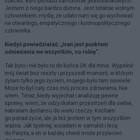
sukces: kurs pilotażu samolotów jednosilnikowych.
Jestem z niego bardzo dumna. Jest totalnie wolnym
człowiekiem, myślę, że udało nam się go wychować
na otwartego, empatycznego i kosmopolitycznego
człowieka.
Kiedyś powiedziałaś: „Ivan jest punktem
odniesienia we wszystkim, co robię”.
Tak było i nie było to do końca OK dla mnie. Wypełnił
mój świat bez reszty i przyszedł moment, w którym
żyłam tylko jego życiem, mojego było tam niewiele.
Może to był cały czas mój proces zdrowienia. Nie
wiem. Teraz, kiedy wyjechał i analizuję pewne
sprawy, wiem, że odzyskałam przestrzeń dla siebie,
nabrałam dystansu do wielu rzeczy. Kocham
go ponad życie, ale ja też jestem w tym wszystkim
ważna. Jak tęsknię, wsiadam w samolot i lecę
do Paryża, a on w każdej chwili może przylecieć