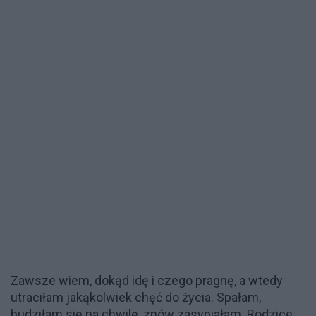
Zawsze wiem, dokąd idę i czego pragnę, a wtedy
utraciłam jakąkolwiek chęć do życia. Spałam,
budziłam się na chwilę, znów zasypiałam. Rodzice