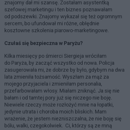
znajomy dał mi szansę. Zostałam asystentką
szefowej marketingu i ten biznes poznawałam
od podszewki. Znajomy wykazał się też ogromnym
sercem, bo ufundował mi różne, obłędnie
kosztowne szkolenia piarowo-marketingowe.
Czułaś się bezpieczna w Paryżu?
Kilka miesięcy po śmierci Siergieja wróciłam
do Paryża, by zacząć wszystko od nowa. Policja
zasugerowała mi, że dobrze by było, gdybym na dwa
lata zmieniła tożsamość. Wyszłam za mąż za
mojego przyjaciela i zmieniłam personalia,
przefarbowałam włosy. Miałam zniknąć. Ja się nie
bałam i od tamtej pory już się niczego nie boję.
Niewiele rzeczy może rozłożyć mnie na łopatki,
jedynie utrata i choroba moich bliskich. Mam
wrażenie, że jestem niezniszczalna, że nie boję się
bólu, walki, czegokolwiek. Ci, którzy są ze mną