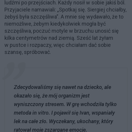
ludźmi po przejściach. Każdy nosił w sobie jakiś ból.
Przyjaciele namawiali: „Spotkaj się. Siergiej chciałby,
żebyś była szczęśliwa”. A mnie się wydawało, że to
niemożliwe, żebym kiedykolwiek mogła być
szczęśliwa, poczuć motyle w brzuchu unosić się
kilka centymetrów nad ziemią. Sześć lat żyłam
w pustce i rozpaczy, więc chciałam dać sobie
szansę, spróbować.
Zdecydowaliśmy się nawet na dziecko, ale
okazało się, że mój organizm jest
wyniszczony stresem. W grę wchodziła tylko
metoda in vitro. I pojawił się Ivan, wspaniały
lek na całe zło. Wyczekany, ukochany, który
ratował moje zszargane emocje.