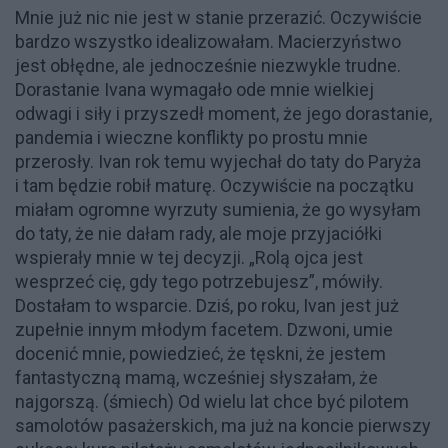
Mnie już nic nie jest w stanie przerazić. Oczywiście
bardzo wszystko idealizowałam. Macierzyństwo
jest obłędne, ale jednocześnie niezwykle trudne.
Dorastanie Ivana wymagało ode mnie wielkiej
odwagi i siły i przyszedł moment, że jego dorastanie,
pandemia i wieczne konflikty po prostu mnie
przerosły. Ivan rok temu wyjechał do taty do Paryża
i tam będzie robił maturę. Oczywiście na początku
miałam ogromne wyrzuty sumienia, że go wysyłam
do taty, że nie dałam rady, ale moje przyjaciółki
wspierały mnie w tej decyzji. „Rolą ojca jest
wesprzeć cię, gdy tego potrzebujesz”, mówiły.
Dostałam to wsparcie. Dziś, po roku, Ivan jest już
zupełnie innym młodym facetem. Dzwoni, umie
docenić mnie, powiedzieć, że tęskni, że jestem
fantastyczną mamą, wcześniej słyszałam, że
najgorszą. (śmiech) Od wielu lat chce być pilotem
samolotów pasażerskich, ma już na koncie pierwszy