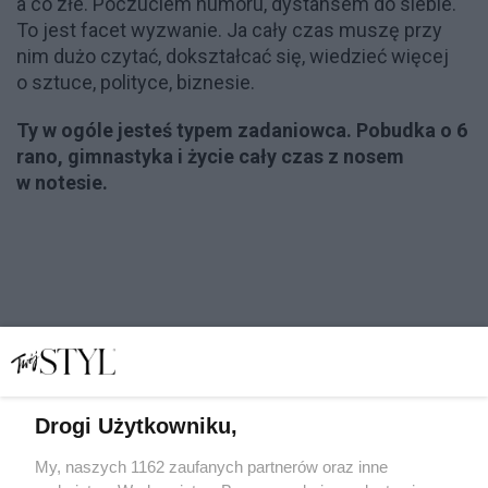
a co złe. Poczuciem humoru, dystansem do siebie.
To jest facet wyzwanie. Ja cały czas muszę przy
nim dużo czytać, dokształcać się, wiedzieć więcej
o sztuce, polityce, biznesie.
Ty w ogóle jesteś typem zadaniowca. Pobudka o 6
rano, gimnastyka i życie cały czas z nosem
w notesie.
Drogi Użytkowniku,
My, naszych 1162 zaufanych partnerów oraz inne