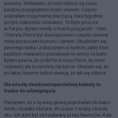
powolny. Widziałam, że moi rodzice są coraz
bardziej przygnębieni moim stanem. Często
widziałam moją mamę płaczącą. Dwa tygodnie
po tym zdarzeniu osiwiałam. To było jeszcze
w Paryżu. Byłam wtedy u moich przyjaciół – Hani
i Pierre’a, Pierre był dowcipnisiem i często ratował
mnie poczuciem humoru i żartem. Obudziłam się
pewnego ranka i zobaczyłam w lustrze, jakby ktoś
pędzlem malarskim pomalował mi włosy na biało.
Byłam pewna, że zrobił to w nocy Pierre, by mnie
rozbawić, ale to niestety nie był on. Okazało się, że
po takiej traumie ludzie siwieją, że tak się zdarza.
Dla młodej dwudziestoparoletniej kobiety to
trudne do udźwignięcia.
Pamiętam, że z tą siwą głową pojechałam do babci
Irenki i dziadka Stefana. W czasie II wojny straciła
oko. Ich dom był ostrzeliwany przez Niemców. Kula