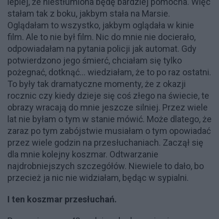
lepiej, że niestłumiona będę bardziej pomocna. Więc
stałam tak z boku, jakbym stała na Marsie.
Oglądałam to wszystko, jakbym oglądała w kinie
film. Ale to nie był film. Nic do mnie nie docierało,
odpowiadałam na pytania policji jak automat. Gdy
potwierdzono jego śmierć, chciałam się tylko
pożegnać, dotknąć... wiedziałam, że to po raz ostatni.
To były tak dramatyczne momenty, że z okazji
rocznic czy kiedy dzieje się coś złego na świecie, te
obrazy wracają do mnie jeszcze silniej. Przez wiele
lat nie byłam o tym w stanie mówić. Może dlatego, że
zaraz po tym zabójstwie musiałam o tym opowiadać
przez wiele godzin na przesłuchaniach. Zaczął się
dla mnie kolejny koszmar. Odtwarzanie
najdrobniejszych szczegółów. Niewiele to dało, bo
przecież ja nic nie widziałam, będąc w sypialni.
I ten koszmar przesłuchań.