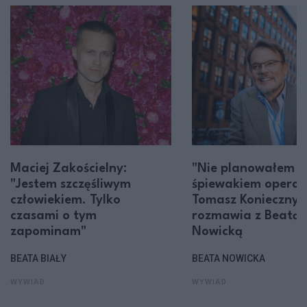
Maciej Zakościelny:
"Nie planowałem z
"Jestem szczęśliwym
śpiewakiem opero
człowiekiem. Tylko
Tomasz Konieczny
czasami o tym
rozmawia z Beatą
zapominam"
Nowicką
BEATA BIAŁY
BEATA NOWICKA
WYWIAD
WYWIAD