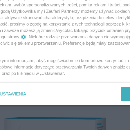
włosów
klam, wybór spersonalizowanych treści, pomiar reklam i treści, bad
osów
 zgodą Użytkownika my i Zaufani Partnerzy możemy używać dokład
az aktywnie skanować charakterystykę urządzenia do celów identyfi
osy
ść, prosimy o zgodę na korzystanie z tych technologii poprzez klikn
a i zawsze możesz ją zmienić/wycofać klikając przycisk ustawień pr
łosów
ogu strony
. Niektóre rodzaje przetwarzania danych nie wymagaj
w – choroby
iwić się takiemu przetwarzaniu. Preferencje będą miały zastosowanie
szymi informacjami, abyś mógł świadomie i komfortowo korzystać z
gółowe informacje dotyczące przetwarzania Twoich danych znajdzi
człowiek ma na głowie od 100 do nawet
s
oraz po kliknięciu w „Ustawienia”.
nia traci ich od 50 do 100.
Utrata takiej
cją naturalnego cyklu ich życia i nie
rtwienia. Sytuacja się komplikuje, gdy
USTAWIENIA
 w szybszym tempie lub większej ilości.