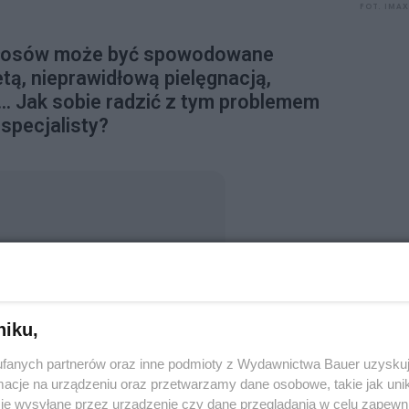
FOT. IMA
włosów może być spowodowane
tą, nieprawidłową pielęgnacją,
. Jak sobie radzić z tym problemem
specjalisty?
zeba się zacząć niepokoić
yny
ży
niku,
fanych partnerów oraz inne podmioty z Wydawnictwa Bauer uzyskuj
łosów
cje na urządzeniu oraz przetwarzamy dane osobowe, takie jak unika
je wysyłane przez urządzenie czy dane przeglądania w celu zapewn