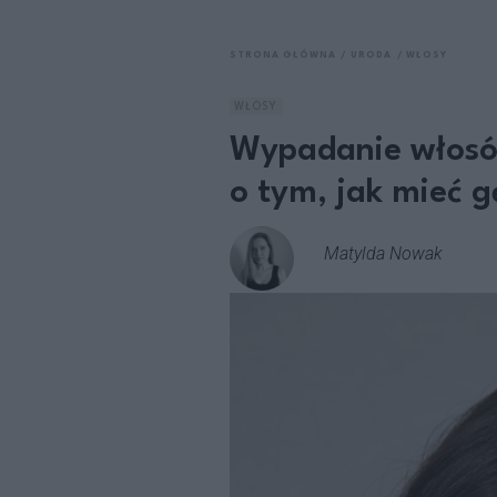
STRONA GŁÓWNA
URODA
WŁOSY
WŁOSY
Wypadanie włosów
o tym, jak mieć g
Matylda Nowak