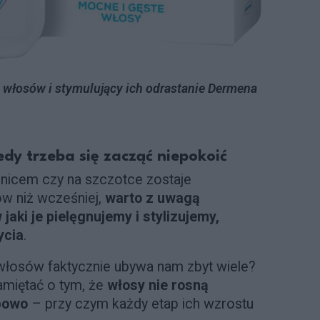
łosów i stymulujący ich odrastanie Dermena
dy trzeba się zacząć niepokoić
nicem czy na szczotce zostaje
w niż wcześniej,
warto z uwagą
jaki je pielęgnujemy i stylizujemy,
ycia
.
włosów faktycznie ubywa nam zbyt wiele?
amiętać o tym, że
włosy nie rosną
apowo
– przy czym każdy etap ich wzrostu