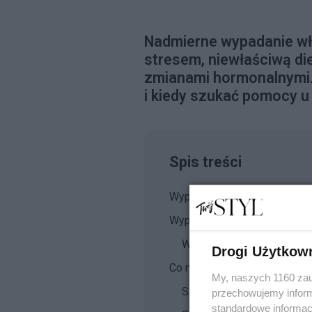
Nadmierne wypadanie 
stresem, niewłaściwą die
zmianami hormonalnymi..
i kiedy szukać pomocy u 
Spis treści
Wypadające włosy – kiedy tr
Wypadanie włosów – przycz
Wypadanie włosów po cią
Drogi Użytkow
Co na wypadanie włosów?
My, naszych 1160 zau
Sposoby na wypadanie w
przechowujemy informa
standardowe informac