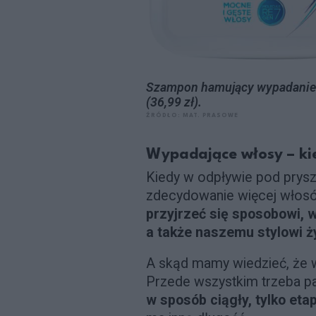
Szampon hamujący wypadanie w
(36,99 zł).
ŹRÓDŁO: MAT. PRASOWE
Wypadające włosy – kie
Kiedy w odpływie pod prysz
zdecydowanie więcej włosó
przyjrzeć się sposobowi, w 
a także naszemu stylowi ż
A skąd mamy wiedzieć, że 
Przede wszystkim trzeba p
w sposób ciągły, tylko et