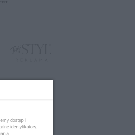
XTREE
emy dostęp i
lne identyfikatory,
iania