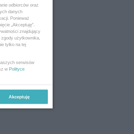
anie odbiorców oraz
nych danych
kacji. Ponieważ
ięcie „Akceptuję”.
ywatności znajdujący
ą zgody użytkownika,
 tylko na tej
 naszych serwisów
esz w
Polityce
Akceptuję