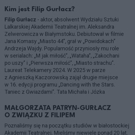
Kim jest Filip Gurłacz?
Filip Gurłacz
- aktor, absolwent Wydziału Sztuki
Lalkarskiej Akademii Teatralnej im. Aleksandra
Zelwerowicza w Białymstoku. Debiutował w filmie
Jana Komasy „Miasto 44”, grał w „Powidokach”
Andrzeja Wajdy. Popularność przyniosły mu role
w serialach: „M jak miłość”, „Wataha”, „Zakochani
po uszy” i „Pierwsza miłość”, „Miasto strachu”.
Laureat Telekamery 2024. W 2025 w parze
z Agnieszką Kaczorowską zajął drugie miejsce
w 16. edycji programu „Dancing with the Stars.
Taniec z Gwiazdami”. Tata Michała i Józka
MAŁGORZATA PATRYN-GURŁACZ
O ZWIĄZKU Z FILIPEM
Poznaliśmy się na początku studiów w białostockiej
Akademii Teatralnej. Mieliśmy niewiele ponad 20 lat.