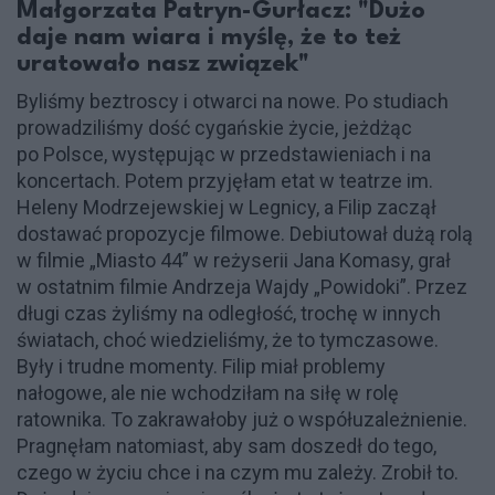
Małgorzata Patryn-Gurłacz: "Dużo
daje nam wiara i myślę, że to też
uratowało nasz związek"
Byliśmy beztroscy i otwarci na nowe. Po studiach
prowadziliśmy dość cygańskie życie, jeżdżąc
po Polsce, występując w przedstawieniach i na
koncertach. Potem przyjęłam etat w teatrze im.
Heleny Modrzejewskiej w Legnicy, a Filip zaczął
dostawać propozycje filmowe. Debiutował dużą rolą
w filmie „Miasto 44” w reżyserii Jana Komasy, grał
w ostatnim filmie Andrzeja Wajdy „Powidoki”. Przez
długi czas żyliśmy na odległość, trochę w innych
światach, choć wiedzieliśmy, że to tymczasowe.
Były i trudne momenty. Filip miał problemy
nałogowe, ale nie wchodziłam na siłę w rolę
ratownika. To zakrawałoby już o współuzależnienie.
Pragnęłam natomiast, aby sam doszedł do tego,
czego w życiu chce i na czym mu zależy. Zrobił to.