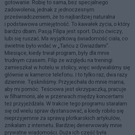
gotowanie. Robię to sama, bez specjalnego
zadowolenia, jednak z jednoczesnym
przeświadczeniem, że to najbardziej naturalna
i podstawowa umiejętność. To kawałek życia, o który
bardzo dbam. Pasją Filipa jest sport. Dużo ćwiczy,
lubi się ruszać. Ma wyjątkową świadomość ciała, co
świetnie było widać w „Tańcu z Gwiazdami”.
Miesiące, kiedy trwał program, były dla mnie
trudnym czasem. Filip ze względu na treningi
zamieszkał w hotelu w stolicy, więc widywaliśmy się
głównie w kamerce telefonu. I to tylko raz, dwa razy
dziennie. Tęskniliśmy. Przyjechała do mnie mama,
aby mi pomóc. Teściowa jest skrzypaczką, pracuje
w filharmonii, ale w przerwach między koncertami
też przyjeżdżała. W trakcie tego programu starałam
się od wielu spraw dystansować, a kiedy robiło się
nieprzyjemnie za sprawą plotkarskich artykułów,
znikałam z internetu. Bardziej denerwowały mnie
prywatne wiadomości. Duża ich część była