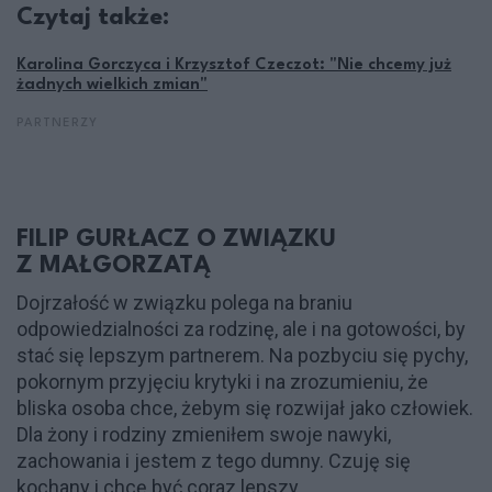
Czytaj także:
Karolina Gorczyca i Krzysztof Czeczot: "Nie chcemy już
żadnych wielkich zmian"
PARTNERZY
FILIP GURŁACZ O ZWIĄZKU
Z MAŁGORZATĄ
Dojrzałość w związku polega na braniu
odpowiedzialności za rodzinę, ale i na gotowości, by
stać się lepszym partnerem. Na pozbyciu się pychy,
pokornym przyjęciu krytyki i na zrozumieniu, że
bliska osoba chce, żebym się rozwijał jako człowiek.
Dla żony i rodziny zmieniłem swoje nawyki,
zachowania i jestem z tego dumny. Czuję się
kochany i chcę być coraz lepszy.