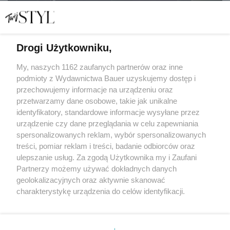
Drogi Użytkowniku,
Nareszcie łatwo jest mówić: "Kocham". O miłości mówią
Ewa i Paweł Rurak-Sokal
My, naszych 1162 zaufanych partnerów oraz inne
podmioty z Wydawnictwa Bauer uzyskujemy dostęp i
przechowujemy informacje na urządzeniu oraz
MAGDALENA KUSZEWSKA
przetwarzamy dane osobowe, takie jak unikalne
PARTNERZY
identyfikatory, standardowe informacje wysyłane przez
urządzenie czy dane przeglądania w celu zapewniania
spersonalizowanych reklam, wybór spersonalizowanych
treści, pomiar reklam i treści, badanie odbiorców oraz
ulepszanie usług. Za zgodą Użytkownika my i Zaufani
Partnerzy możemy używać dokładnych danych
geolokalizacyjnych oraz aktywnie skanować
charakterystykę urządzenia do celów identyfikacji.
Ponieważ cenimy Twoją prywatność, prosimy o zgodę na
korzystanie z tych technologii poprzez kliknięcie
KONTAKT
REKLAMA
REDAKCJA
„Akceptuję”. Zgoda jest dobrowolna i zawsze możesz ją
REGULAMIN SERWISU
POLITYKA PRYWATNOŚCI