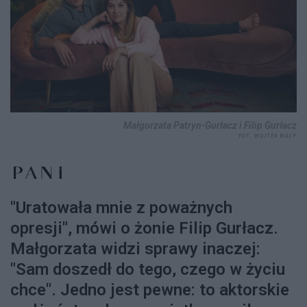
Małgorzata Patryn-Gurłacz i Filip Gurłacz
FOT. WOJTEK BIAŁY
"Uratowała mnie z poważnych
opresji", mówi o żonie Filip Gurłacz.
Małgorzata widzi sprawy inaczej:
"Sam doszedł do tego, czego w życiu
chce". Jedno jest pewne: to aktorskie