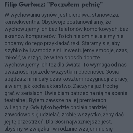
Filip Gurłacz: "Poczułem pełnię"
W wychowaniu synów jest cierpliwa, stanowcza,
konsekwentna. Obydwoje postanowiliśmy, że
wychowujemy ich bez telefonów komórkowych, bez
ekranów komputerów. To ich nie ominie, ale my nie
chcemy do tego przykładać ręki. Staramy się, aby
szybko byli samodzielni. Inwestujemy emocje, czas,
miłość, wierząc, że w ten sposób dobrze
wychowujemy ich też dla świata. To wymaga od nas
uważności i przede wszystkim obecności. Gosia
spędza z nimi cały czas kosztem rezygnacji z pracy,
a wiem, jak kocha aktorstwo. Zaczyna już trochę
grać w serialach. Uwielbiam patrzeć na nią na scenie
teatralnej. Byłem zawsze na jej premierach
w Legnicy. Gdy tylko będzie chciała bardziej
zawodowo się udzielać, zrobię wszystko, żeby dać
jej tę przestrzeń. Dla Gosi najważniejsze jest,
abyśmy w związku i w rodzinie wzajemnie się