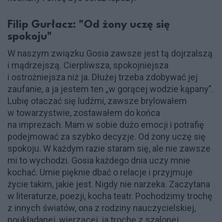
Filip Gurłacz: "Od żony uczę się
spokoju"
W naszym związku Gosia zawsze jest tą dojrzalszą
i mądrzejszą. Cierpliwsza, spokojniejsza
i ostrożniejsza niż ja. Dłużej trzeba zdobywać jej
zaufanie, a ja jestem ten „w gorącej wodzie kąpany”.
Lubię otaczać się ludźmi, zawsze brylowałem
w towarzystwie, zostawałem do końca
na imprezach. Mam w sobie dużo emocji i potrafię
podejmować za szybko decyzje. Od żony uczę się
spokoju. W każdym razie staram się, ale nie zawsze
mi to wychodzi. Gosia każdego dnia uczy mnie
kochać. Umie pięknie dbać o relacje i przyjmuje
życie takim, jakie jest. Nigdy nie narzeka. Zaczytana
w literaturze, poezji, kocha teatr. Pochodzimy trochę
z innych światów, ona z rodziny nauczycielskiej,
poukładanej, wierzącej, ja trochę z szalonej,