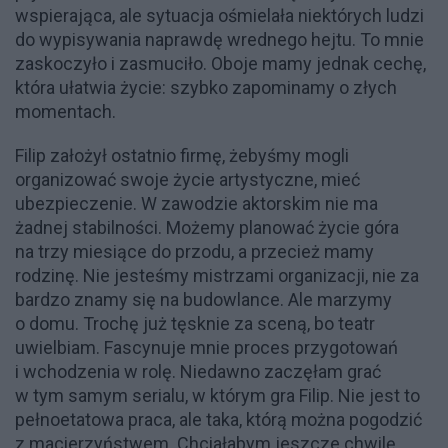
wspierająca, ale sytuacja ośmielała niektórych ludzi
do wypisywania naprawdę wrednego hejtu. To mnie
zaskoczyło i zasmuciło. Oboje mamy jednak cechę,
która ułatwia życie: szybko zapominamy o złych
momentach.
Filip założył ostatnio firmę, żebyśmy mogli
organizować swoje życie artystyczne, mieć
ubezpieczenie. W zawodzie aktorskim nie ma
żadnej stabilności. Możemy planować życie góra
na trzy miesiące do przodu, a przecież mamy
rodzinę. Nie jesteśmy mistrzami organizacji, nie za
bardzo znamy się na budowlance. Ale marzymy
o domu. Trochę już tęsknie za sceną, bo teatr
uwielbiam. Fascynuje mnie proces przygotowań
i wchodzenia w rolę. Niedawno zaczęłam grać
w tym samym serialu, w którym gra Filip. Nie jest to
pełnoetatowa praca, ale taka, którą można pogodzić
z macierzyństwem. Chciałabym jeszcze chwilę