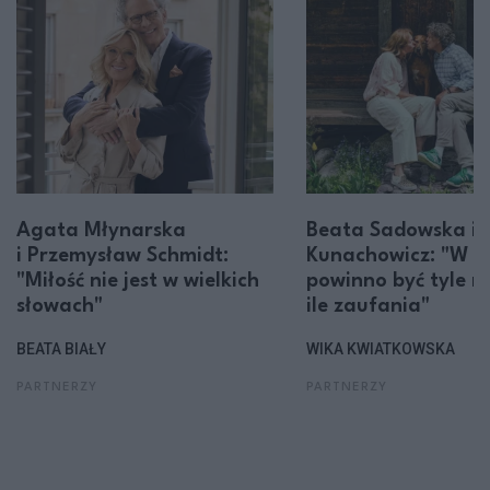
Agata Młynarska
Beata Sadowska i 
i Przemysław Schmidt:
Kunachowicz: "W z
"Miłość nie jest w wielkich
powinno być tyle mi
słowach"
ile zaufania"
BEATA BIAŁY
WIKA KWIATKOWSKA
PARTNERZY
PARTNERZY