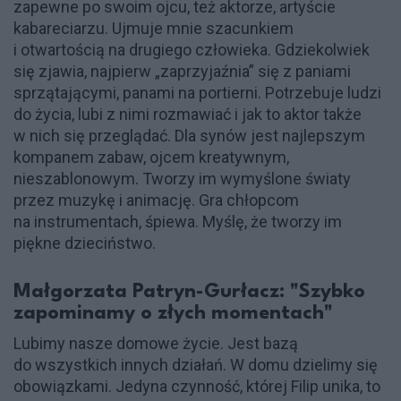
zapewne po swoim ojcu, też aktorze, artyście
kabareciarzu. Ujmuje mnie szacunkiem
i otwartością na drugiego człowieka. Gdziekolwiek
się zjawia, najpierw „zaprzyjaźnia” się z paniami
sprzątającymi, panami na portierni. Potrzebuje ludzi
do życia, lubi z nimi rozmawiać i jak to aktor także
w nich się przeglądać. Dla synów jest najlepszym
kompanem zabaw, ojcem kreatywnym,
nieszablonowym. Tworzy im wymyślone światy
przez muzykę i animację. Gra chłopcom
na instrumentach, śpiewa. Myślę, że tworzy im
piękne dzieciństwo.
Małgorzata Patryn-Gurłacz: "Szybko
zapominamy o złych momentach"
Lubimy nasze domowe życie. Jest bazą
do wszystkich innych działań. W domu dzielimy się
obowiązkami. Jedyna czynność, której Filip unika, to