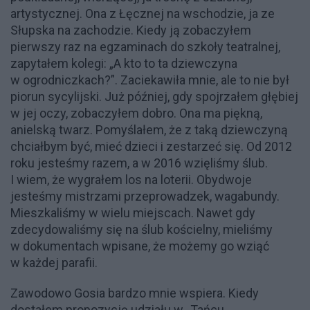
artystycznej. Ona z Łęcznej na wschodzie, ja ze
Słupska na zachodzie. Kiedy ją zobaczyłem
pierwszy raz na egzaminach do szkoły teatralnej,
zapytałem kolegi: „A kto to ta dziewczyna
w ogrodniczkach?”. Zaciekawiła mnie, ale to nie był
piorun sycylijski. Już później, gdy spojrzałem głębiej
w jej oczy, zobaczyłem dobro. Ona ma piękną,
anielską twarz. Pomyślałem, że z taką dziewczyną
chciałbym być, mieć dzieci i zestarzeć się. Od 2012
roku jesteśmy razem, a w 2016 wzięliśmy ślub.
I wiem, że wygrałem los na loterii. Obydwoje
jesteśmy mistrzami przeprowadzek, wagabundy.
Mieszkaliśmy w wielu miejscach. Nawet gdy
zdecydowaliśmy się na ślub kościelny, mieliśmy
w dokumentach wpisane, że możemy go wziąć
w każdej parafii.
Zawodowo Gosia bardzo mnie wspiera. Kiedy
dostałem propozycję udziału w „Tańcu