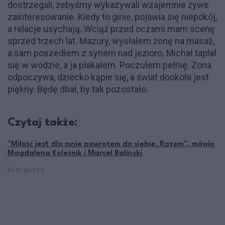
dostrzegali, żebyśmy wykazywali wzajemnie żywe
zainteresowanie. Kiedy to ginie, pojawia się niepokój,
a relacje usychają. Wciąż przed oczami mam scenę
sprzed trzech lat. Mazury, wysłałem żonę na masaż,
a sam poszedłem z synem nad jezioro. Michał taplał
się w wodzie, a ja płakałem. Poczułem pełnię. Żona
odpoczywa, dziecko kąpie się, a świat dookoła jest
piękny. Będę dbał, by tak pozostało.
Czytaj także:
"Miłość jest dla mnie powrotem do siebie. Razem", mówią
Magdalena Koleśnik i Marcel Baliński
PARTNERZY