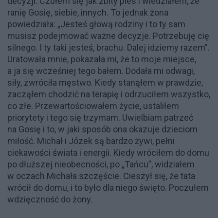
decyzji. Czułem się jak zbity pies i wiedziałem, że
ranię Gosię, siebie, innych. To jednak żona
powiedziała: „Jesteś głową rodziny i to ty sam
musisz podejmować ważne decyzje. Potrzebuję cię
silnego. I ty taki jesteś, brachu. Dalej idziemy razem”.
Uratowała mnie, pokazała mi, że to moje miejsce,
a ja się wcześniej tego bałem. Dodała mi odwagi,
siły, zwróciła męstwo. Kiedy stanąłem w prawdzie,
zacząłem chodzić na terapię i odrzuciłem wszystko,
co złe. Przewartościowałem życie, ustaliłem
priorytety i tego się trzymam. Uwielbiam patrzeć
na Gosię i to, w jaki sposób ona okazuje dzieciom
miłość. Michał i Józek są bardzo żywi, pełni
ciekawości świata i energii. Kiedy wróciłem do domu
po dłuższej nieobecności, po „Tańcu”, widziałem
w oczach Michała szczęście. Cieszył się, że tata
wrócił do domu, i to było dla niego święto. Poczułem
wdzięczność do żony.