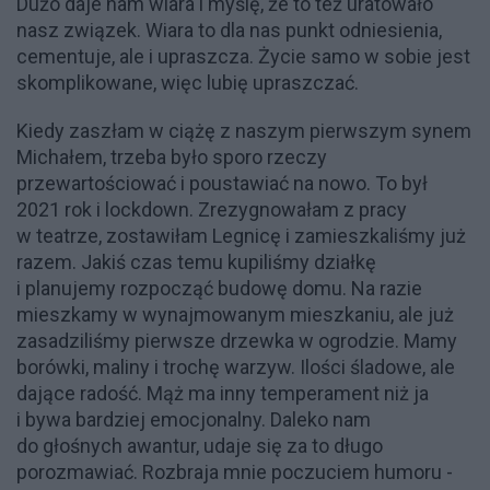
Dużo daje nam wiara i myślę, że to też uratowało
nasz związek. Wiara to dla nas punkt odniesienia,
cementuje, ale i upraszcza. Życie samo w sobie jest
skomplikowane, więc lubię upraszczać.
Kiedy zaszłam w ciążę z naszym pierwszym synem
Michałem, trzeba było sporo rzeczy
przewartościować i poustawiać na nowo. To był
2021 rok i lockdown. Zrezygnowałam z pracy
w teatrze, zostawiłam Legnicę i zamieszkaliśmy już
razem. Jakiś czas temu kupiliśmy działkę
i planujemy rozpocząć budowę domu. Na razie
mieszkamy w wynajmowanym mieszkaniu, ale już
zasadziliśmy pierwsze drzewka w ogrodzie. Mamy
borówki, maliny i trochę warzyw. Ilości śladowe, ale
dające radość. Mąż ma inny temperament niż ja
i bywa bardziej emocjonalny. Daleko nam
do głośnych awantur, udaje się za to długo
porozmawiać. Rozbraja mnie poczuciem humoru -