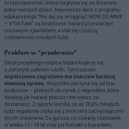
to rzeczywistość, która rozgrywa się za drzwiami
pokoi naszych dzieci. Najnowsze dane z programu
edukacyjnego "Nie daj się wciągnąć. MÓW DO MNIE
– #TokTuMi" są bezlitosne: hazard przestał być
niszowym zjawiskiem, a stał się częścią
codzienności młodych ludzi.
Problem w "przebraniu"
Dla przeciętnego rodzica hazard kojarzy się
z zielonym suknem ruletki. Tymczasem
współczesne zagrożenie ma znacznie bardziej
niewinną oprawę
. Wszystko zaczyna się od tzw.
lootboxów – płatnych skrzynek z nagrodami, które
działają jak hazard: płacisz i nie wiesz, co
dostaniesz. Z raportu wynika, że aż 76,6% młodych
ludzi regularnie styka się z treściami zachęcającymi
do ich otwierania. Co gorsza, co czwarty nastolatek
w wieku 17–18 lat miał już kontakt z hazardem,