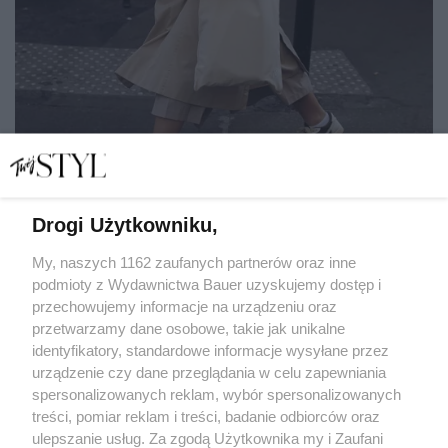
Drogi Użytkowniku,
5 prostych wskazówek, jak zachować umiar w czasach
nadmiaru
My, naszych 1162 zaufanych partnerów oraz inne
podmioty z Wydawnictwa Bauer uzyskujemy dostęp i
przechowujemy informacje na urządzeniu oraz
JULIA ZAKRZEWSKA
przetwarzamy dane osobowe, takie jak unikalne
SPOŁECZEŃSTWO
identyfikatory, standardowe informacje wysyłane przez
urządzenie czy dane przeglądania w celu zapewniania
spersonalizowanych reklam, wybór spersonalizowanych
treści, pomiar reklam i treści, badanie odbiorców oraz
ulepszanie usług. Za zgodą Użytkownika my i Zaufani