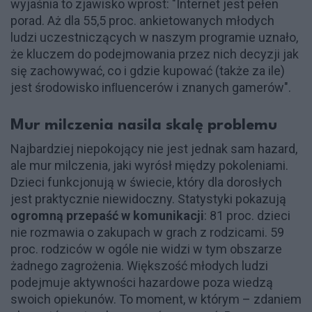
wyjaśnia to zjawisko wprost: "Internet jest pełen
porad. Aż dla 55,5 proc. ankietowanych młodych
ludzi uczestniczących w naszym programie uznało,
że kluczem do podejmowania przez nich decyzji jak
się zachowywać, co i gdzie kupować (także za ile)
jest środowisko inﬂuencerów i znanych gamerów".
Mur milczenia nasila skalę problemu
Najbardziej niepokojący nie jest jednak sam hazard,
ale mur milczenia, jaki wyrósł między pokoleniami.
Dzieci funkcjonują w świecie, który dla dorosłych
jest praktycznie niewidoczny. Statystyki pokazują
ogromną przepaść w komunikacji
: 81 proc. dzieci
nie rozmawia o zakupach w grach z rodzicami. 59
proc. rodziców w ogóle nie widzi w tym obszarze
żadnego zagrożenia. Większość młodych ludzi
podejmuje aktywności hazardowe poza wiedzą
swoich opiekunów. To moment, w którym – zdaniem