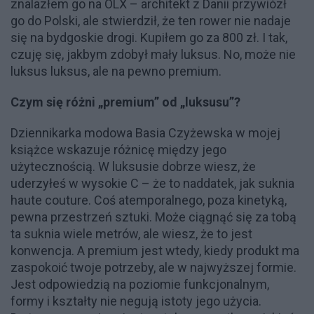
znalazłem go na OLX – architekt z Danii przywiózł
go do Polski, ale stwierdził, że ten rower nie nadaje
się na bydgoskie drogi. Kupiłem go za 800 zł. I tak,
czuję się, jakbym zdobył mały luksus. No, może nie
luksus luksus, ale na pewno premium.
Czym się różni „premium” od „luksusu”?
Dziennikarka modowa Basia Czyżewska w mojej
książce wskazuje różnicę między jego
użytecznością. W luksusie dobrze wiesz, że
uderzyłeś w wysokie C – że to naddatek, jak suknia
haute couture. Coś atemporalnego, poza kinetyką,
pewna przestrzeń sztuki. Może ciągnąć się za tobą
ta suknia wiele metrów, ale wiesz, że to jest
konwencja. A premium jest wtedy, kiedy produkt ma
zaspokoić twoje potrzeby, ale w najwyższej formie.
Jest odpowiedzią na poziomie funkcjonalnym,
formy i kształty nie negują istoty jego użycia.