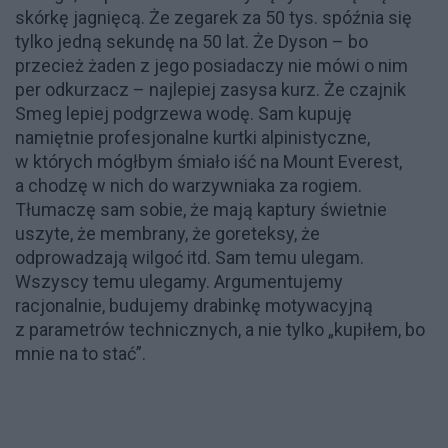
skórkę jagnięcą. Że zegarek za 50 tys. spóźnia się
tylko jedną sekundę na 50 lat. Że Dyson – bo
przecież żaden z jego posiadaczy nie mówi o nim
per odkurzacz – najlepiej zasysa kurz. Że czajnik
Smeg lepiej podgrzewa wodę. Sam kupuję
namiętnie profesjonalne kurtki alpinistyczne,
w których mógłbym śmiało iść na Mount Everest,
a chodzę w nich do warzywniaka za rogiem.
Tłumaczę sam sobie, że mają kaptury świetnie
uszyte, że membrany, że goreteksy, że
odprowadzają wilgoć itd. Sam temu ulegam.
Wszyscy temu ulegamy. Argumentujemy
racjonalnie, budujemy drabinkę motywacyjną
z parametrów technicznych, a nie tylko „kupiłem, bo
mnie na to stać”.