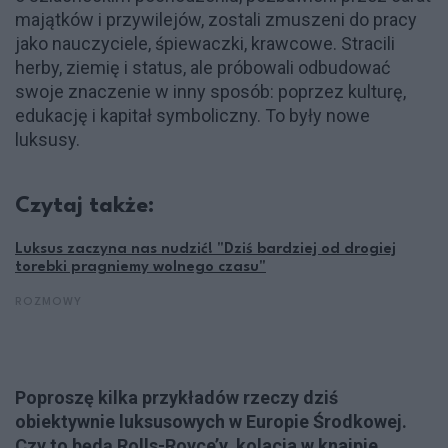
majątków i przywilejów, zostali zmuszeni do pracy
jako nauczyciele, śpiewaczki, krawcowe. Stracili
herby, ziemię i status, ale próbowali odbudować
swoje znaczenie w inny sposób: poprzez kulturę,
edukację i kapitał symboliczny. To były nowe
luksusy.
Czytaj także:
Luksus zaczyna nas nudzić! "Dziś bardziej od drogiej
torebki pragniemy wolnego czasu"
ROZMOWY
Poproszę kilka przykładów rzeczy dziś
obiektywnie luksusowych w Europie Środkowej.
Czy to będą Rolls-Royce’y, kolacja w knajpie