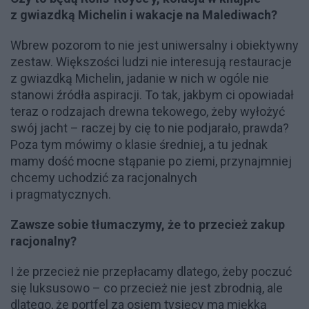
z gwiazdką Michelin i wakacje na Malediwach?
Wbrew pozorom to nie jest uniwersalny i obiektywny
zestaw. Większości ludzi nie interesują restauracje
z gwiazdką Michelin, jadanie w nich w ogóle nie
stanowi źródła aspiracji. To tak, jakbym ci opowiadał
teraz o rodzajach drewna tekowego, żeby wyłożyć
swój jacht – raczej by cię to nie podjarało, prawda?
Poza tym mówimy o klasie średniej, a tu jednak
mamy dość mocne stąpanie po ziemi, przynajmniej
chcemy uchodzić za racjonalnych
i pragmatycznych.
Zawsze sobie tłumaczymy, że to przecież zakup
racjonalny?
I że przecież nie przepłacamy dlatego, żeby poczuć
się luksusowo – co przecież nie jest zbrodnią, ale
dlatego, że portfel za osiem tysięcy ma miękką