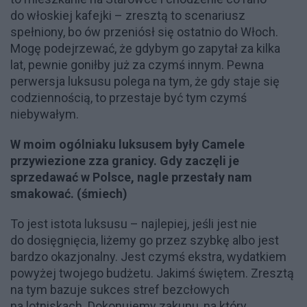
do włoskiej kafejki – zresztą to scenariusz
spełniony, bo ów przeniósł się ostatnio do Włoch.
Mogę podejrzewać, że gdybym go zapytał za kilka
lat, pewnie goniłby już za czymś innym. Pewna
perwersja luksusu polega na tym, że gdy staje się
codziennością, to przestaje być tym czymś
niebywałym.
W moim ogólniaku luksusem były Camele
przywiezione zza granicy. Gdy zaczęli je
sprzedawać w Polsce, nagle przestały nam
smakować. (śmiech)
To jest istota luksusu – najlepiej, jeśli jest nie
do dosięgnięcia, liżemy go przez szybkę albo jest
bardzo okazjonalny. Jest czymś ekstra, wydatkiem
powyżej twojego budżetu. Jakimś świętem. Zresztą
na tym bazuje sukces stref bezcłowych
na lotniskach. Dokonujemy zakupu, na który