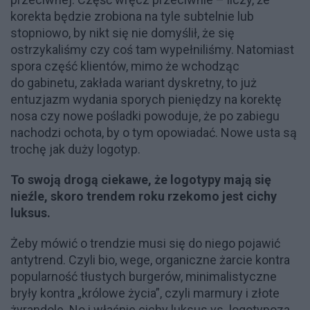
korekta będzie zrobiona na tyle subtelnie lub
stopniowo, by nikt się nie domyślił, że się
ostrzykaliśmy czy coś tam wypełniliśmy. Natomiast
spora część klientów, mimo że wchodząc
do gabinetu, zakłada wariant dyskretny, to już
entuzjazm wydania sporych pieniędzy na korektę
nosa czy nowe pośladki powoduje, że po zabiegu
nachodzi ochota, by o tym opowiadać. Nowe usta są
trochę jak duży logotyp.
To swoją drogą ciekawe, że logotypy mają się
nieźle, skoro trendem roku rzekomo jest cichy
luksus.
Żeby mówić o trendzie musi się do niego pojawić
antytrend. Czyli bio, wege, organiczne żarcie kontra
popularność tłustych burgerów, minimalistyczne
bryły kontra „królowe życia”, czyli marmury i złote
żyrandole. No i właśnie cichy luksus vs. logotypoza