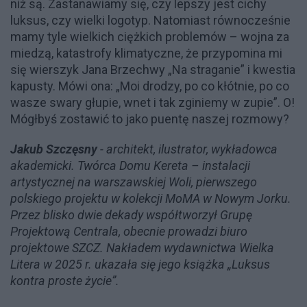
niż są. Zastanawiamy się, czy lepszy jest cichy
luksus, czy wielki logotyp. Natomiast równocześnie
mamy tyle wielkich ciężkich problemów – wojna za
miedzą, katastrofy klimatyczne, że przypomina mi
się wierszyk Jana Brzechwy „Na straganie” i kwestia
kapusty. Mówi ona: „Moi drodzy, po co kłótnie, po co
wasze swary głupie, wnet i tak zginiemy w zupie”. O!
Mógłbyś zostawić to jako puentę naszej rozmowy?
Jakub Szczęsny
- architekt, ilustrator, wykładowca
akademicki. Twórca Domu Kereta – instalacji
artystycznej na warszawskiej Woli, pierwszego
polskiego projektu w kolekcji MoMA w Nowym Jorku.
Przez blisko dwie dekady współtworzył Grupę
Projektową Centrala, obecnie prowadzi biuro
projektowe SZCZ. Nakładem wydawnictwa Wielka
Litera w 2025 r. ukazała się jego książka „Luksus
kontra proste życie”.