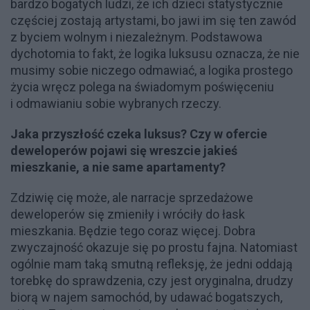
bardzo bogatych ludzi, że ich dzieci statystycznie
częściej zostają artystami, bo jawi im się ten zawód
z byciem wolnym i niezależnym. Podstawowa
dychotomia to fakt, że logika luksusu oznacza, że nie
musimy sobie niczego odmawiać, a logika prostego
życia wręcz polega na świadomym poświęceniu
i odmawianiu sobie wybranych rzeczy.
Jaka przyszłość czeka luksus? Czy w ofercie
deweloperów pojawi się wreszcie jakieś
mieszkanie, a nie same apartamenty?
Zdziwię cię może, ale narracje sprzedażowe
deweloperów się zmieniły i wróciły do łask
mieszkania. Będzie tego coraz więcej. Dobra
zwyczajność okazuje się po prostu fajna. Natomiast
ogólnie mam taką smutną refleksję, że jedni oddają
torebkę do sprawdzenia, czy jest oryginalna, drudzy
biorą w najem samochód, by udawać bogatszych,