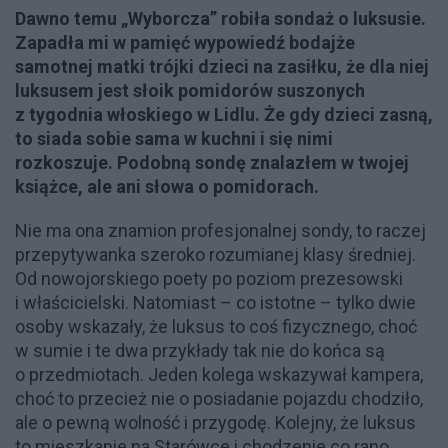
Dawno temu „Wyborcza” robiła sondaż o luksusie.
Zapadła mi w pamięć wypowiedź bodajże
samotnej matki trójki dzieci na zasiłku, że dla niej
luksusem jest słoik pomidorów suszonych
z tygodnia włoskiego w Lidlu. Że gdy dzieci zasną,
to siada sobie sama w kuchni i się nimi
rozkoszuje. Podobną sondę znalazłem w twojej
książce, ale ani słowa o pomidorach.
Nie ma ona znamion profesjonalnej sondy, to raczej
przepytywanka szeroko rozumianej klasy średniej.
Od nowojorskiego poety po poziom prezesowski
i właścicielski. Natomiast – co istotne – tylko dwie
osoby wskazały, że luksus to coś fizycznego, choć
w sumie i te dwa przykłady tak nie do końca są
o przedmiotach. Jeden kolega wskazywał kampera,
choć to przecież nie o posiadanie pojazdu chodziło,
ale o pewną wolność i przygodę. Kolejny, że luksus
to mieszkanie na Starówce i chodzenie co rano