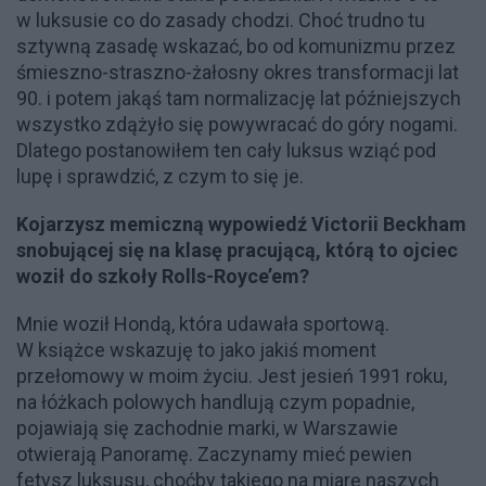
w luksusie co do zasady chodzi. Choć trudno tu
sztywną zasadę wskazać, bo od komunizmu przez
śmieszno-straszno-żałosny okres transformacji lat
90. i potem jakąś tam normalizację lat późniejszych
wszystko zdążyło się powywracać do góry nogami.
Dlatego postanowiłem ten cały luksus wziąć pod
lupę i sprawdzić, z czym to się je.
Kojarzysz memiczną wypowiedź Victorii Beckham
snobującej się na klasę pracującą, którą to ojciec
woził do szkoły Rolls-Royce’em?
Mnie woził Hondą, która udawała sportową.
W książce wskazuję to jako jakiś moment
przełomowy w moim życiu. Jest jesień 1991 roku,
na łóżkach polowych handlują czym popadnie,
pojawiają się zachodnie marki, w Warszawie
otwierają Panoramę. Zaczynamy mieć pewien
fetysz luksusu, choćby takiego na miarę naszych