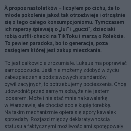
À propos nastolatków – liczyłem po cichu, że to
młode pokolenie jakoś tak otrzeźwieje i otrząśnie
się z tego całego konsumpcjonizmu. Tymczasem
ich raperzy śpiewają o „lui” i „guczi”, dzieciaki
robią outfit-checki na TikToku i marzą o Roleksie.
To pewien paradoks, bo to generacja, poza
zasięgiem której jest zakup mieszkania.
To jest całkowicie zrozumiałe. Luksus ma poprawiać
samopoczucie. Jeśli nie możemy zdobyć w życiu
zabezpieczenia podstawowych standardów
cywilizacyjnych, to potrzebujemy pocieszenia. Chcę
udowodnić przed samym sobą, że nie jestem
looserem. Może i nie stać mnie na kawalerkę
w Warszawie, ale chociaż sobie kupię torebkę.
Na takim mechanizmie opiera się spory kawałek
sprzedaży. Rozjazd między deklaratywnością
statusu a faktycznymi możliwościami spotęgowały