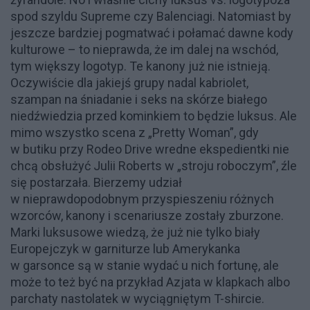
spod szyldu Supreme czy Balenciagi. Natomiast by
jeszcze bardziej pogmatwać i połamać dawne kody
kulturowe – to nieprawda, że im dalej na wschód,
tym większy logotyp. Te kanony już nie istnieją.
Oczywiście dla jakiejś grupy nadal kabriolet,
szampan na śniadanie i seks na skórze białego
niedźwiedzia przed kominkiem to będzie luksus. Ale
mimo wszystko scena z „Pretty Woman”, gdy
w butiku przy Rodeo Drive wredne ekspedientki nie
chcą obsłużyć Julii Roberts w „stroju roboczym”, źle
się postarzała. Bierzemy udział
w nieprawdopodobnym przyspieszeniu różnych
wzorców, kanony i scenariusze zostały zburzone.
Marki luksusowe wiedzą, że już nie tylko biały
Europejczyk w garniturze lub Amerykanka
w garsonce są w stanie wydać u nich fortunę, ale
może to też być na przykład Azjata w klapkach albo
parchaty nastolatek w wyciągniętym T-shircie.