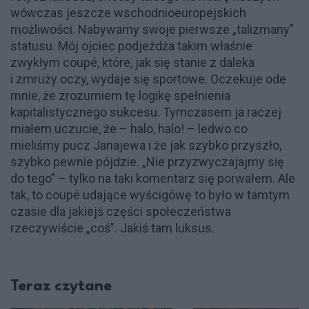
wówczas jeszcze wschodnioeuropejskich
możliwości. Nabywamy swoje pierwsze „talizmany”
statusu. Mój ojciec podjeżdża takim właśnie
zwykłym coupé, które, jak się stanie z daleka
i zmruży oczy, wydaje się sportowe. Oczekuje ode
mnie, że zrozumiem tę logikę spełnienia
kapitalistycznego sukcesu. Tymczasem ja raczej
miałem uczucie, że – halo, halo! – ledwo co
mieliśmy pucz Janajewa i że jak szybko przyszło,
szybko pewnie pójdzie. „Nie przyzwyczajajmy się
do tego” – tylko na taki komentarz się porwałem. Ale
tak, to coupé udające wyścigówę to było w tamtym
czasie dla jakiejś części społeczeństwa
rzeczywiście „coś”. Jakiś tam luksus.
Teraz czytane