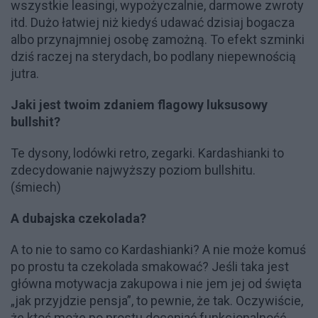
wszystkie leasingi, wypożyczalnie, darmowe zwroty
itd. Dużo łatwiej niż kiedyś udawać dzisiaj bogacza
albo przynajmniej osobę zamożną. To efekt szminki
dziś raczej na sterydach, bo podlany niepewnością
jutra.
Jaki jest twoim zdaniem flagowy luksusowy
bullshit?
Te dysony, lodówki retro, zegarki. Kardashianki to
zdecydowanie najwyższy poziom bullshitu.
(śmiech)
A dubajska czekolada?
A to nie to samo co Kardashianki? A nie może komuś
po prostu ta czekolada smakować? Jeśli taka jest
główna motywacja zakupowa i nie jem jej od święta
„jak przyjdzie pensja”, to pewnie, że tak. Oczywiście,
że ktoś może po prostu doceniać funkcjonalność