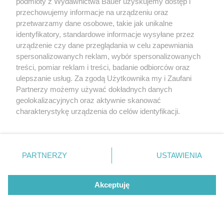
podmioty z Wydawnictwa Bauer uzyskujemy dostęp i
przechowujemy informacje na urządzeniu oraz
przetwarzamy dane osobowe, takie jak unikalne
identyfikatory, standardowe informacje wysyłane przez
urządzenie czy dane przeglądania w celu zapewniania
spersonalizowanych reklam, wybór spersonalizowanych
treści, pomiar reklam i treści, badanie odbiorców oraz
ulepszanie usług. Za zgodą Użytkownika my i Zaufani
Partnerzy możemy używać dokładnych danych
geolokalizacyjnych oraz aktywnie skanować
charakterystykę urządzenia do celów identyfikacji.
Ponieważ cenimy Twoją prywatność, prosimy o zgodę na
korzystanie z tych technologii poprzez kliknięcie
„Akceptuję”. Zgoda jest dobrowolna i zawsze możesz ją
zmienić/wycofać klikając przycisk ustawień prywatności
PARTNERZY
USTAWIENIA
znajdujący się w lewym dolnym rogu strony
. Niektóre
rodzaje przetwarzania danych nie wymagają zgody
Akceptuję
użytkownika, ale masz prawo sprzeciwić się takiemu
Netflix z mocnymi premierami. Oto 3
przetwarzaniu. Preferencje będą miały zastosowanie tylko
najlepsze seriale obyczajowe sierpnia
na tej witrynie.