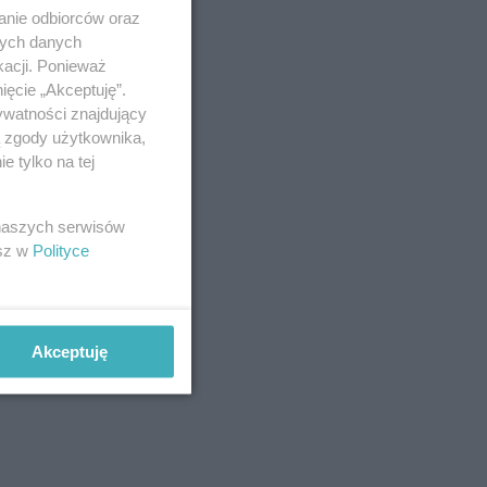
anie odbiorców oraz
nych danych
kacji. Ponieważ
ięcie „Akceptuję”.
ywatności znajdujący
ą zgody użytkownika,
 tylko na tej
 naszych serwisów
esz w
Polityce
Akceptuję