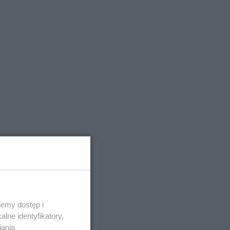
emy dostęp i
lne identyfikatory,
iania