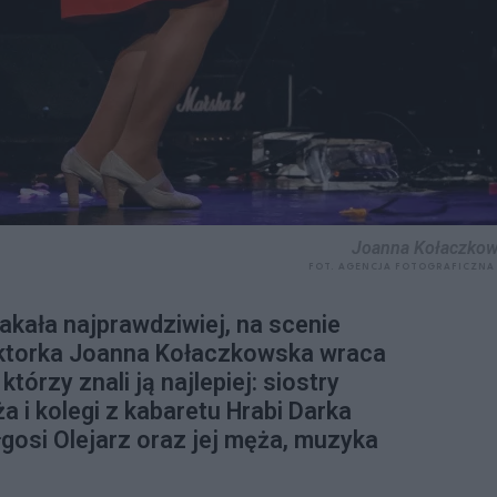
Joanna Kołaczko
FOT. AGENCJA FOTOGRAFICZNA
łakała najprawdziwiej, na scenie
 aktorka Joanna Kołaczkowska wraca
órzy znali ją najlepiej: siostry
a i kolegi z kabaretu Hrabi Darka
gosi Olejarz oraz jej męża, muzyka