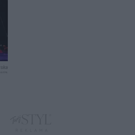
wska
 AKPA