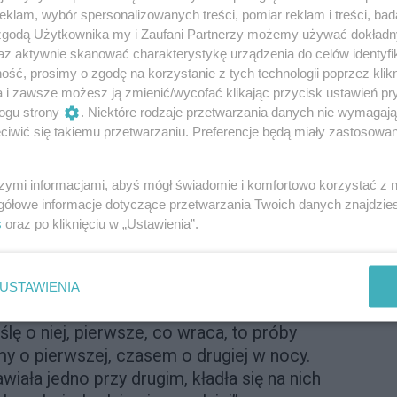
?
klam, wybór spersonalizowanych treści, pomiar reklam i treści, bad
 zgodą Użytkownika my i Zaufani Partnerzy możemy używać dokład
o przede wszystkim energia.
az aktywnie skanować charakterystykę urządzenia do celów identyfi
pokój i kiedy mama wychodziła do pracy,
ść, prosimy o zgodę na korzystanie z tych technologii poprzez klikn
kle” – występy przy szafie, w których Asia
a i zawsze możesz ją zmienić/wycofać klikając przycisk ustawień pr
enarzystką, a ja widzem, po chwili
ogu strony
. Niektóre rodzaje przetwarzania danych nie wymagaj
ymyślała historie na poczekaniu, jakby
iwić się takiemu przetwarzaniu. Preferencje będą miały zastosowanie
w jej głowie. Wakacje u dziadków na wsi
ła domki w krzakach, karmiła i kąpała
szymi informacjami, abyś mógł świadomie i komfortowo korzystać z
ażna. Pamiętam, jak prowadziłyśmy krowy
gółowe informacje dotyczące przetwarzania Twoich danych znajdzi
sza, drobna i uśmiechnięta, a im bliżej
s
oraz po kliknięciu w „Ustawienia”.
j biegły. Jedna z krów przewróciła ją i po
erażające. A ona, w szoku, wstała,
USTAWIENIA
lę o niej, pierwsze, co wraca, to próby
y o pierwszej, czasem o drugiej w nocy.
wiała jedno przy drugim, kładła się na nich