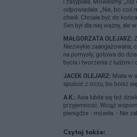
i zasypiała. Mówiliśmy: „Idź
odpowiadała: „Nie, bo coś m
chwili. Chciała być do koń
Sen był dla niej ważny, ale
MAŁGORZATA OLEJARZ:
Z
Niezwykle zaangażowana, cie
na pomysły, gotowa do dzia
bycia i tworzenia z ludźmi i d
JACEK OLEJARZ:
Miała w so
spuścić z oczu, bo boisz się
A.K.:
Asia lubiła się też dziel
przyjemność. Wciąż wspomag
pieniądze - mówiła. - Nie zab
Czytaj także: