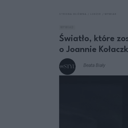
STRONA GŁÓWNA
LUDZIE
WYWIAD
WYWIAD
Światło, które z
o Joannie Kołaczk
Beata Biały