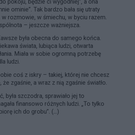
 do pokoju, będzie ci wygodniej”, a ona
nie ominie”. Tak bardzo bała się utraty
ca w rozmowie, w śmiechu, w byciu razem.
 wspólnota – jeszcze ważniejsza.
awsze była obecna do samego końca.
kawa świata, lubiąca ludzi, otwarta
łania. Miała w sobie ogromną potrzebę
la ludzi.
bie coś z iskry – takiej, której nie chcesz
, że zgaśnie, a wraz z nią zgaśnie światło.
ić, była szczodra, sprawiało jej to
ała finansowo różnych ludzi. „To tylko
iorę ich do grobu”. (...)