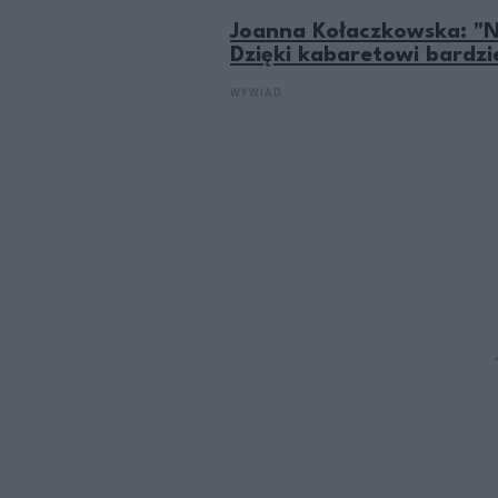
Joanna Kołaczkowska: "Na 
Dzięki kabaretowi bardzi
WYWIAD