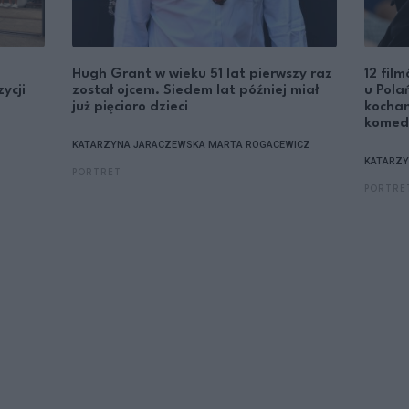
Hugh Grant w wieku 51 lat pierwszy raz
12 fil
ycji
został ojcem. Siedem lat później miał
u Pola
już pięcioro dzieci
kocha
komed
KATARZYNA JARACZEWSKA
MARTA ROGACEWICZ
KATARZY
PORTRET
PORTRE