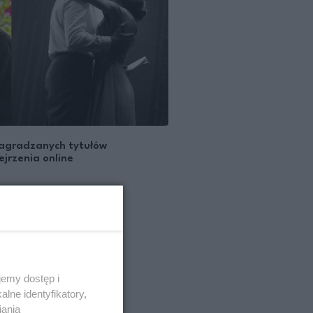
 nagradzanych tytułów
jrzenia online
emy dostęp i
lne identyfikatory,
iania