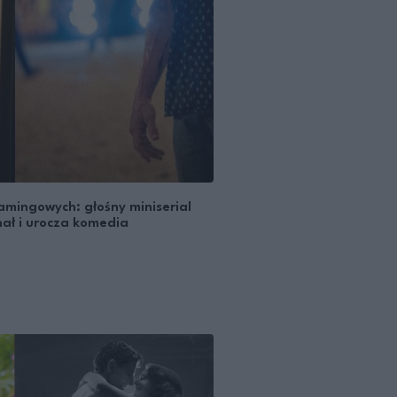
mingowych: głośny miniserial
nał i urocza komedia