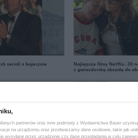
h seriali o bajecznie
Najlepsze filmy Netflix. 30
z gwiazdorską obsadą do obe
MARTA ROGACEWICZ
KULTURA
niku,
fanych partnerów oraz inne podmioty z Wydawnictwa Bauer uzyskuj
cje na urządzeniu oraz przetwarzamy dane osobowe, takie jak unika
je wysyłane przez urządzenie czy dane przeglądania w celu zapewn