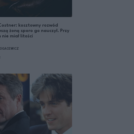
Costner: kosztowny rozwód
wszą żoną sporo go nauczył. Przy
nie miał litości
OGACEWICZ
T