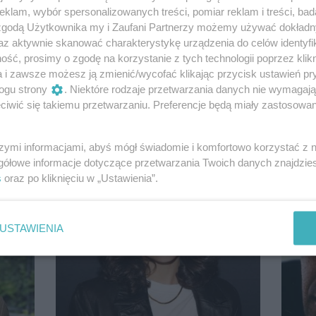
klam, wybór spersonalizowanych treści, pomiar reklam i treści, bad
 zgodą Użytkownika my i Zaufani Partnerzy możemy używać dokład
az aktywnie skanować charakterystykę urządzenia do celów identyfi
ść, prosimy o zgodę na korzystanie z tych technologii poprzez klikn
a i zawsze możesz ją zmienić/wycofać klikając przycisk ustawień pr
ogu strony
. Niektóre rodzaje przetwarzania danych nie wymagaj
iwić się takiemu przetwarzaniu. Preferencje będą miały zastosowanie
szymi informacjami, abyś mógł świadomie i komfortowo korzystać z
gółowe informacje dotyczące przetwarzania Twoich danych znajdzi
s
oraz po kliknięciu w „Ustawienia”.
USTAWIENIA