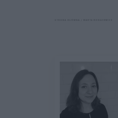
STRONA GŁÓWNA
MARTA ROGACEWICZ