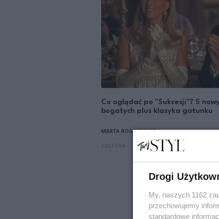
Co oglądać po "Sukcesji"? 5 nowyc
bogatych plus klasyka gatunku
MARTA ROGACEWICZ
KULTURA
Drogi Użytkow
My, naszych 1162 zau
przechowujemy informa
standardowe informac