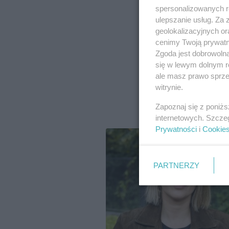
spersonalizowanych re
ulepszanie usług. Za
geolokalizacyjnych or
cenimy Twoją prywatno
Zgoda jest dobrowoln
się w lewym dolnym r
ale masz prawo sprzec
witrynie.
Zapoznaj się z poniż
internetowych. Szcze
Prywatności
i
Cookie
PARTNERZY