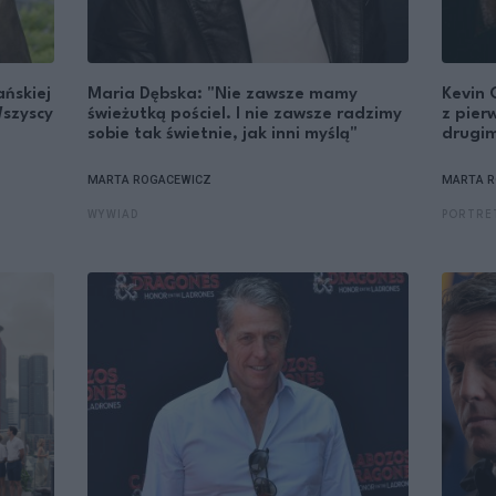
ańskiej
Maria Dębska: "Nie zawsze mamy
Kevin 
Wszyscy
świeżutką pościel. I nie zawsze radzimy
z pier
sobie tak świetnie, jak inni myślą"
drugim 
MARTA ROGACEWICZ
MARTA R
WYWIAD
PORTRE