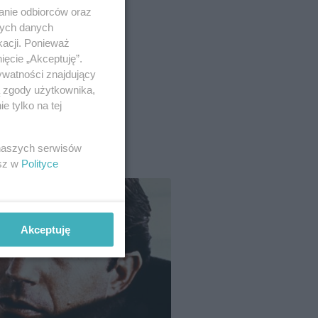
anie odbiorców oraz
nych danych
kacji. Ponieważ
ięcie „Akceptuję”.
ywatności znajdujący
ą zgody użytkownika,
 tylko na tej
 naszych serwisów
esz w
Polityce
Akceptuję