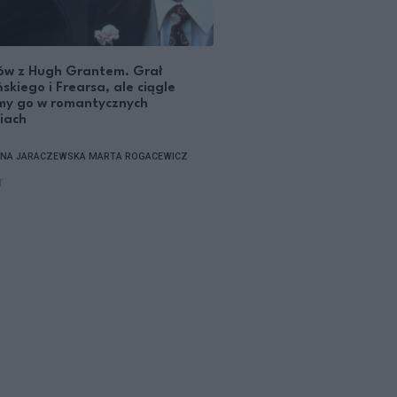
mów z Hugh Grantem. Grał
ńskiego i Frearsa, ale ciągle
my go w romantycznych
iach
NA JARACZEWSKA
MARTA ROGACEWICZ
T