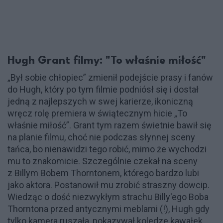
Hugh Grant filmy: "To właśnie miłość"
„Był sobie chłopiec” zmienił podejście prasy i fanów
do Hugh, który po tym filmie podniósł się i dostał
jedną z najlepszych w swej karierze, ikoniczną
wręcz rolę premiera w świątecznym hicie „To
właśnie miłość”. Grant tym razem świetnie bawił się
na planie filmu, choć nie podczas słynnej sceny
tańca, bo nienawidzi tego robić, mimo że wychodzi
mu to znakomicie. Szczególnie czekał na sceny
z Billym Bobem Thorntonem, którego bardzo lubi
jako aktora. Postanowił mu zrobić straszny dowcip.
Wiedząc o dość niezwykłym strachu Billy'ego Boba
Thorntona przed antycznymi meblami (!), Hugh gdy
tylko kamera ruszała, pokazywał koledze kawałek