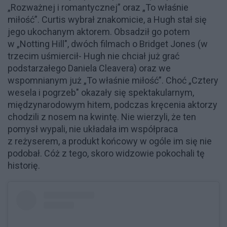
„Rozważnej i romantycznej” oraz „To właśnie
miłość”. Curtis wybrał znakomicie, a Hugh stał się
jego ukochanym aktorem. Obsadził go potem
w „Notting Hill", dwóch filmach o Bridget Jones (w
trzecim uśmiercił- Hugh nie chciał już grać
podstarzałego Daniela Cleavera) oraz we
wspomnianym już „To właśnie miłość”. Choć „Cztery
wesela i pogrzeb" okazały się spektakularnym,
międzynarodowym hitem, podczas kręcenia aktorzy
chodzili z nosem na kwintę. Nie wierzyli, że ten
pomysł wypali, nie układała im współpraca
z reżyserem, a produkt końcowy w ogóle im się nie
podobał. Cóż z tego, skoro widzowie pokochali tę
historię.