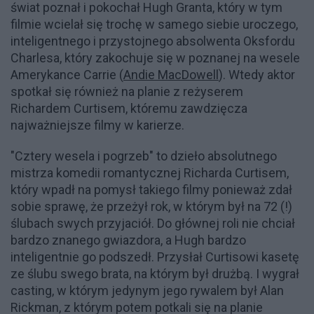
świat poznał i pokochał Hugh Granta, który w tym
filmie wcielał się trochę w samego siebie uroczego,
inteligentnego i przystojnego absolwenta Oksfordu
Charlesa, który zakochuje się w poznanej na wesele
Amerykance Carrie (
Andie MacDowell
). Wtedy aktor
spotkał się również na planie z reżyserem
Richardem Curtisem, któremu zawdzięcza
najważniejsze filmy w karierze.
"Cztery wesela i pogrzeb" to dzieło absolutnego
mistrza komedii romantycznej Richarda Curtisem,
który wpadł na pomysł takiego filmy ponieważ zdał
sobie sprawę, że przeżył rok, w którym był na 72 (!)
ślubach swych przyjaciół. Do głównej roli nie chciał
bardzo znanego gwiazdora, a Hugh bardzo
inteligentnie go podszedł. Przysłał Curtisowi kasetę
ze ślubu swego brata, na którym był drużbą. I wygrał
casting, w którym jedynym jego rywalem był Alan
Rickman, z którym potem potkali się na planie