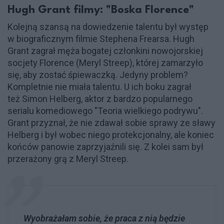
Hugh Grant filmy: "Boska Florence"
Kolejną szansą na dowiedzenie talentu był występ
w biograficznym filmie Stephena Frearsa. Hugh
Grant zagrał męża bogatej członkini nowojorskiej
socjety Florence (Meryl Streep), której zamarzyło
się, aby zostać śpiewaczką. Jedyny problem?
Kompletnie nie miała talentu. U ich boku zagrał
też Simon Helberg, aktor z bardzo popularnego
serialu komediowego "Teoria wielkiego podrywu".
Grant przyznał, że nie zdawał sobie sprawy ze sławy
Helberg i był wobec niego protekcjonalny, ale koniec
końców panowie zaprzyjaźnili się. Z kolei sam był
przerażony grą z Meryl Streep.
Wyobrażałam sobie, że praca z nią będzie