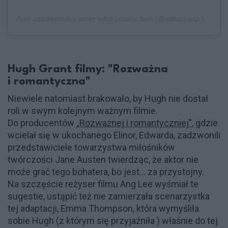
Post udostępniony przez edits i made 3am (@editsimade3am)
Hugh Grant filmy: "Rozważna
i romantyczna"
Niewiele natomiast brakowało, by Hugh nie dostał
roli w swym kolejnym ważnym filmie.
Do producentów „
Rozważnej i romantyczniej"
, gdzie
wcielał się w ukochanego Elinor, Edwarda, zadzwonili
przedstawiciele towarzystwa miłośników
twórczości Jane Austen twierdząc, że aktor nie
może grać tego bohatera, bo jest... za przystojny.
Na szczęście reżyser filmu Ang Lee wyśmiał te
sugestie, ustąpić też nie zamierzała scenarzystka
tej adaptacji, Emma Thompson, która wymyśliła
sobie Hugh (z którym się przyjaźniła ) właśnie do tej