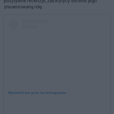
pozytywne recenzje, zaś krytycy docenili jego
zniuansowaną rolę.
Wyświetl ten post na Instagramie.