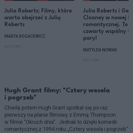
Julia Roberts: Filmy, które
Julia Roberts i Ge
warto obejrzeć z Julią
Clooney w nowej k
Roberts
romantycznej. To j
czwarty wspólny fil
MARTA ROGACEWICZ
pary!
KULTURA
MATYLDA NOWAK
KULTURA
Hugh Grant filmy: "Cztery wesela
i pogrzeb"
Chwilę potem Hugh Grant spotkał się po raz
pierwszy na planie filmowy z Emmą Thompson
w filmie "Okruch dnia". Jednak to dzięki komedii
romantycznej z 1994 roku „Cztery wesela i pogrzeb"