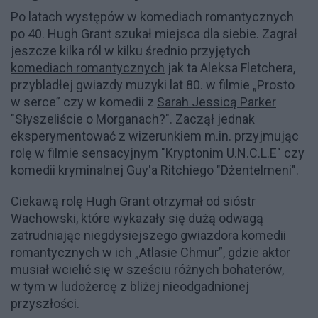
Po latach występów w komediach romantycznych
po 40. Hugh Grant szukał miejsca dla siebie. Zagrał
jeszcze kilka ról w kilku średnio przyjętych
komediach romantycznych
jak ta Aleksa Fletchera,
przybladłej gwiazdy muzyki lat 80. w filmie „Prosto
w serce” czy w komedii z
Sarah Jessicą Parker
"Słyszeliście o Morganach?". Zaczął jednak
eksperymentować z wizerunkiem m.in. przyjmując
rolę w filmie sensacyjnym "Kryptonim U.N.C.L.E" czy
komedii kryminalnej Guy'a Ritchiego "Dżentelmeni".
Ciekawą rolę Hugh Grant otrzymał od sióstr
Wachowski, które wykazały się dużą odwagą
zatrudniając niegdysiejszego gwiazdora komedii
romantycznych w ich „Atlasie Chmur”, gdzie aktor
musiał wcielić się w sześciu różnych bohaterów,
w tym w ludożercę z bliżej nieodgadnionej
przyszłości.