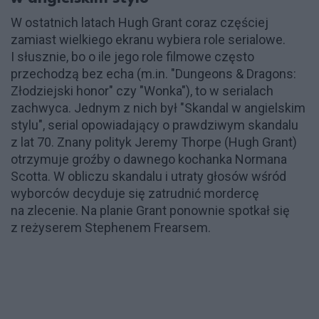
W ostatnich latach Hugh Grant coraz częściej
zamiast wielkiego ekranu wybiera role serialowe.
I słusznie, bo o ile jego role filmowe często
przechodzą bez echa (m.in. "Dungeons & Dragons:
Złodziejski honor" czy "Wonka"), to w serialach
zachwyca. Jednym z nich był "Skandal w angielskim
stylu", serial opowiadający o prawdziwym skandalu
z lat 70. Znany polityk Jeremy Thorpe (Hugh Grant)
otrzymuje groźby o dawnego kochanka Normana
Scotta. W obliczu skandalu i utraty głosów wśród
wyborców decyduje się zatrudnić mordercę
na zlecenie. Na planie Grant ponownie spotkał się
z reżyserem Stephenem Frearsem.