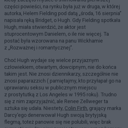
części powieści, na rynku była już w druga, w której
autorka, Helem Fielding pod datą „środa, 16 sierpnia”
napisała ręką Bridget, o Hugh. Gdy Fielding spotkała
Hugh, miała stwierdzić, że aktor jest
stuprocentowym Danielem, o ile nie więcej. Ta
postać była wzorowana na panu Wickhamie
z „Rozważnej i romantycznej”.
Choć Hugh wydaje się wielce przyjaznym
człowiekiem, otwartym, dowcipnym, nie do końca
takim jest. Nie znosi dziennikarzy, szczególnie nie
znosi paparazzich ( pamiętajmy, kto przyłapał go na
uprawianiu seksu w publicznym miejscu
z prostytutką z Los Angeles w 1995 roku). Trudno
się z nim zaprzyjaźnić, ale Renee Zellweger ta
sztuka się udała. Niestety,
Colin Firth
, grający marka
Darcy'ego denerwował Hugh swoją brytyjską
flegmą, toteż panowie się nie polubili, więc brak