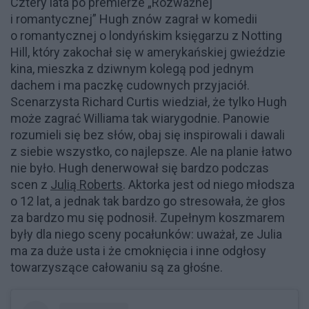
Cztery lata po premierze „Rozważnej
i romantycznej” Hugh znów zagrał w komedii
o romantycznej o londyńskim księgarzu z Notting
Hill, który zakochał się w amerykańskiej gwieździe
kina, mieszka z dziwnym kolegą pod jednym
dachem i ma paczkę cudownych przyjaciół.
Scenarzysta Richard Curtis wiedział, że tylko Hugh
może zagrać Williama tak wiarygodnie. Panowie
rozumieli się bez słów, obaj się inspirowali i dawali
z siebie wszystko, co najlepsze. Ale na planie łatwo
nie było. Hugh denerwował się bardzo podczas
scen z
Julią Roberts
. Aktorka jest od niego młodsza
o 12 lat, a jednak tak bardzo go stresowała, że głos
za bardzo mu się podnosił. Zupełnym koszmarem
były dla niego sceny pocałunków: uważał, ze Julia
ma za duże usta i że cmoknięcia i inne odgłosy
towarzyszące całowaniu są za głośne.