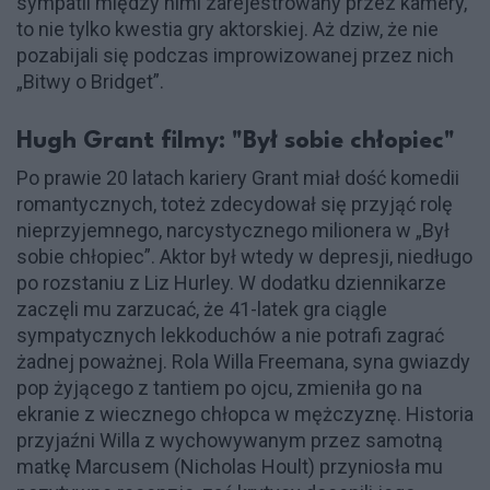
sympatii między nimi zarejestrowany przez kamery,
to nie tylko kwestia gry aktorskiej. Aż dziw, że nie
pozabijali się podczas improwizowanej przez nich
„Bitwy o Bridget”.
Hugh Grant filmy: "Był sobie chłopiec"
Po prawie 20 latach kariery Grant miał dość komedii
romantycznych, toteż zdecydował się przyjąć rolę
nieprzyjemnego, narcystycznego milionera w „Był
sobie chłopiec”. Aktor był wtedy w depresji, niedługo
po rozstaniu z Liz Hurley. W dodatku dziennikarze
zaczęli mu zarzucać, że 41-latek gra ciągle
sympatycznych lekkoduchów a nie potrafi zagrać
żadnej poważnej. Rola Willa Freemana, syna gwiazdy
pop żyjącego z tantiem po ojcu, zmieniła go na
ekranie z wiecznego chłopca w mężczyznę. Historia
przyjaźni Willa z wychowywanym przez samotną
matkę Marcusem (Nicholas Hoult) przyniosła mu