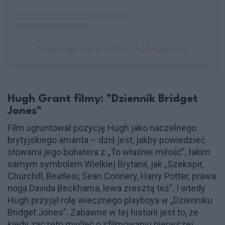
Post udostępniony przez N A Z A (@nazarethcg)
Hugh Grant filmy: "Dziennik Bridget
Jones"
Film ugruntował pozycję Hugh jako naczelnego
brytyjskiego amanta – dziś jest, jakby powiedzieć
słowami jego bohatera z „To właśnie miłość”, takim
samym symbolem Wielkiej Brytanii, jak „Szekspir,
Churchill, Beatlesi, Sean Connery, Harry Potter, prawa
noga Davida Beckhama, lewa zresztą też”. I wtedy
Hugh przyjął rolę wiecznego playboya w „Dzienniku
Bridget Jones”. Zabawne w tej historii jest to, że
kiedy zaczęto myśleć o sfilmowaniu pierwszej