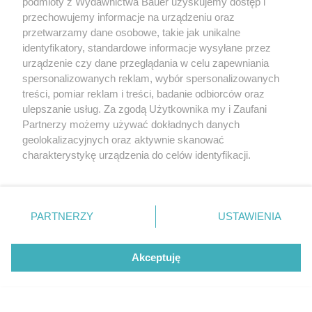
podmioty z Wydawnictwa Bauer uzyskujemy dostęp i
przechowujemy informacje na urządzeniu oraz
5 rzeczy, których narcyz oczekuje od innych, ale sam
przetwarzamy dane osobowe, takie jak unikalne
rzadko daje je w zamian
identyfikatory, standardowe informacje wysyłane przez
urządzenie czy dane przeglądania w celu zapewniania
LENA KAMIŃSKA
spersonalizowanych reklam, wybór spersonalizowanych
RELACJE
treści, pomiar reklam i treści, badanie odbiorców oraz
ulepszanie usług. Za zgodą Użytkownika my i Zaufani
Partnerzy możemy używać dokładnych danych
geolokalizacyjnych oraz aktywnie skanować
charakterystykę urządzenia do celów identyfikacji.
Ponieważ cenimy Twoją prywatność, prosimy o zgodę na
korzystanie z tych technologii poprzez kliknięcie
„Akceptuję”. Zgoda jest dobrowolna i zawsze możesz ją
zmienić/wycofać klikając przycisk ustawień prywatności
PARTNERZY
USTAWIENIA
znajdujący się w lewym dolnym rogu strony
. Niektóre
KONTAKT
REKLAMA
REDAKCJA
rodzaje przetwarzania danych nie wymagają zgody
REGULAMIN SERWISU
POLITYKA PRYWATNOŚCI
Akceptuję
użytkownika, ale masz prawo sprzeciwić się takiemu
przetwarzaniu. Preferencje będą miały zastosowanie tylko
MAPA SERWISU
na tej witrynie.