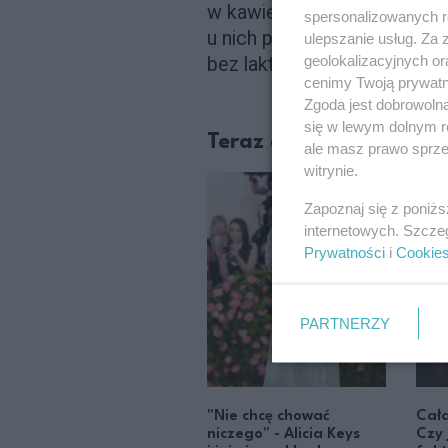
w kawie, a dopiero spożyc
spersonalizowanych re
u nich problemy żołądkowe. 
ulepszanie usług. Za
geolokalizacyjnych or
bez laktozy - samodzielnie 
cenimy Twoją prywatno
Zgoda jest dobrowoln
się w lewym dolnym r
Teraz czytane
ale masz prawo sprzec
witrynie.
Zapoznaj się z poniż
internetowych. Szcze
Prywatności
i
Cookie
PARTNERZY
"Nie chcę chować
Cała
niczego" - Alicia Keys
Czy 