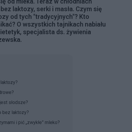
ię od mleka. Teraz w chłodniach
bez laktozy, serki i masła. Czym się
ozy od tych "tradycyjnych"? Kto
unikać? O wszystkich tajnikach nabiału
etetyk, specjalista ds. żywienia
zewska.
 laktozy?
zdrowe?
 jest słodsze?
o bez laktozy?
nzymami i pić „zwykłe” mleko?