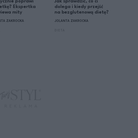
ycznie poprawi
Jak sprawdzić, co ci
i zdrowe
etkę? Ekspertka
dolega i kiedy przejść
z łatwoś
iewa mity
na bezglutenową dietę?
w domu
NTA ZAKROCKA
JOLANTA ZAKROCKA
MARTA BA
A
DIETA
KUCHNIA