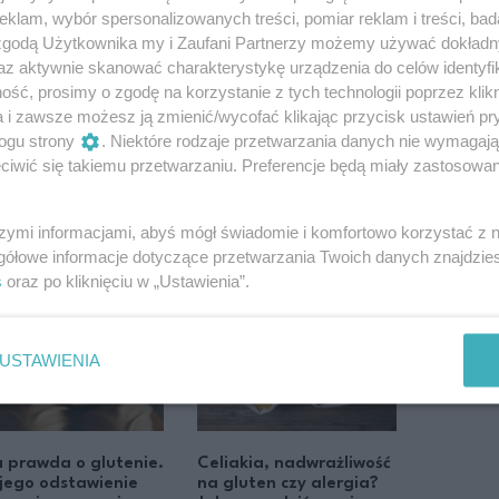
ie większej ilości mleka może powodować
klam, wybór spersonalizowanych treści, pomiar reklam i treści, bad
Finalnie, wiele osób decyduje się na nabiał
 zgodą Użytkownika my i Zaufani Partnerzy możemy używać dokład
az aktywnie skanować charakterystykę urządzenia do celów identyfi
lub po konsultacji z lekarzem.
ść, prosimy o zgodę na korzystanie z tych technologii poprzez klikn
a i zawsze możesz ją zmienić/wycofać klikając przycisk ustawień pr
ogu strony
. Niektóre rodzaje przetwarzania danych nie wymagaj
iwić się takiemu przetwarzaniu. Preferencje będą miały zastosowanie
szymi informacjami, abyś mógł świadomie i komfortowo korzystać z
gółowe informacje dotyczące przetwarzania Twoich danych znajdzi
s
oraz po kliknięciu w „Ustawienia”.
USTAWIENIA
 prawda o glutenie.
Celiakia, nadwrażliwość
Słodycze
jego odstawienie
na gluten czy alergia?
Przepisy