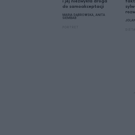
i jej niezwykła droga
fakt
do samoakceptacji
sylw
rozw
MARIA DĄBROWSKA, ANITA
SIEMBAB
JOLA
PORTRET
DIET