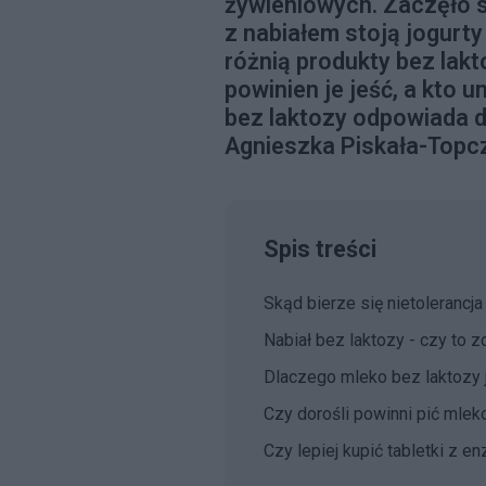
żywieniowych. Zaczęło s
z nabiałem stoją jogurty 
różnią produkty bez lakt
powinien je jeść, a kto 
bez laktozy odpowiada di
Agnieszka Piskała-Topc
Spis treści
Skąd bierze się nietolerancja
Nabiał bez laktozy - czy to 
Dlaczego mleko bez laktozy
Czy dorośli powinni pić mlek
Czy lepiej kupić tabletki z e