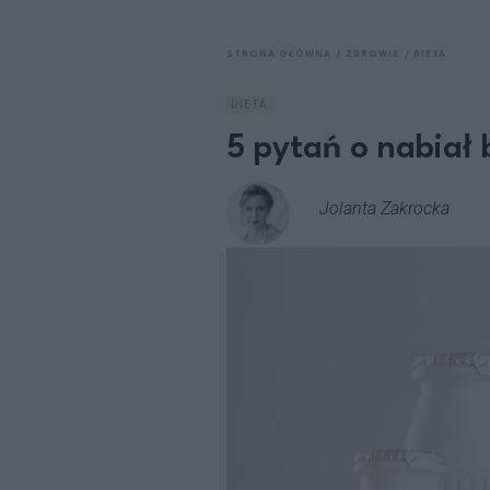
STRONA GŁÓWNA
ZDROWIE
DIETA
DIETA
5 pytań o nabiał 
Jolanta Zakrocka