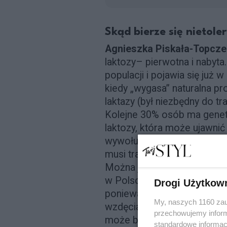
Skąd bierze się nietole
Agnieszka Piskała-Topcz
laktozy– pierwotna i nabyta
populacji i pojawia się już 
kiedy „wygasa” naturalna p
laktazy (był niezbędny do t
Kolejne 30% osób ma genety
laktozy, która może ujawnić
wywołuje ją… odstawienie m
musi trawić laktozy, natural
Można jednak śmiało powiedz
w Polsce jest powszechny. J
Drogi Użytkow
ponieważ problemy gastrycz
My, naszych 1160 zau
wzdęcia, gazy, uczucie peł
przechowujemy informa
może być też to, że niektór
standardowe informac