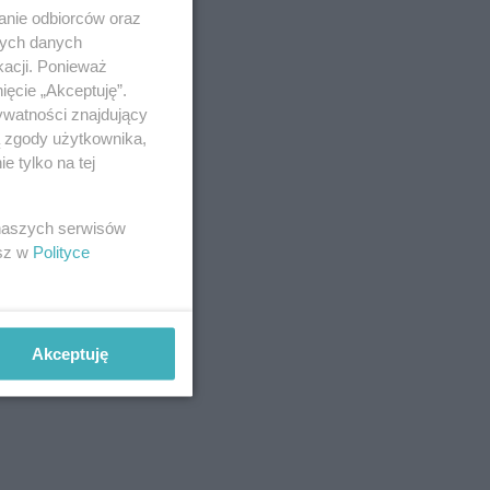
anie odbiorców oraz
nych danych
kacji. Ponieważ
ięcie „Akceptuję”.
ywatności znajdujący
ą zgody użytkownika,
 tylko na tej
 naszych serwisów
esz w
Polityce
Akceptuję
 bez cukru.
 na proste