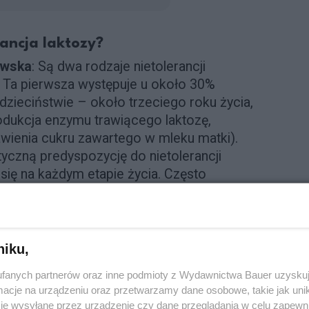
rancja laktozy?
ewska
: Są dwa rodzaje nietolerancji
. Ta pierwsza występuje u około 30%
w dzieciństwie – około trzeciego roku życia,
rodukcja enzymu trawiącego laktozę,
rawienia cukru zawartego w mleku matki).
czną predyspozycję do nietolerancji
 się na każdym etapie życia. Często
leka na dłuższy czas. Kiedy organizm nie
na produkcja laktazy z czasem zanika.
ieć, że problem nietolerancji laktozy
ej zdiagnozowanie nie jest łatwe,
niku,
ne, które wywołuje – bóle brzucha,
fanych partnerów oraz inne podmioty z Wydawnictwa Bauer uzyskuj
ności – mogą mieć różne podłoża. Mylące
cje na urządzeniu oraz przetwarzamy dane osobowe, takie jak unika
e osoby dobrze tolerują „kleks” mleka
je wysyłane przez urządzenie czy dane przeglądania w celu zapewn