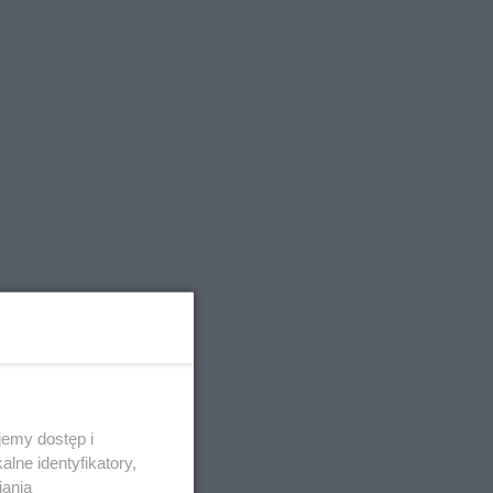
emy dostęp i
lne identyfikatory,
iania