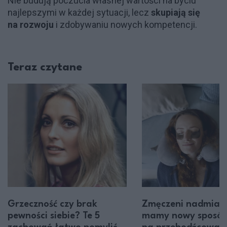
Nie budują poczucia własnej wartości na byciu
najlepszymi w każdej sytuacji, lecz
skupiają się
na rozwoju
i zdobywaniu nowych kompetencji.
Teraz czytane
Grzeczność czy brak
Zmęczeni nadmiar
pewności siebie? Te 5
mamy nowy sposó