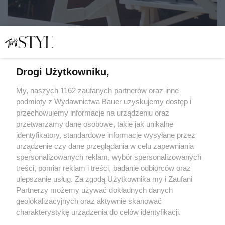
Drogi Użytkowniku,
Ludzie, którzy dobrze czują się we własnym towarzystwie,
mają te 6 nawyków
My, naszych 1162 zaufanych partnerów oraz inne
podmioty z Wydawnictwa Bauer uzyskujemy dostęp i
przechowujemy informacje na urządzeniu oraz
LENA KAMIŃSKA
przetwarzamy dane osobowe, takie jak unikalne
ROZWÓJ
identyfikatory, standardowe informacje wysyłane przez
urządzenie czy dane przeglądania w celu zapewniania
spersonalizowanych reklam, wybór spersonalizowanych
treści, pomiar reklam i treści, badanie odbiorców oraz
ulepszanie usług. Za zgodą Użytkownika my i Zaufani
Partnerzy możemy używać dokładnych danych
geolokalizacyjnych oraz aktywnie skanować
charakterystykę urządzenia do celów identyfikacji.
Ponieważ cenimy Twoją prywatność, prosimy o zgodę na