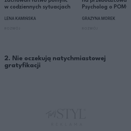
zachowań łatwo pomylić
na przebodźcowani
w codziennych sytuacjach
Psycholog o POMO
LENA KAMIŃSKA
GRAŻYNA MOREK
ROZWÓJ
ROZWÓJ
2. Nie oczekują natychmiastowej
gratyfikacji