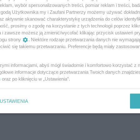
klam, wybór spersonalizowanych treści, pomiar reklam i treści, bad
 zgodą Użytkownika my i Zaufani Partnerzy możemy używać dokład
az aktywnie skanować charakterystykę urządzenia do celów identyfi
ść, prosimy o zgodę na korzystanie z tych technologii poprzez klikn
a i zawsze możesz ją zmienić/wycofać klikając przycisk ustawień pr
ogu strony
. Niektóre rodzaje przetwarzania danych nie wymagaj
iwić się takiemu przetwarzaniu. Preferencje będą miały zastosowanie
szymi informacjami, abyś mógł świadomie i komfortowo korzystać z
gółowe informacje dotyczące przetwarzania Twoich danych znajdzi
s
oraz po kliknięciu w „Ustawienia”.
USTAWIENIA