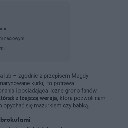
ami
rem naciowym
ami
jna lub – zgodnie z przepisem Magdy
marynowane kurki, to potrawa
ania i posiadająca liczne grono fanów.
którąś z lżejszą wersją
, która pozwoli nam
 opychać się mazurkiem czy babką.
 brokułami