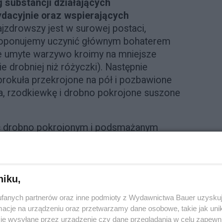
 substancji działających
ydacyjnie oraz wspierających
ajzdrowszy jest w surowej postaci,
 proponujemy uczynić głównym bohaterem
ze umyte warzywo kroimy na mniejsze
 drobniej niż różyczki). Następnie
rokuła przekrojone na pół i pozbawione
, rzodkiewkę i drobno pokrojone suszone
ić drobno pokrojonym i podsmażanym
 nie tylko bardziej kaloryczna, ale także
sałatki brokułowej przygotowujemy
u greckiego z oliwy z oliwek, pieprzem,
niku,
yny. Na koniec
posypujemy sałatkę
dałowymi
.
fanych partnerów oraz inne podmioty z Wydawnictwa Bauer uzyskuj
cje na urządzeniu oraz przetwarzamy dane osobowe, takie jak unika
je wysyłane przez urządzenie czy dane przeglądania w celu zapewn