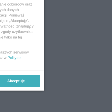
anie odbiorców oraz
nych danych
kacji. Ponieważ
ięcie „Akceptuję”.
ywatności znajdujący
ą zgody użytkownika,
 tylko na tej
 naszych serwisów
esz w
Polityce
Akceptuję