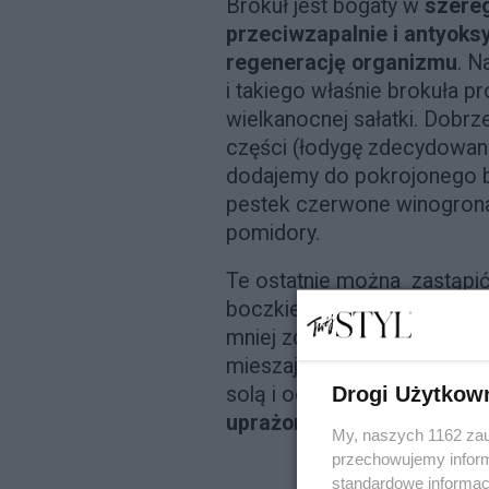
Brokuł jest bogaty w
szereg
przeciwzapalnie i antyoks
regenerację organizmu
. N
i takiego właśnie brokuła
wielkanocnej sałatki. Dobr
części (łodygę zdecydowanie
dodajemy do pokrojonego b
pestek czerwone winogrona
pomidory.
Te ostatnie można zastąp
boczkiem, ale jest to wersja
mniej zdrowa. Dressing do 
mieszając dwie łyżki jogurt
Drogi Użytkow
solą i odrobiną soku z cytr
uprażonymi płatkami mig
My, naszych 1162 zau
przechowujemy informa
standardowe informac