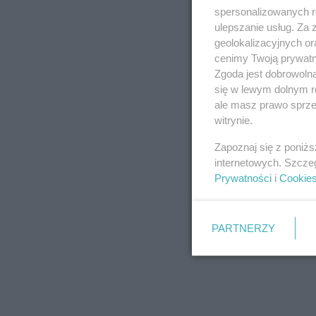
spersonalizowanych re
ulepszanie usług. Za
geolokalizacyjnych or
cenimy Twoją prywatno
Zgoda jest dobrowoln
się w lewym dolnym r
ale masz prawo sprzec
witrynie.
Zapoznaj się z poniż
internetowych. Szcze
Prywatności
i
Cookie
PARTNERZY