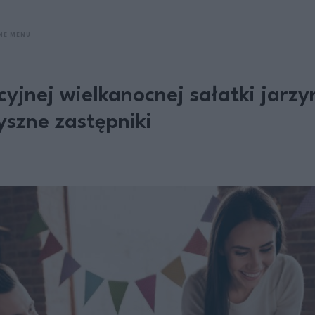
NE MENU
yjnej wielkanocnej sałatki jarz
szne zastępniki