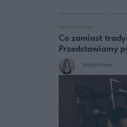
STRONA GŁÓWNA
WIELKANOC
ŚWIĄTECZ
ŚWIĄTECZNE MENU
Co zamiast tradyc
Przedstawiamy py
Matylda Nowak