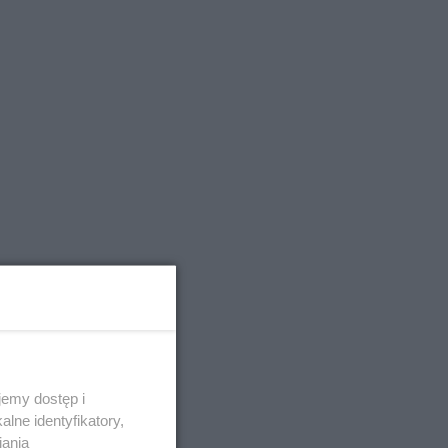
emy dostęp i
lne identyfikatory,
iania