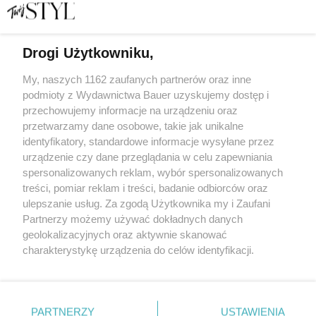
Drogi Użytkowniku,
Dieta trychologiczna – co jeść, by mieć piękne włosy
My, naszych 1162 zaufanych partnerów oraz inne
podmioty z Wydawnictwa Bauer uzyskujemy dostęp i
przechowujemy informacje na urządzeniu oraz
MAGDALENA ZAMKUTOWICZ
przetwarzamy dane osobowe, takie jak unikalne
WŁOSY
identyfikatory, standardowe informacje wysyłane przez
urządzenie czy dane przeglądania w celu zapewniania
spersonalizowanych reklam, wybór spersonalizowanych
treści, pomiar reklam i treści, badanie odbiorców oraz
ulepszanie usług. Za zgodą Użytkownika my i Zaufani
Partnerzy możemy używać dokładnych danych
geolokalizacyjnych oraz aktywnie skanować
charakterystykę urządzenia do celów identyfikacji.
Ponieważ cenimy Twoją prywatność, prosimy o zgodę na
korzystanie z tych technologii poprzez kliknięcie
KONTAKT
REKLAMA
REDAKCJA
„Akceptuję”. Zgoda jest dobrowolna i zawsze możesz ją
REGULAMIN SERWISU
POLITYKA PRYWATNOŚCI
zmienić/wycofać klikając przycisk ustawień prywatności
PARTNERZY
USTAWIENIA