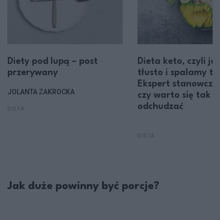
Diety pod lupą – post
Dieta keto, czyli j
przerywany
tłusto i spalamy tł
Ekspert stanowczo 
JOLANTA ZAKROCKA
czy warto się tak
odchudzać
DIETA
DIETA
Jak duże powinny być porcje?