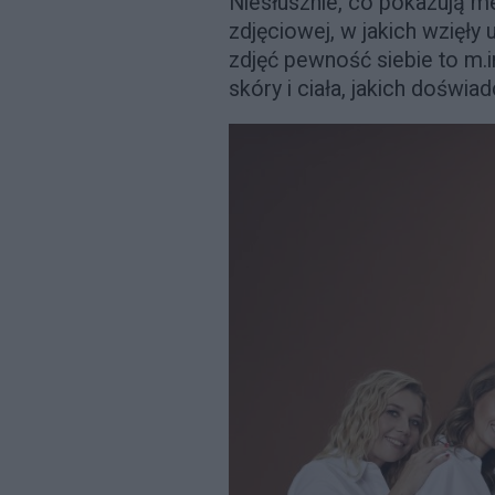
Niesłusznie, co pokazują me
zdjęciowej, w jakich wzięły 
zdjęć pewność siebie to m.i
skóry i ciała, jakich doświa