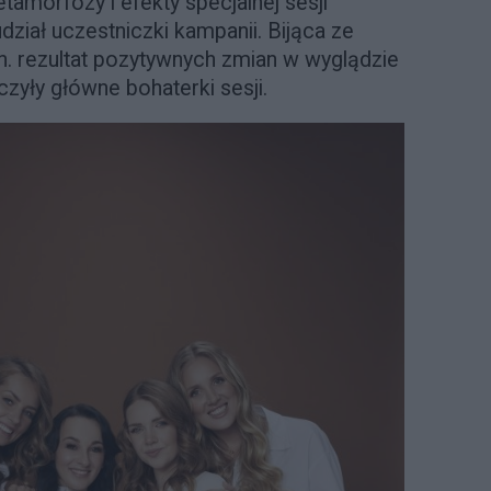
tamorfozy i efekty specjalnej sesji
udział uczestniczki kampanii. Bijąca ze
n. rezultat pozytywnych zmian w wyglądzie
dczyły główne bohaterki sesji.