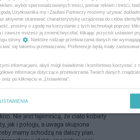
o mam. Chcemy uwidocznić te
klam, wybór spersonalizowanych treści, pomiar reklam i treści, bad
powodować dyskusję
 zgodą Użytkownika my i Zaufani Partnerzy możemy używać dokład
az aktywnie skanować charakterystykę urządzenia do celów identyfi
ych potrzeb, a poprzez to
ść, prosimy o zgodę na korzystanie z tych technologii poprzez klikn
a i zawsze możesz ją zmienić/wycofać klikając przycisk ustawień pr
że każda z mam poczuje
ogu strony
. Niektóre rodzaje przetwarzania danych nie wymagaj
iele pięknie - mówi Marek
iwić się takiemu przetwarzaniu. Preferencje będą miały zastosowanie
iness Unit Manager IBSA
szymi informacjami, abyś mógł świadomie i komfortowo korzystać z
gółowe informacje dotyczące przetwarzania Twoich danych znajdzi
s
oraz po kliknięciu w „Ustawienia”.
USTAWIENIA
terpiece” zainicjowano także po to, by
no. Nie jest tajemnicą, że ciało kobiety
ży, jak i połogu, a uwaga skupiona
rzeby mamy schodzą na dalszy plan.