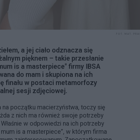
FOT. MAT. PR
ełem, a jej ciało odznacza się
żalnym pięknem – takie przesłanie
 mum is a masterpiece" firmy IBSA
wana do mam i skupiona na ich
ę finału w postaci metamorfozy
lnej sesji zdjęciowej.
 na początku macierzyństwa, toczy się
każda z nich ma również swoje potrzeby
a. Właśnie w odpowiedzi na ich potrzeby
y mum is a masterpiece”, w którym firma
amym zainteresowanym. Zapoczątkowane