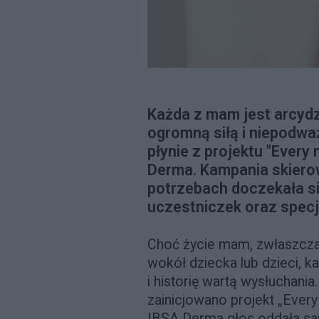
Każda z mam jest arcydzi
ogromną siłą i niepodwa
płynie z projektu "Every
Derma. Kampania skiero
potrzebach doczekała si
uczestniczek oraz specja
Choć życie mam, zwłaszcza
wokół dziecka lub dzieci, 
i historię wartą wysłuchani
zainicjowano projekt „Ever
IBSA Derma
głos oddała s