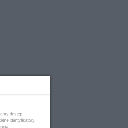
emy dostęp i
lne identyfikatory,
iania