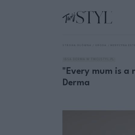
STRONA GŁÓWNA
URODA
MEDYCYNA EST
IBSA DERMA W TWOJSTYL.PL
"Every mum is a
Derma