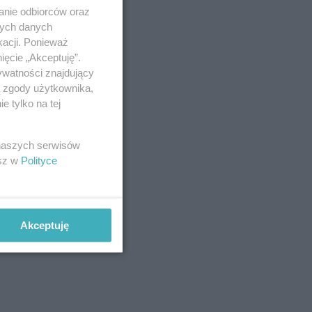
anie odbiorców oraz
nych danych
kacji. Ponieważ
ięcie „Akceptuję”.
ywatności znajdujący
ą zgody użytkownika,
 tylko na tej
 naszych serwisów
esz w
Polityce
Akceptuję