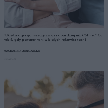
"Ukryta agresja niszczy związek bardziej niż kłótnie." Co
robić, gdy partner rani w białych rękawiczkach?
MAGDALENA JANKOWSKA
RELACJE