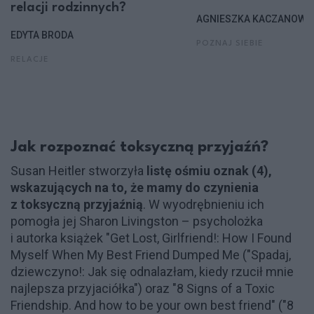
relacji rodzinnych?
AGNIESZKA KACZANOWS
EDYTA BRODA
POZNAJ SIEBIE
RELACJE
Jak rozpoznać toksyczną przyjaźń?
Susan Heitler stworzyła
listę ośmiu oznak (4),
wskazujących na to, że mamy do czynienia
z toksyczną przyjaźnią
. W wyodrębnieniu ich
pomogła jej Sharon Livingston – psycholożka
i autorka książek "
Get Lost, Girlfriend!: How I Found
Myself When My Best Friend Dumped Me (
"Spadaj,
dziewczyno!: Jak się odnalazłam, kiedy rzucił mnie
najlepsza przyjaciółka") oraz "8 Signs of a Toxic
Friendship. And how to be your own best friend" ("8