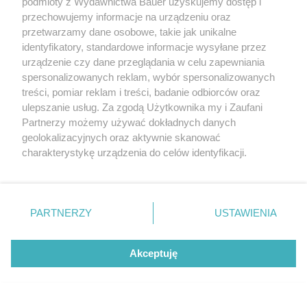
podmioty z Wydawnictwa Bauer uzyskujemy dostęp i
przechowujemy informacje na urządzeniu oraz
RELACJE
przetwarzamy dane osobowe, takie jak unikalne
identyfikatory, standardowe informacje wysyłane przez
urządzenie czy dane przeglądania w celu zapewniania
spersonalizowanych reklam, wybór spersonalizowanych
treści, pomiar reklam i treści, badanie odbiorców oraz
ulepszanie usług. Za zgodą Użytkownika my i Zaufani
Partnerzy możemy używać dokładnych danych
geolokalizacyjnych oraz aktywnie skanować
charakterystykę urządzenia do celów identyfikacji.
Ponieważ cenimy Twoją prywatność, prosimy o zgodę na
korzystanie z tych technologii poprzez kliknięcie
„Akceptuję”. Zgoda jest dobrowolna i zawsze możesz ją
zmienić/wycofać klikając przycisk ustawień prywatności
PARTNERZY
USTAWIENIA
znajdujący się w lewym dolnym rogu strony
. Niektóre
rodzaje przetwarzania danych nie wymagają zgody
Akceptuję
użytkownika, ale masz prawo sprzeciwić się takiemu
Grzeczność czy brak pewności siebie? Te
przetwarzaniu. Preferencje będą miały zastosowanie tylko
5 zachowań łatwo pomylić w codziennych
na tej witrynie.
sytuacjach