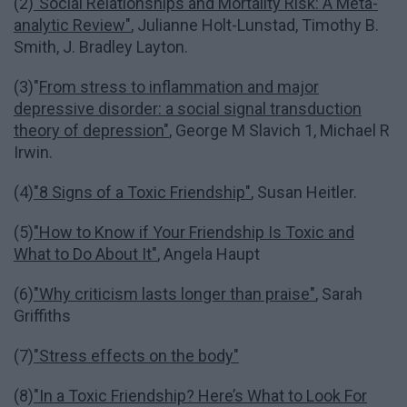
(2)
"Social Relationships and Mortality Risk: A Meta-
analytic Review"
, Julianne Holt-Lunstad, Timothy B.
Smith, J. Bradley Layton.
(3)"
From stress to inflammation and major
depressive disorder: a social signal transduction
theory of depression"
, George M Slavich 1, Michael R
Irwin.
(4)
"8 Signs of a Toxic Friendship"
, Susan Heitler.
(5)
"How to Know if Your Friendship Is Toxic and
What to Do About It"
, Angela Haupt
(6)
"Why criticism lasts longer than praise"
, Sarah
Griffiths
(7)
"Stress effects on the body"
(8)
"In a Toxic Friendship? Here’s What to Look For