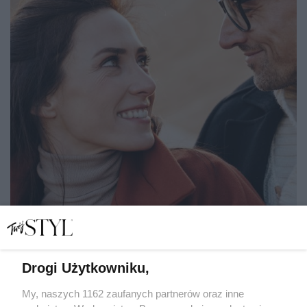
Kontrolujący partner zakłada maskę opiekuna: "Troszczę
Drogi Użytkowniku,
się o ciebie. Wolisz być ignorowana!?"
My, naszych 1162 zaufanych partnerów oraz inne
MAŁGORZATA MALINOWSKA