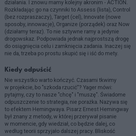
działania. I znowu mamy kolejny akronim - ACTION.
Rozkładając go na czynniki to Assess (lista), Control
(bez rozpraszaczy), Target (cel), Innovate (nowe
sposoby, innowacje), Organize (porządek) oraz Now
(działamy teraz). To nie sztywne ramy a jedynie
drogowskaz. Podpowiada jednak najprostszą drogę
do osiągnięcia celu i zamknięcia zadania. Inaczej się
nie da, trzeba po prostu skupić się i iść do mety.
Kiedy odpuścić
Nie wszystko warto kończyć. Czasami tkwimy
w projekcie, bo "szkoda rzucić"? Yager mówi:
pytajmy, czy to nasze "chcę" i "muszę". Świadome
odpuszczenie to strategia, nie porażka. Nazywa się
to efektem Hemingwaya. Pisarz Ernest Hemingway
był znany z metody, w której przerywał pisanie
w momencie, gdy wiedział, co będzie dalej, co
według teorii sprzyjało dalszej pracy. Bliskość