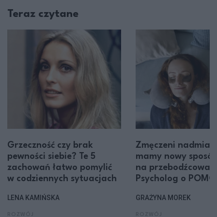
Teraz czytane
Grzeczność czy brak
Zmęczeni nadmiar
pewności siebie? Te 5
mamy nowy sposó
zachowań łatwo pomylić
na przebodźcowani
w codziennych sytuacjach
Psycholog o POMO
LENA KAMIŃSKA
GRAŻYNA MOREK
ROZWÓJ
ROZWÓJ