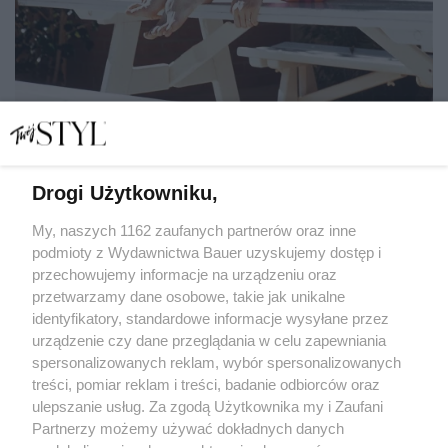
Drogi Użytkowniku,
Ludzie, którzy dobrze czują się we własnym towarzystwie,
mają te 6 nawyków
My, naszych 1162 zaufanych partnerów oraz inne
podmioty z Wydawnictwa Bauer uzyskujemy dostęp i
przechowujemy informacje na urządzeniu oraz
LENA KAMIŃSKA
przetwarzamy dane osobowe, takie jak unikalne
ROZWÓJ
identyfikatory, standardowe informacje wysyłane przez
urządzenie czy dane przeglądania w celu zapewniania
spersonalizowanych reklam, wybór spersonalizowanych
treści, pomiar reklam i treści, badanie odbiorców oraz
ulepszanie usług. Za zgodą Użytkownika my i Zaufani
Partnerzy możemy używać dokładnych danych