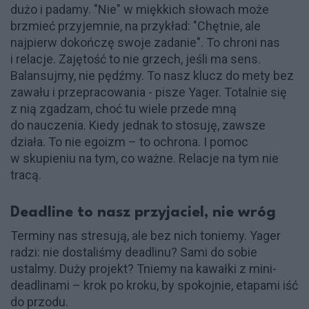
dużo i padamy. "Nie" w miękkich słowach może
brzmieć przyjemnie, na przykład: "Chętnie, ale
najpierw dokończę swoje zadanie". To chroni nas
i relacje. Zajętość to nie grzech, jeśli ma sens.
Balansujmy, nie pędźmy. To nasz klucz do mety bez
zawału i przepracowania - pisze Yager. Totalnie się
z nią zgadzam, choć tu wiele przede mną
do nauczenia. Kiedy jednak to stosuję, zawsze
działa. To nie egoizm – to ochrona. I pomoc
w skupieniu na tym, co ważne. Relacje na tym nie
tracą.
Deadline to nasz przyjaciel, nie wróg
Terminy nas stresują, ale bez nich toniemy. Yager
radzi: nie dostaliśmy deadlinu? Sami do sobie
ustalmy. Duży projekt? Tniemy na kawałki z mini-
deadlinami – krok po kroku, by spokojnie, etapami iść
do przodu.