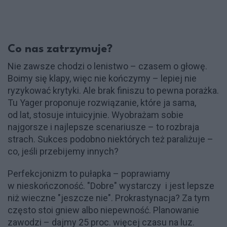
Co nas zatrzymuje?
Nie zawsze chodzi o lenistwo – czasem o głowę.
Boimy się klapy, więc nie kończymy – lepiej nie
ryzykować krytyki. Ale brak finiszu to pewna porażka.
Tu Yager proponuje rozwiązanie, które ja sama,
od lat, stosuje intuicyjnie. Wyobrażam sobie
najgorsze i najlepsze scenariusze – to rozbraja
strach. Sukces podobno niektórych też paraliżuje –
co, jeśli przebijemy innych?
Perfekcjonizm to pułapka – poprawiamy
w nieskończoność. "Dobre" wystarczy i jest lepsze
niż wieczne "jeszcze nie". Prokrastynacja? Za tym
często stoi gniew albo niepewność. Planowanie
zawodzi – dajmy 25 proc. więcej czasu na luz.