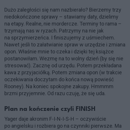
Dużo zaległości się nam nazbierało? Bierzemy trzy
niedokończone sprawy – stawiamy daty, dzielimy
na etapy. Realne, nie mordercze. Terminy to rama –
trzymają nas w ryzach. Patrzymy na nie jak
na sprzymierzeńca. I finiszujemy z uśmiechem.
Nawet jeśli to załatwianie spraw w urzędzie i zmiana
opon. Właśnie mnie to czeka i dzięki tej książce
postanowiłam. Wezmę na to wolny dzień (by się nie
stresować). Zacznę od urzędu. Potem przekładana
kawa z przyjaciółką. Potem zmiana opon (w trakcie
oczekiwania doczytam do końca nową powieść
Rooney). Na koniec spokojne zakupy. Hmmmm
brzmi przyjemnie. Od razu czuję, że się uda.
Plan na kończenie czyli FINISH
Yager daje akronim F-I-N-I-S-H – oczywiście
po angielsku i rozbiera go na czynniki pierwsze. Ma