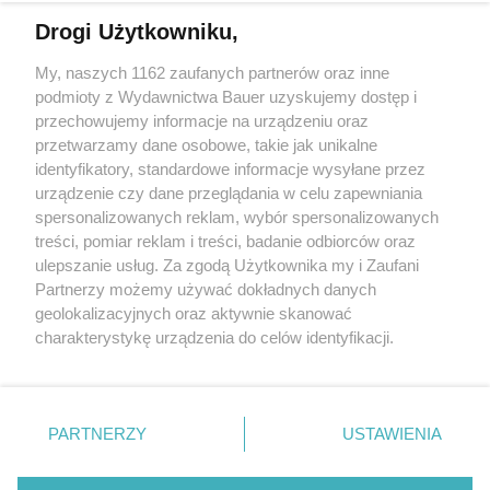
Drogi Użytkowniku,
Ludzie, którzy dobrze czują się we własnym towarzystwie,
mają te 6 nawyków
My, naszych 1162 zaufanych partnerów oraz inne
podmioty z Wydawnictwa Bauer uzyskujemy dostęp i
przechowujemy informacje na urządzeniu oraz
LENA KAMIŃSKA
przetwarzamy dane osobowe, takie jak unikalne
ROZWÓJ
identyfikatory, standardowe informacje wysyłane przez
urządzenie czy dane przeglądania w celu zapewniania
spersonalizowanych reklam, wybór spersonalizowanych
treści, pomiar reklam i treści, badanie odbiorców oraz
ulepszanie usług. Za zgodą Użytkownika my i Zaufani
Partnerzy możemy używać dokładnych danych
geolokalizacyjnych oraz aktywnie skanować
charakterystykę urządzenia do celów identyfikacji.
Ponieważ cenimy Twoją prywatność, prosimy o zgodę na
korzystanie z tych technologii poprzez kliknięcie
KONTAKT
REKLAMA
REDAKCJA
„Akceptuję”. Zgoda jest dobrowolna i zawsze możesz ją
REGULAMIN SERWISU
POLITYKA PRYWATNOŚCI
zmienić/wycofać klikając przycisk ustawień prywatności
PARTNERZY
USTAWIENIA
MAPA SERWISU
znajdujący się w lewym dolnym rogu strony
. Niektóre
rodzaje przetwarzania danych nie wymagają zgody