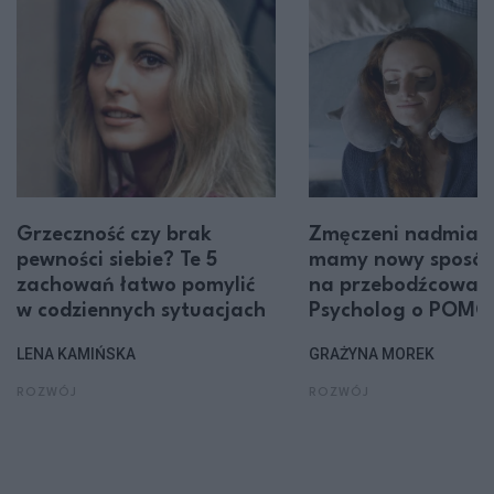
Grzeczność czy brak
Zmęczeni nadmiar
pewności siebie? Te 5
mamy nowy sposó
zachowań łatwo pomylić
na przebodźcowani
w codziennych sytuacjach
Psycholog o POMO
LENA KAMIŃSKA
GRAŻYNA MOREK
ROZWÓJ
ROZWÓJ