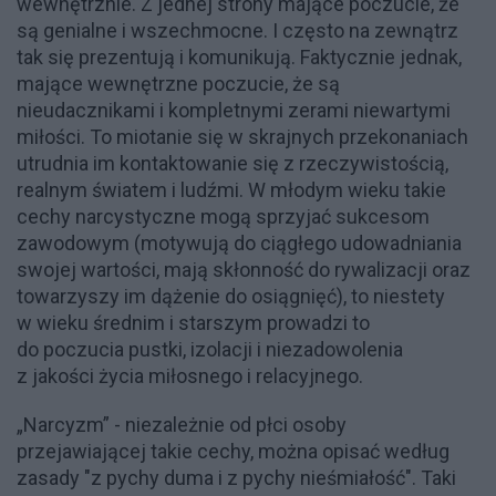
wewnętrznie. Z jednej strony mające poczucie, że
są genialne i wszechmocne. I często na zewnątrz
tak się prezentują i komunikują. Faktycznie jednak,
mające wewnętrzne poczucie, że są
nieudacznikami i kompletnymi zerami niewartymi
miłości. To miotanie się w skrajnych przekonaniach
utrudnia im kontaktowanie się z rzeczywistością,
realnym światem i ludźmi. W młodym wieku takie
cechy narcystyczne mogą sprzyjać sukcesom
zawodowym (motywują do ciągłego udowadniania
swojej wartości, mają skłonność do rywalizacji oraz
towarzyszy im dążenie do osiągnięć), to niestety
w wieku średnim i starszym prowadzi to
do poczucia pustki, izolacji i niezadowolenia
z jakości życia miłosnego i relacyjnego.
„Narcyzm” - niezależnie od płci osoby
przejawiającej takie cechy, można opisać według
zasady "z pychy duma i z pychy nieśmiałość". Taki