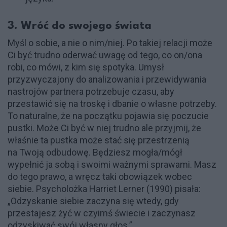
3. Wróć do swojego świata
Myśl o sobie, a nie o nim/niej. Po takiej relacji może
Ci być trudno oderwać uwagę od tego, co on/ona
robi, co mówi, z kim się spotyka. Umysł
przyzwyczajony do analizowania i przewidywania
nastrojów partnera potrzebuje czasu, aby
przestawić się na troskę i dbanie o własne potrzeby.
To naturalne, że na początku pojawia się poczucie
pustki. Może Ci być w niej trudno ale przyjmij, że
właśnie ta pustka może stać się przestrzenią
na Twoją odbudowę. Będziesz mogła/mógł
wypełnić ja sobą i swoimi ważnymi sprawami. Masz
do tego prawo, a wręcz taki obowiązek wobec
siebie. Psycholożka Harriet Lerner (1990) pisała:
„Odzyskanie siebie zaczyna się wtedy, gdy
przestajesz żyć w czyimś świecie i zaczynasz
odzyskiwać swój własny głos.”