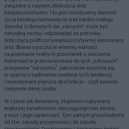
związane z ciepłem, bliskością oraz
bezpieczeństwem. I to jest nieodzowny element
życia każdego niemowlęcia oraz bardzo małego
dziecka. U dorosłych ów „narcyzm” może być
naturalną cechą i odpowiadać za potrzebę
dotyczącą podtrzymywania pozytywnej samooceny
oraz dbania o poczucie własnej wartości
na podstawie realnych przesłanek z otoczenia.
Natomiast w przeciwieństwie do tych „zdrowych”
przejawów "narcyzmu", zaburzenie wyróżnia się
w oparciu o nadmierne nasilenie tych tendencji
i wywoływane poprzez dysfunkcje - czyli swoiste
cierpienie danej osoby.
W czasie jak dorastamy, stopniowo nabywamy
większej świadomości otaczającego nas świata,
a więc i jego ograniczeń. Tym samym przechodzimy
od tzw. zasady przyjemności, do zasady
rzeczywistości. Dostrzegamy i zaczynamy godzić