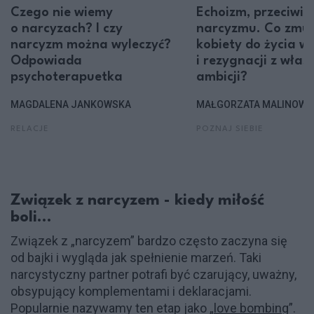
Czego nie wiemy
Echoizm, przeciwi
o narcyzach? I czy
narcyzmu. Co zmu
narcyzm można wyleczyć?
kobiety do życia w 
Odpowiada
i rezygnacji z włas
psychoterapuetka
ambicji?
MAGDALENA JANKOWSKA
MAŁGORZATA MALINOWS
RELACJE
POZNAJ SIEBIE
Związek z narcyzem - kiedy miłość
boli…
Związek z „narcyzem” bardzo często zaczyna się
od bajki i wygląda jak spełnienie marzeń. Taki
narcystyczny partner potrafi być czarujący, uważny,
obsypujący komplementami i deklaracjami.
Popularnie nazywamy ten etap jako „
love bombing
”.