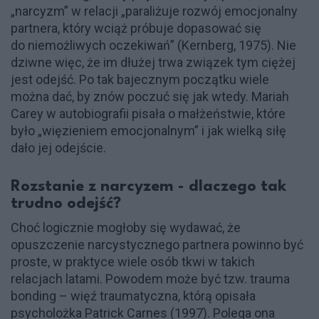
„narcyzm” w relacji „paraliżuje rozwój emocjonalny
partnera, który wciąż próbuje dopasować się
do niemożliwych oczekiwań” (Kernberg, 1975). Nie
dziwne więc, że im dłużej trwa związek tym ciężej
jest odejść. Po tak bajecznym początku wiele
można dać, by znów poczuć się jak wtedy. Mariah
Carey w autobiografii pisała o małżeństwie, które
było „więzieniem emocjonalnym” i jak wielką siłę
dało jej odejście.
Rozstanie z narcyzem - dlaczego tak
trudno odejść?
Choć logicznie mogłoby się wydawać, że
opuszczenie narcystycznego partnera powinno być
proste, w praktyce wiele osób tkwi w takich
relacjach latami. Powodem może być tzw. trauma
bonding – więź traumatyczna, którą opisała
psycholożka Patrick Carnes (1997). Polega ona