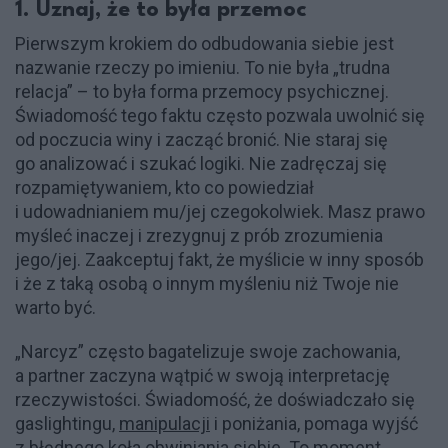
1. Uznaj, że to była przemoc
Pierwszym krokiem do odbudowania siebie jest
nazwanie rzeczy po imieniu. To nie była „trudna
relacja” – to była forma przemocy psychicznej.
Świadomość tego faktu często pozwala uwolnić się
od poczucia winy i zacząć bronić. Nie staraj się
go analizować i szukać logiki. Nie zadręczaj się
rozpamiętywaniem, kto co powiedział
i udowadnianiem mu/jej czegokolwiek. Masz prawo
myśleć inaczej i zrezygnuj z prób zrozumienia
jego/jej. Zaakceptuj fakt, że myślicie w inny sposób
i że z taką osobą o innym myśleniu niż Twoje nie
warto być.
„Narcyz” często bagatelizuje swoje zachowania,
a partner zaczyna wątpić w swoją interpretację
rzeczywistości. Świadomość, że doświadczało się
gaslightingu,
manipulacji
i poniżania, pomaga wyjść
z błędnego koła obwiniania siebie. To moment,