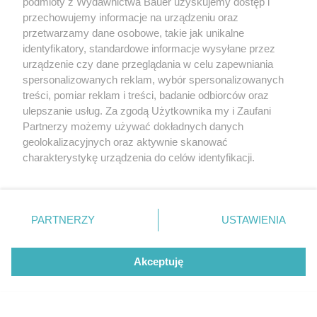
podmioty z Wydawnictwa Bauer uzyskujemy dostęp i
najlepszym przyjacielem/rodzicem.
przechowujemy informacje na urządzeniu oraz
przetwarzamy dane osobowe, takie jak unikalne
identyfikatory, standardowe informacje wysyłane przez
Pamiętaj, że nawet cofnięcia czy chwile
urządzenie czy dane przeglądania w celu zapewniania
zwątpienia są częścią procesu.
spersonalizowanych reklam, wybór spersonalizowanych
treści, pomiar reklam i treści, badanie odbiorców oraz
Jak podkreśla Brené Brown (2015): „Uzdrawianie to
ulepszanie usług. Za zgodą Użytkownika my i Zaufani
nie jest droga prosta, ale złożona i nieidealna.
Partnerzy możemy używać dokładnych danych
Najważniejsze, że idziesz naprzód.”
geolokalizacyjnych oraz aktywnie skanować
charakterystykę urządzenia do celów identyfikacji.
Ponieważ cenimy Twoją prywatność, prosimy o zgodę na
korzystanie z tych technologii poprzez kliknięcie
„Akceptuję”. Zgoda jest dobrowolna i zawsze możesz ją
zmienić/wycofać klikając przycisk ustawień prywatności
PARTNERZY
USTAWIENIA
znajdujący się w lewym dolnym rogu strony
. Niektóre
rodzaje przetwarzania danych nie wymagają zgody
Akceptuję
użytkownika, ale masz prawo sprzeciwić się takiemu
Grzeczność czy brak pewności siebie? Te
przetwarzaniu. Preferencje będą miały zastosowanie tylko
5 zachowań łatwo pomylić w codziennych
na tej witrynie.
sytuacjach