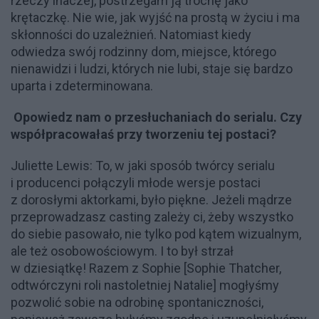
rzeczy inaczej, postrzegam ją trochę jako
krętaczkę. Nie wie, jak wyjść na prostą w życiu i ma
skłonności do uzależnień. Natomiast kiedy
odwiedza swój rodzinny dom, miejsce, którego
nienawidzi i ludzi, których nie lubi, staje się bardzo
uparta i zdeterminowana.
Opowiedz nam o przesłuchaniach do serialu. Czy
współpracowałaś przy tworzeniu tej postaci?
Juliette Lewis: To, w jaki sposób twórcy serialu
i producenci połączyli młode wersje postaci
z dorosłymi aktorkami, było piękne. Jeżeli mądrze
przeprowadzasz casting zależy ci, żeby wszystko
do siebie pasowało, nie tylko pod kątem wizualnym,
ale też osobowościowym. I to był strzał
w dziesiątkę! Razem z Sophie [Sophie Thatcher,
odtwórczyni roli nastoletniej Natalie] mogłyśmy
pozwolić sobie na odrobinę spontaniczności,