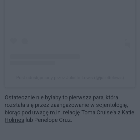
Post udostępniony przez Juliette Lewis (@juliettelewis)
Ostatecznie nie byłaby to pierwsza para, która
rozstała się przez zaangażowanie w scjentologię,
biorąc pod uwagę m.in. relację
Toma Cruise’a z Katie
Holmes
lub Penelope Cruz.