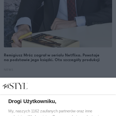
Remigiusz Mróz zagrał w serialu Netflixa. Powstaje
na podstawie jego książki. Oto szczegóły produkcji
NEWS
Drogi Użytkowniku,
My, naszych 1162 zaufanych partnerów oraz inne