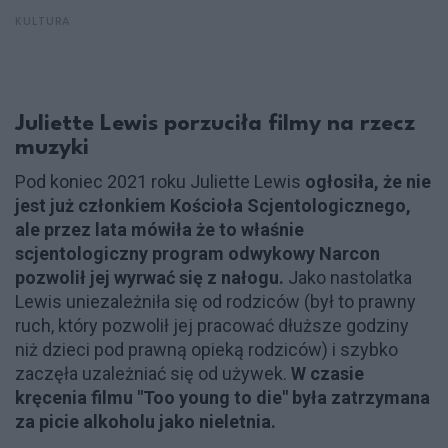
KULTURA
Juliette Lewis porzuciła filmy na rzecz
muzyki
Pod koniec 2021 roku Juliette Lewis
ogłosiła, że nie
jest już członkiem Kościoła Scjentologicznego,
ale przez lata mówiła że to właśnie
scjentologiczny program odwykowy Narcon
pozwolił jej wyrwać się z nałogu.
Jako nastolatka
Lewis uniezależniła się od rodziców (był to prawny
ruch, który pozwolił jej pracować dłuższe godziny
niż dzieci pod prawną opieką rodziców) i szybko
zaczęła uzależniać się od używek.
W czasie
kręcenia filmu "Too young to die" była zatrzymana
za picie alkoholu jako nieletnia.