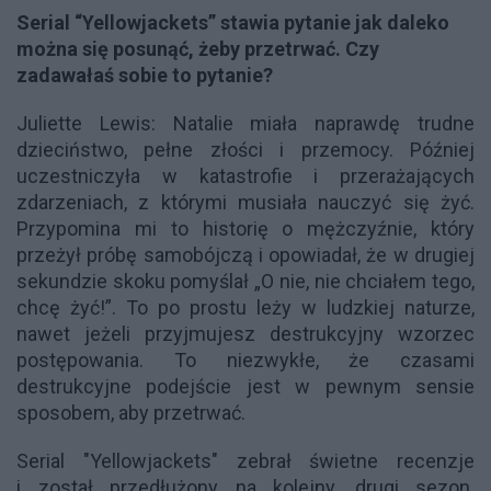
Serial “Yellowjackets” stawia pytanie jak daleko
można się posunąć, żeby przetrwać. Czy
zadawałaś sobie to pytanie?
Juliette Lewis: Natalie miała naprawdę trudne
dzieciństwo, pełne złości i przemocy. Później
uczestniczyła w katastrofie i przerażających
zdarzeniach, z którymi musiała nauczyć się żyć.
Przypomina mi to historię o mężczyźnie, który
przeżył próbę samobójczą i opowiadał, że w drugiej
sekundzie skoku pomyślał „O nie, nie chciałem tego,
chcę żyć!”. To po prostu leży w ludzkiej naturze,
nawet jeżeli przyjmujesz destrukcyjny wzorzec
postępowania. To niezwykłe, że czasami
destrukcyjne podejście jest w pewnym sensie
sposobem, aby przetrwać.
Serial "Yellowjackets" zebrał świetne recenzje
i został przedłużony na kolejny, drugi sezon.