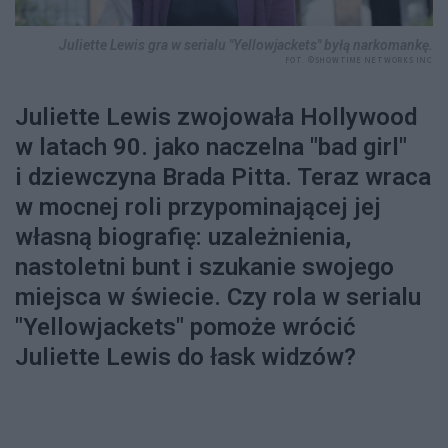
Juliette Lewis gra w serialu "Yellowjackets" byłą narkomankę.
FOT. ©SHOWTIME NETWORKS INC
Juliette Lewis zwojowała Hollywood
w latach 90. jako naczelna "bad girl"
i dziewczyna Brada Pitta. Teraz wraca
w mocnej roli przypominającej jej
własną biografię: uzależnienia,
nastoletni bunt i szukanie swojego
miejsca w świecie. Czy rola w serialu
"Yellowjackets" pomoże wrócić
Juliette Lewis do łask widzów?