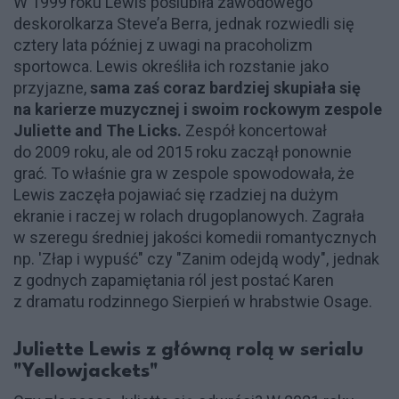
W 1999 roku Lewis poślubiła zawodowego
deskorolkarza Steve’a Berra, jednak rozwiedli się
cztery lata później z uwagi na pracoholizm
sportowca. Lewis określiła ich rozstanie jako
przyjazne,
sama zaś coraz bardziej skupiała się
na karierze muzycznej i swoim rockowym zespole
Juliette and The Licks.
Zespół koncertował
do 2009 roku, ale od 2015 roku zaczął ponownie
grać. To właśnie gra w zespole spowodowała, że
Lewis zaczęła pojawiać się rzadziej na dużym
ekranie i raczej w rolach drugoplanowych. Zagrała
w szeregu średniej jakości komedii romantycznych
np. 'Złap i wypuść" czy "Zanim odejdą wody", jednak
z godnych zapamiętania ról jest postać Karen
z dramatu rodzinnego Sierpień w hrabstwie Osage.
Juliette Lewis z główną rolą w serialu
"Yellowjackets"