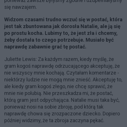
ponieważ zawsze byłyśmy zgodne i uzupełniałyśmy
się nawzajem.
Widzom czasami trudno wczuć się w postać, która
jest tak zbuntowana jak dorosła Natalie, ale ją się
po prostu kocha. Lubimy to, że jest zła i chcemy,
żeby dostała to czego potrzebuje. Musiało być
naprawdę zabawnie grać tę postać.
Juliette Lewis: Za każdym razem, kiedy myślę, że
gram kogoś naprawdę odrzucającego akceptuję, że
nie wszyscy mnie kochają. Czytałam komentarze -
niektórzy ludzie nie mogą mnie znieść. Akceptuję to,
ale kiedy gram kogoś złego, nie chcę sprawić, że
mnie nie polubią. Nie przeszkadza mi, że postać,
którą gram jest odpychająca. Natalie musi taka być,
ponieważ nosi na sobie zbroję, pod którą tak
naprawdę chowa się zrozpaczone dziecko. Dopiero
później widzimy, że ta zbroja zaczyna pękać.