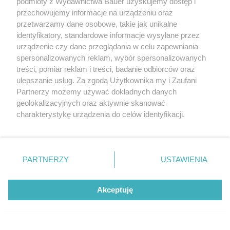
podmioty z Wydawnictwa Bauer uzyskujemy dostęp i
przechowujemy informacje na urządzeniu oraz
przetwarzamy dane osobowe, takie jak unikalne
identyfikatory, standardowe informacje wysyłane przez
urządzenie czy dane przeglądania w celu zapewniania
spersonalizowanych reklam, wybór spersonalizowanych
treści, pomiar reklam i treści, badanie odbiorców oraz
ulepszanie usług. Za zgodą Użytkownika my i Zaufani
Partnerzy możemy używać dokładnych danych
geolokalizacyjnych oraz aktywnie skanować
charakterystykę urządzenia do celów identyfikacji.
Ponieważ cenimy Twoją prywatność, prosimy o zgodę na
korzystanie z tych technologii poprzez kliknięcie
„Akceptuję”. Zgoda jest dobrowolna i zawsze możesz ją
zmienić/wycofać klikając przycisk ustawień prywatności
PARTNERZY
USTAWIENIA
znajdujący się w lewym dolnym rogu strony
. Niektóre
rodzaje przetwarzania danych nie wymagają zgody
Akceptuję
użytkownika, ale masz prawo sprzeciwić się takiemu
Netflix z mocnymi premierami. Oto 3
przetwarzaniu. Preferencje będą miały zastosowanie tylko
Seriale nie tylko dla nastolatków: co oglądają dojrzałe
najlepsze seriale obyczajowe sierpnia
na tej witrynie.
kobiety, gdy nikt nie patrzy?