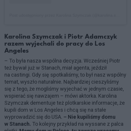
Post udostępniony przez Karolina Szymczak (@karolina.szymczak)
Karolina Szymczak i Piotr Adamczyk
razem wyjechali do pracy do Los
Angeles
– To była nasza wspólna decyzja. Wcześniej Piotr
też bywał już w Stanach, miał agenta, jeździł
na castingi. Gdy się spotkaliśmy, to był nasz wspólny
temat, wyszło naturalnie. Najbardziej cieszyliśmy
się z tego, że mogliśmy wyjechać w jednym czasie,
wspierać się nawzajem – mówi aktorka. Karolina
Szymczak dementuje też plotkarskie informacje, że
kupili dom w Los Angeles i chcą się na stałe
wyprowadzić się do USA.
– Nie kupiliśmy domu
w Stanach.
To kolejny przykład na wyssane z palca
plotki.
Mamy dom w Polsce, tu zawsze wracamy
.