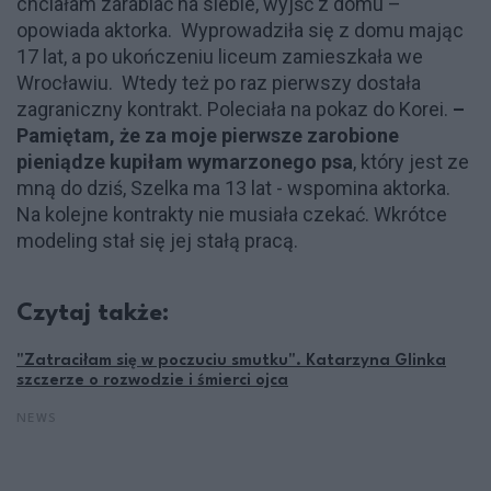
chciałam zarabiać na siebie, wyjść z domu –
opowiada aktorka. Wyprowadziła się z domu mając
17 lat, a po ukończeniu liceum zamieszkała we
Wrocławiu. Wtedy też po raz pierwszy dostała
zagraniczny kontrakt. Poleciała na pokaz do Korei.
–
Pamiętam, że za moje pierwsze zarobione
pieniądze kupiłam wymarzonego psa
, który jest ze
mną do dziś, Szelka ma 13 lat - wspomina aktorka.
Na kolejne kontrakty nie musiała czekać. Wkrótce
modeling stał się jej stałą pracą.
Czytaj także:
"Zatraciłam się w poczuciu smutku". Katarzyna Glinka
szczerze o rozwodzie i śmierci ojca
NEWS