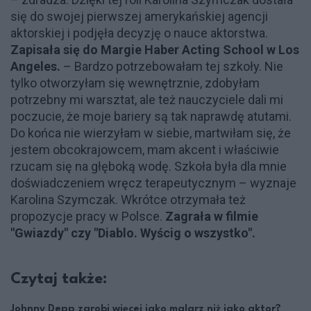
się do swojej pierwszej amerykańskiej agencji
aktorskiej i podjęła decyzję o nauce aktorstwa.
Zapisała się do Margie Haber Acting School w Los
Angeles.
– Bardzo potrzebowałam tej szkoły. Nie
tylko otworzyłam się wewnętrznie, zdobyłam
potrzebny mi warsztat, ale też nauczyciele dali mi
poczucie, że moje bariery są tak naprawdę atutami.
Do końca nie wierzyłam w siebie, martwiłam się, że
jestem obcokrajowcem, mam akcent i właściwie
rzucam się na głęboką wodę. Szkoła była dla mnie
doświadczeniem wręcz terapeutycznym – wyznaje
Karolina Szymczak. Wkrótce otrzymała też
propozycje pracy w Polsce.
Zagrała w filmie
"Gwiazdy" czy "Diablo. Wyścig o wszystko".
Czytaj także:
Johnny Depp zarobi więcej jako malarz niż jako aktor?