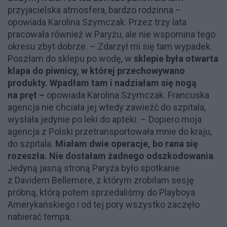
przyjacielska atmosfera, bardzo rodzinna –
opowiada Karolina Szymczak. Przez trzy lata
pracowała również w Paryżu, ale nie wspomina tego
okresu zbyt dobrze. – Zdarzył mi się tam wypadek.
Poszłam do sklepu po wodę, w
sklepie była otwarta
klapa do piwnicy, w której przechowywano
produkty. Wpadłam tam i nadziałam się nogą
na pręt –
opowiada Karolina Szymczak. Francuska
agencja nie chciała jej wtedy zawieźć do szpitala,
wysłała jedynie po leki do apteki. – Dopiero moja
agencja z Polski przetransportowała mnie do kraju,
do szpitala.
Miałam dwie operacje, bo rana się
rozeszła. Nie dostałam żadnego odszkodowania
.
Jedyną jasną stroną Paryża było spotkanie
z Davidem Bellemere, z którym zrobiłam sesję
próbną, którą potem sprzedaliśmy do Playboya
Amerykańskiego i od tej pory wszystko zaczęło
nabierać tempa.