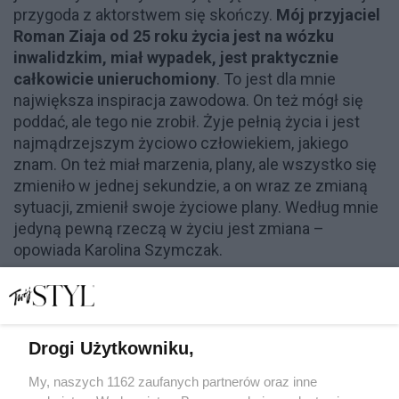
przygoda z aktorstwem się skończy.
Mój przyjaciel
Roman Ziaja od 25 roku życia jest na wózku
inwalidzkim, miał wypadek, jest praktycznie
całkowicie unieruchomiony
. To jest dla mnie
największa inspiracja zawodowa. On też mógł się
poddać, ale tego nie zrobił. Żyje pełnią życia i jest
najmądrzejszym życiowo człowiekiem, jakiego
znam. On też miał marzenia, plany, ale wszystko się
zmieniło w jednej sekundzie, a on wraz ze zmianą
sytuacji, zmienił swoje życiowe plany. Według mnie
jedyną pewną rzeczą w życiu jest zmiana –
opowiada Karolina Szymczak.
Karolina Szymczak - endometrioza.
Aktorka od lat zmaga się z tą chorobą
Drogi Użytkowniku,
Trzy lata temu żona Piotra Adamczyka dowiedziała
się, że choruje na endometriozę. To choroba
My, naszych 1162 zaufanych partnerów oraz inne
przewlekła i nie ma na nią lekarstwa. Komórki