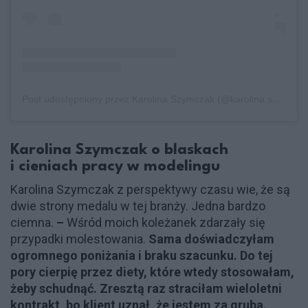
Post udostępniony przez Karolina Szymczak (@karolina.szymczak)
Karolina Szymczak o blaskach
i cieniach pracy w modelingu
Karolina Szymczak z perspektywy czasu wie, że są
dwie strony medalu w tej branży. Jedna bardzo
ciemna.
–
Wśród moich koleżanek zdarzały się
przypadki molestowania.
Sama doświadczyłam
ogromnego poniżania i braku szacunku. Do tej
pory cierpię przez diety, które wtedy stosowałam,
żeby schudnąć. Zresztą raz straciłam wieloletni
kontrakt, bo klient uznał, że jestem za gruba.