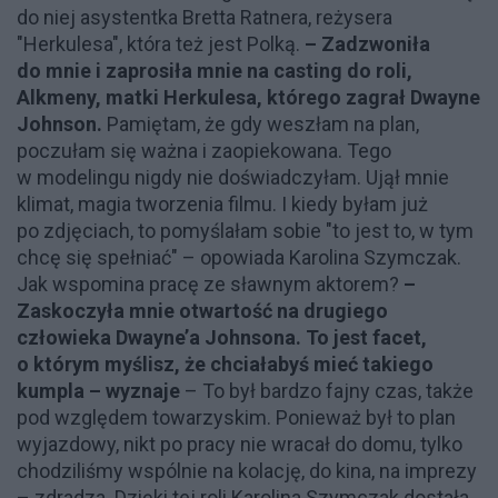
do niej asystentka Bretta Ratnera, reżysera
"Herkulesa", która też jest Polką.
– Zadzwoniła
do mnie i zaprosiła mnie na casting do roli,
Alkmeny, matki Herkulesa, którego zagrał Dwayne
Johnson.
Pamiętam, że gdy weszłam na plan,
poczułam się ważna i zaopiekowana. Tego
w modelingu nigdy nie doświadczyłam. Ujął mnie
klimat, magia tworzenia filmu. I kiedy byłam już
po zdjęciach, to pomyślałam sobie "to jest to, w tym
chcę się spełniać" – opowiada Karolina Szymczak.
Jak wspomina pracę ze sławnym aktorem?
–
Zaskoczyła mnie otwartość na drugiego
człowieka Dwayne’a Johnsona. To jest facet,
o którym myślisz, że chciałabyś mieć takiego
kumpla – wyznaje
– To był bardzo fajny czas, także
pod względem towarzyskim. Ponieważ był to plan
wyjazdowy, nikt po pracy nie wracał do domu, tylko
chodziliśmy wspólnie na kolację, do kina, na imprezy
– zdradza. Dzięki tej roli Karolina Szymczak dostała