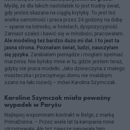
Myślę, że dla takich nastolatek to jest trudny świat,
gdy jesteś skazana na ciągłą krytykę. To jest też
wielka samotność i praca przez 24 godziny na dobę
– spanie na lotnisku, w hotelach, dyspozycyjność.
Zamiast szaleć i bawić się w młodości, pracowałam.
Ale modeling też bardzo dużo mi dał. I to jest ta
jasna strona. Poznałam świat, ludzi, nauczyłam
się języka
. Zarabiałam pieniądze i mogłam spełniać
marzenia. Nie byłoby mnie w tu, gdzie jestem teraz,
gdyby nie praca modelki. Jako dziewczyna z małego
miasteczka i przeciętnego domu nie miałabym
szans na taki rozwój – mówi Karolina Szymczak.
Karolina Szymczak miała poważny
wypadek w Paryżu
Najlepiej wspominam kontrakt w Belgii, z marką
PrimaDonna. – Przez wiele lat ta kampania mnie
utrzymywała. Ale też zawsze panowała tam