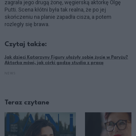
zagrała jego drugą żonę, węgierską aktorkę Olgę
Putti. Scena kłótni była tak realna, że po jej
skończeniu na planie zapadła cisza, a potem
rozległy się brawa.
Czytaj także:
Jak dzieci Katarzyny Figury ułożyły sobie życie w Paryżu?
Aktorka mówi, jak córki godzą studia z pracą
NEWS
Teraz czytane