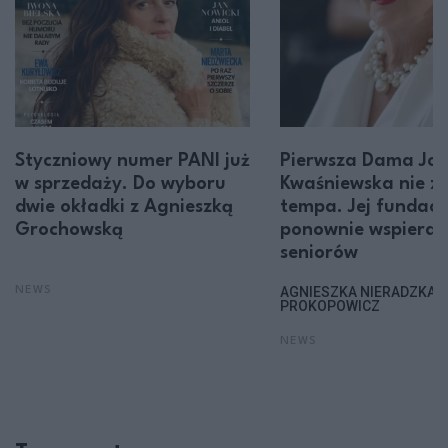
Styczniowy numer PANI już
Pierwsza Dama Jol
w sprzedaży. Do wyboru
Kwaśniewska nie z
dwie okładki z Agnieszką
tempa. Jej fundacj
Grochowską
ponownie wspiera
seniorów
AGNIESZKA NIERADZKA-
NEWS
PROKOPOWICZ
NEWS