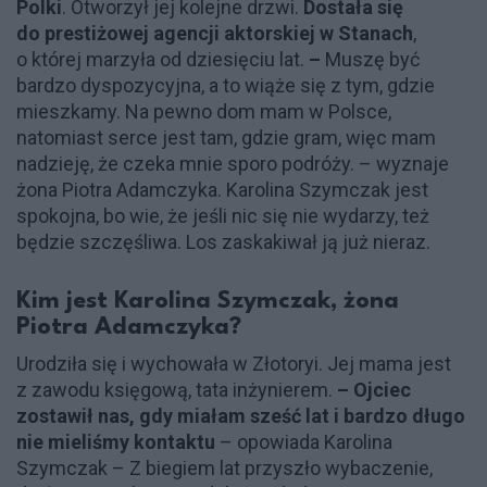
Polki
. Otworzył jej kolejne drzwi.
Dostała się
do prestiżowej agencji aktorskiej w Stanach
,
o której marzyła od dziesięciu lat.
–
Muszę być
bardzo dyspozycyjna, a to wiąże się z tym, gdzie
mieszkamy. Na pewno dom mam w Polsce,
natomiast serce jest tam, gdzie gram, więc mam
nadzieję, że czeka mnie sporo podróży. – wyznaje
żona Piotra Adamczyka. Karolina Szymczak jest
spokojna, bo wie, że jeśli nic się nie wydarzy, też
będzie szczęśliwa. Los zaskakiwał ją już nieraz.
Kim jest Karolina Szymczak, żona
Piotra Adamczyka?
Urodziła się i wychowała w Złotoryi. Jej mama jest
z zawodu księgową, tata inżynierem.
– Ojciec
zostawił nas, gdy miałam sześć lat i bardzo długo
nie mieliśmy kontaktu
– opowiada Karolina
Szymczak – Z biegiem lat przyszło wybaczenie,