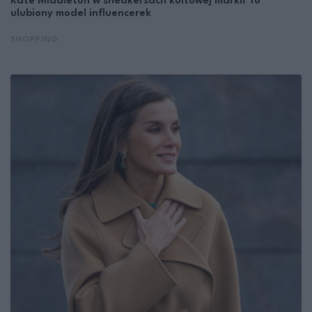
Kate Middleton w sneakersach kultowej marki! To
ulubiony model influencerek
SHOPPING