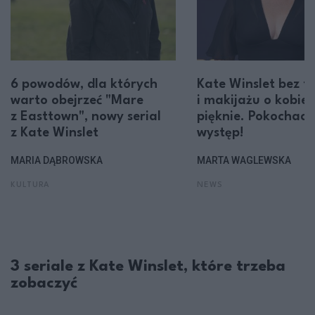
6 powodów, dla których
Kate Winslet bez fi
warto obejrzeć "Mare
i makijażu o kobie
z Easttown", nowy serial
pięknie. Pokochaci
z Kate Winslet
występ!
MARIA DĄBROWSKA
MARTA WAGLEWSKA
KULTURA
NEWS
3 seriale z Kate Winslet, które trzeba
zobaczyć