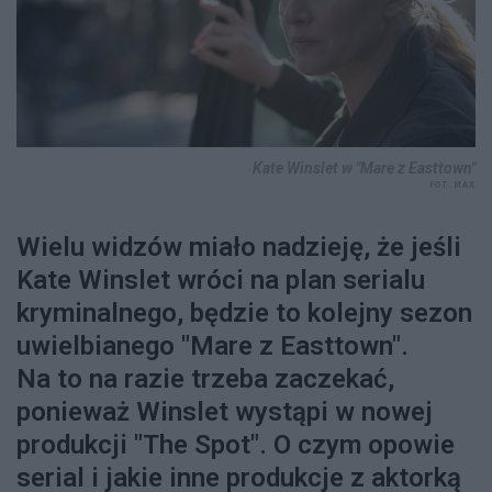
Kate Winslet w "Mare z Easttown"
FOT. MAX
Wielu widzów miało nadzieję, że jeśli
Kate Winslet wróci na plan serialu
kryminalnego, będzie to kolejny sezon
uwielbianego "Mare z Easttown".
Na to na razie trzeba zaczekać,
ponieważ Winslet wystąpi w nowej
produkcji "The Spot". O czym opowie
serial i jakie inne produkcje z aktorką