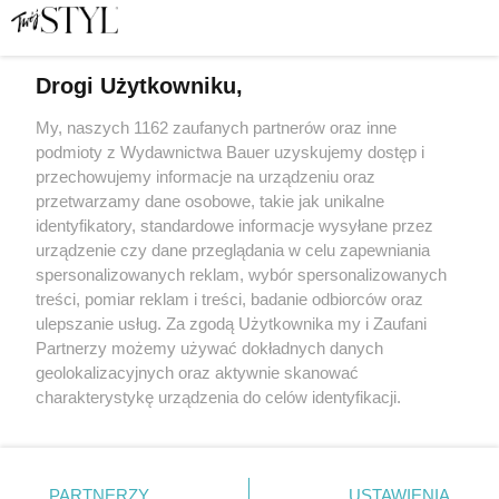
Drogi Użytkowniku,
My, naszych 1162 zaufanych partnerów oraz inne
podmioty z Wydawnictwa Bauer uzyskujemy dostęp i
Jak mądrze bawić się z dzieckiem? 17 inspirujących
podpowiedzi Rozwojowej Mamy, Marielle Tourel
przechowujemy informacje na urządzeniu oraz
przetwarzamy dane osobowe, takie jak unikalne
DZIECKO
identyfikatory, standardowe informacje wysyłane przez
urządzenie czy dane przeglądania w celu zapewniania
spersonalizowanych reklam, wybór spersonalizowanych
treści, pomiar reklam i treści, badanie odbiorców oraz
ulepszanie usług. Za zgodą Użytkownika my i Zaufani
Partnerzy możemy używać dokładnych danych
geolokalizacyjnych oraz aktywnie skanować
charakterystykę urządzenia do celów identyfikacji.
Ponieważ cenimy Twoją prywatność, prosimy o zgodę na
korzystanie z tych technologii poprzez kliknięcie
KONTAKT
REKLAMA
REDAKCJA
„Akceptuję”. Zgoda jest dobrowolna i zawsze możesz ją
REGULAMIN SERWISU
POLITYKA PRYWATNOŚCI
zmienić/wycofać klikając przycisk ustawień prywatności
PARTNERZY
USTAWIENIA