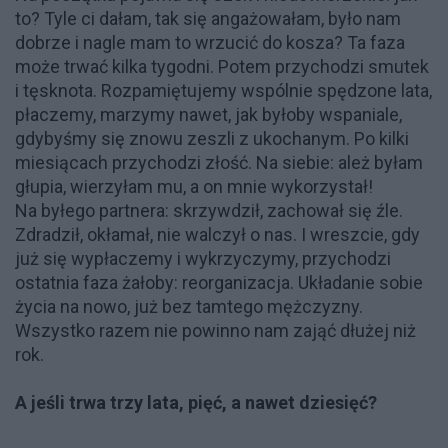
to? Tyle ci dałam, tak się angażowałam, było nam
dobrze i nagle mam to wrzucić do kosza? Ta faza
może trwać kilka tygodni. Potem przychodzi smutek
i tęsknota. Rozpamiętujemy wspólnie spędzone lata,
płaczemy, marzymy nawet, jak byłoby wspaniale,
gdybyśmy się znowu zeszli z ukochanym. Po kilki
miesiącach przychodzi złość. Na siebie: ależ byłam
głupia, wierzyłam mu, a on mnie wykorzystał!
Na byłego partnera: skrzywdził, zachował się źle.
Zdradził, okłamał, nie walczył o nas. I wreszcie, gdy
już się wypłaczemy i wykrzyczymy, przychodzi
ostatnia faza żałoby: reorganizacja. Układanie sobie
życia na nowo, już bez tamtego mężczyzny.
Wszystko razem nie powinno nam zająć dłużej niż
rok.
A jeśli trwa trzy lata, pięć, a nawet dziesięć?