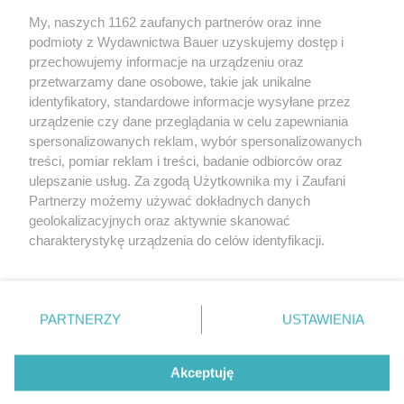
6 zachowań partnera, które powoli, ale trwale odbierają
nam pewność siebie w związku
My, naszych 1162 zaufanych partnerów oraz inne
podmioty z Wydawnictwa Bauer uzyskujemy dostęp i
przechowujemy informacje na urządzeniu oraz
LENA KAMIŃSKA
przetwarzamy dane osobowe, takie jak unikalne
RELACJE
identyfikatory, standardowe informacje wysyłane przez
urządzenie czy dane przeglądania w celu zapewniania
spersonalizowanych reklam, wybór spersonalizowanych
treści, pomiar reklam i treści, badanie odbiorców oraz
ulepszanie usług. Za zgodą Użytkownika my i Zaufani
Partnerzy możemy używać dokładnych danych
geolokalizacyjnych oraz aktywnie skanować
charakterystykę urządzenia do celów identyfikacji.
Ponieważ cenimy Twoją prywatność, prosimy o zgodę na
korzystanie z tych technologii poprzez kliknięcie
KONTAKT
REKLAMA
REDAKCJA
„Akceptuję”. Zgoda jest dobrowolna i zawsze możesz ją
REGULAMIN SERWISU
POLITYKA PRYWATNOŚCI
zmienić/wycofać klikając przycisk ustawień prywatności
PARTNERZY
USTAWIENIA
MAPA SERWISU
znajdujący się w lewym dolnym rogu strony
. Niektóre
rodzaje przetwarzania danych nie wymagają zgody
Akceptuję
użytkownika, ale masz prawo sprzeciwić się takiemu
5 rzeczy, których narcyz oczekuje od
przetwarzaniu. Preferencje będą miały zastosowanie tylko