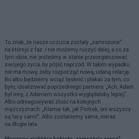
To znak, że nasze uczucia zostały „zamrożone”
na którejś z faz. I nie możemy ruszyć dalej, a co za
tym idzie, nie jesteśmy w stanie przeorganizować
swojego życia, by pójść naprzód. W takim wypadku
nie ma mowy, żeby rozpocząć nową, udaną relację.
Bo albo będziemy wciąż tęsknić i płakać za tym, co
było, idealizować poprzedniego partnera: „Ach, Adam
był inny, z Adamem wszystko wyglądałoby lepiej”.
Albo odreagowywać złość na kolejnych
mężczyznach: „Kłamie tak, jak Piotrek, oni wszyscy
są tacy sami!”. Albo zostaniemy same, nieraz
na długie lata.
Dlaczego niektóre kobiety „zamrażają serca”,