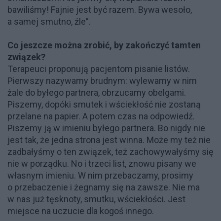
bawiliśmy! Fajnie jest być razem. Bywa wesoło,
a samej smutno, źle”.
Co jeszcze można zrobić, by zakończyć tamten
związek?
Terapeuci proponują pacjentom pisanie listów.
Pierwszy nazywamy brudnym: wylewamy w nim
żale do byłego partnera, obrzucamy obelgami.
Piszemy, dopóki smutek i wściekłość nie zostaną
przelane na papier. A potem czas na odpowiedź.
Piszemy ją w imieniu byłego partnera. Bo nigdy nie
jest tak, że jedna strona jest winna. Może my też nie
zadbałyśmy o ten związek, też zachowywałyśmy się
nie w porządku. No i trzeci list, znowu pisany we
własnym imieniu. W nim przebaczamy, prosimy
o przebaczenie i żegnamy się na zawsze. Nie ma
w nas już tęsknoty, smutku, wściekłości. Jest
miejsce na uczucie dla kogoś innego.