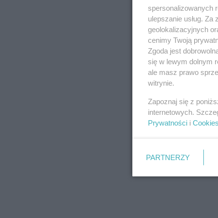
spersonalizowanych re
ulepszanie usług. Za
geolokalizacyjnych or
cenimy Twoją prywatno
Zgoda jest dobrowoln
się w lewym dolnym r
ale masz prawo sprzec
witrynie.
Zapoznaj się z poniż
internetowych. Szcze
Prywatności
i
Cookie
PARTNERZY