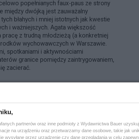
iecelowo popełnianych faux-paus ze strony
eje między dwójką jest zauważalny
tych błahych i mniej istotnych jak kwestie
zych i ważniejszych. Agata większość
pracę z trudną młodzieżą (a konkretniej
ośrodków wychowawczych w Warszawie.
, spotkaniami i aktywnościami
terów granice pomiędzy zaintrygowaniem,
ę zacierać.
niku,
fanych partnerów oraz inne podmioty z Wydawnictwa Bauer uzyskuj
cje na urządzeniu oraz przetwarzamy dane osobowe, takie jak unika
je wysyłane przez urządzenie czy dane przeglądania w celu zapewn