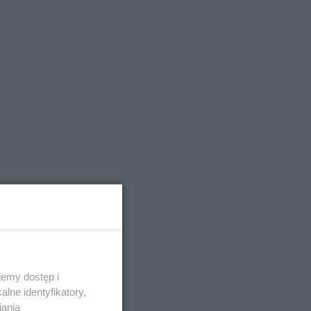
emy dostęp i
lne identyfikatory,
iania