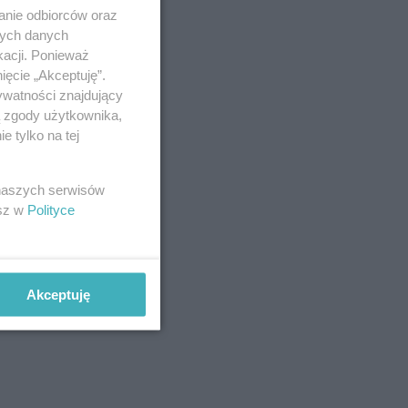
anie odbiorców oraz
nych danych
kacji. Ponieważ
ięcie „Akceptuję”.
ywatności znajdujący
ą zgody użytkownika,
 tylko na tej
 naszych serwisów
esz w
Polityce
Akceptuję