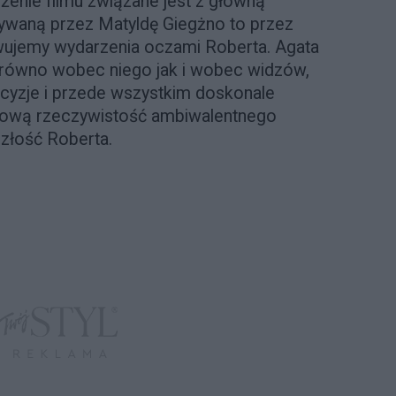
ożenie filmu związane jest z główną
ywaną przez Matyldę Giegżno to przez
wujemy wydarzenia oczami Roberta. Agata
arówno wobec niego jak i wobec widzów,
decyzje i przede wszystkim doskonale
ą nową rzeczywistość ambiwalentnego
złość Roberta.