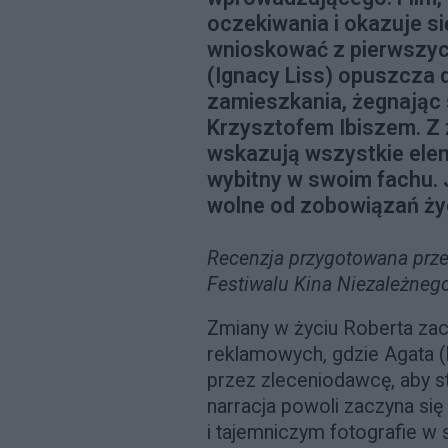
oczekiwania i okazuje s
wnioskować z pierwszyc
(Ignacy Liss) opuszcza
zamieszkania, żegnając 
Krzysztofem Ibiszem. Z 
wskazują wszystkie ele
wybitny w swoim fachu.
wolne od zobowiązań życ
Recenzja przygotowana prz
Festiwalu Kina Niezależne
Zmiany w życiu Roberta zacz
reklamowych, gdzie Agata 
przez zleceniodawcę, aby s
narracja powoli zaczyna s
i tajemniczym fotografie w s