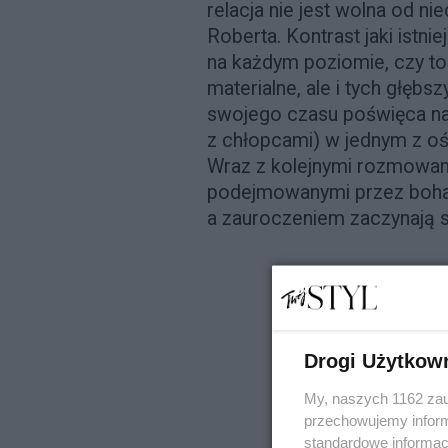
relacja nie jest wolna od n
Roberta. Kontrast jaki istni
na każdym poziomie, czy to 
materialne, ale i tych głębs
swojego czasu poświęca na 
z chłopcami) w jednym z 
Wraz z kolejnymi rozmowami
podejmowanymi przez boha
a zauroczeniem zaczynają si
Drogi Użytkow
My, naszych 1162 zau
przechowujemy informa
standardowe informac