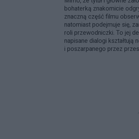
Mimo, że tytuł i główne zał
bohaterką znakomicie odgr
znaczną część filmu obser
natomiast podejmuje się, z
roli przewodniczki. To jej 
napisane dialogi kształtuj
i poszarpanego przez przes