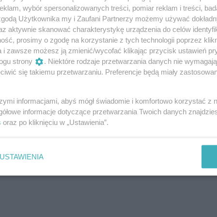
klam, wybór spersonalizowanych treści, pomiar reklam i treści, bad
 zgodą Użytkownika my i Zaufani Partnerzy możemy używać dokład
az aktywnie skanować charakterystykę urządzenia do celów identyfi
ść, prosimy o zgodę na korzystanie z tych technologii poprzez klikn
a i zawsze możesz ją zmienić/wycofać klikając przycisk ustawień pr
ogu strony
. Niektóre rodzaje przetwarzania danych nie wymagaj
iwić się takiemu przetwarzaniu. Preferencje będą miały zastosowanie
szymi informacjami, abyś mógł świadomie i komfortowo korzystać z
gółowe informacje dotyczące przetwarzania Twoich danych znajdzi
s
oraz po kliknięciu w „Ustawienia”.
USTAWIENIA