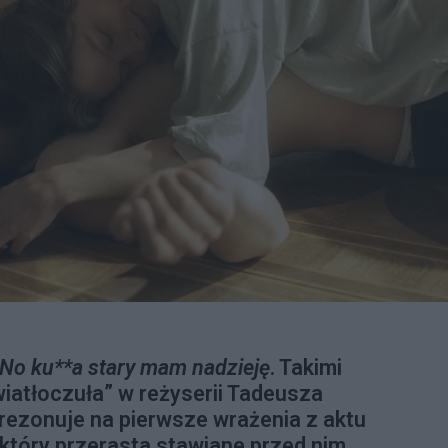
. No ku**a stary mam nadzieję
. Takimi
iatłoczuła” w reżyserii Tadeusza
 rezonuje na pierwsze wrażenia z aktu
który przerasta stawiane przed nim